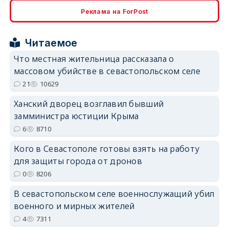
Реклама на ForPost
erid: 2SDnjcrDNw6
Читаемое
Что местная жительница рассказала о
массовом убийстве в севастопольском селе
21
10629
erid: 2SDnjdPjgYS
Ханский дворец возглавил бывший
замминистра юстиции Крыма
6
8710
Кого в Севастополе готовы взять на работу
для защиты города от дронов
erid: 2SDnjdvhGXG
0
8206
В севастопольском селе военнослужащий убил
военного и мирных жителей
4
7311