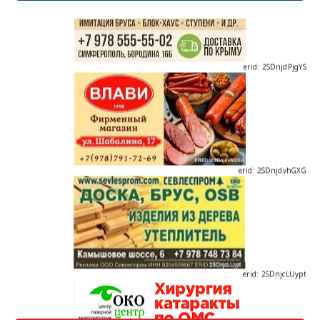
erid: 2SDnjdPjgYS
erid: 2SDnjdvhGXG
erid: 2SDnjcLUypt