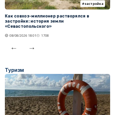
застройка
Как совхоз-миллионер растворялся в
К
застройке: история земли
н
«Севастопольского»
п
08/08/2026 18:01
1708
Туризм