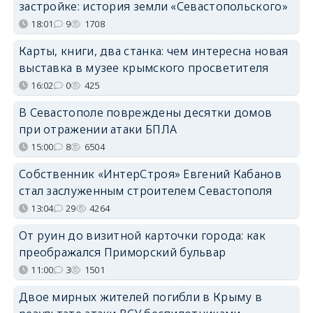
застройке: история земли «Севастопольского»
18:01
9
1708
Карты, книги, два станка: чем интересна новая
выставка в музее крымского просветителя
16:02
0
425
В Севастополе повреждены десятки домов
при отражении атаки БПЛА
15:00
8
6504
Собственник «ИнтерСтроя» Евгений Кабанов
стал заслуженным строителем Севастополя
13:04
29
4264
От руин до визитной карточки города: как
преображался Приморский бульвар
11:00
3
1501
Двое мирных жителей погибли в Крыму в