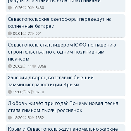
результате атаки ВСУ беспилотниками
10:36
0
5480
Севастопольские светофоры переведут на
солнечные батареи
09:01
7
991
Севастополь стал лидером ЮФО по падению
строительства, но с одним позитивным
нюансом
20:02
11
3868
Ханский дворец возглавил бывший
замминистра юстиции Крыма
19:00
6
8710
Любовь живёт три года? Почему новая песня
стала гимном тысяч россиянок
18:20
5
1352
Крым и Севастополь ждут аномально жаркие