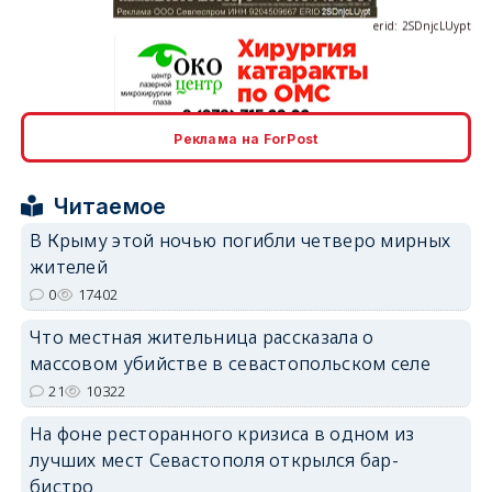
erid: 2SDnjcrDNw6
Реклама на ForPost
Читаемое
В Крыму этой ночью погибли четверо мирных
жителей
0
17402
erid: 2SDnjdPjgYS
Что местная жительница рассказала о
массовом убийстве в севастопольском селе
21
10322
На фоне ресторанного кризиса в одном из
erid: 2SDnjdvhGXG
лучших мест Севастополя открылся бар-
бистро