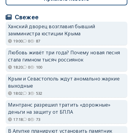
Свежее
Ханский дворец возглавил бывший
замминистра юстиции Крыма
19:00
0
87
Любовь живёт три года? Почему новая песня
стала гимном тысяч россиянок
18:20
0
100
Крым и Севастополь ждут аномально жаркие
выходные
18:02
3
532
Минтранс разрешил тратить «дорожные»
деньги на защиту от БПЛА
17:18
0
73
В Алупке планируют установить памятник