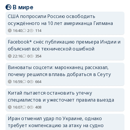
В мире
США попросили Россию освободить
осуждённого на 10 лет американца Гилмана
16:40
2
114
Facebook* снёс публикацию премьера Индии и
объяснил всё технической ошибкой
22:16
0
354
Виноваты соцсети: марокканец рассказал,
почему решился вплавь добраться в Сеуту
16:59
0
664
Китай пытается остановить утечку
специалистов и ужесточает правила выезда
16:07
0
408
Иран отменил удар по Украине, однако
требует компенсацию за атаку на судно