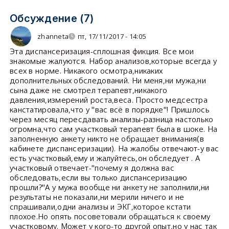
Обсуждение (7)
zhanneta
пт, 17/11/2017 - 14:05
Эта диспансеризация-сплошная фикция. Все мои
знакомые жалуются. Набор анализов,которые всегда у
всех в норме. Никакого осмотра,никаких
дополнительных обследований. Ни меня,ни мужа,ни
сына даже не смотрел терапевт,никакого
давления,измерений роста,веса. Просто медсестра
канстатировала,что у "вас всё в порядке"! Пришлось
через месяц пересдавать анализы-разница настолько
огромна,что сам участковый терапевт была в шоке. На
заполненную анкету никто не обращает внимания(в
кабинете диспансеризации). На жалобы отвечают-у вас
есть участковый,ему и жалуйтесь,он обследует . А
участковый отвечает-"почему я должна вас
обследовать,если вы только диспансеризацию
прошли?"А у мужа вообще ни анкету не заполнили,ни
результаты не показали,ни мерили ничего и не
спрашивали,одни анализы и ЭКГ,которое кстати
плохое.Но опять посоветовали обращаться к своему
участковому. Может у кого-то другой опыт,но у нас так