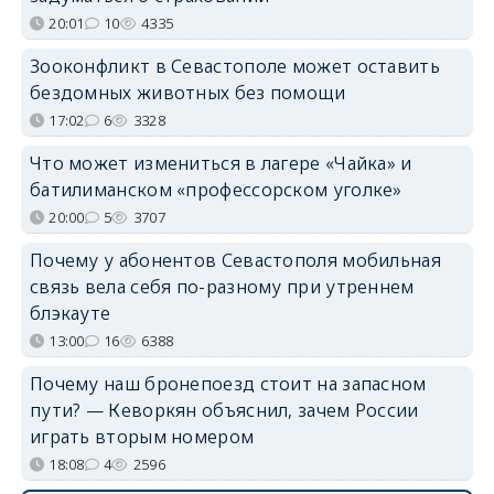
20:01
10
4335
Зооконфликт в Севастополе может оставить
бездомных животных без помощи
17:02
6
3328
Что может измениться в лагере «Чайка» и
батилиманском «профессорском уголке»
20:00
5
3707
Почему у абонентов Севастополя мобильная
связь вела себя по-разному при утреннем
блэкауте
13:00
16
6388
Почему наш бронепоезд стоит на запасном
пути? — Кеворкян объяснил, зачем России
играть вторым номером
18:08
4
2596