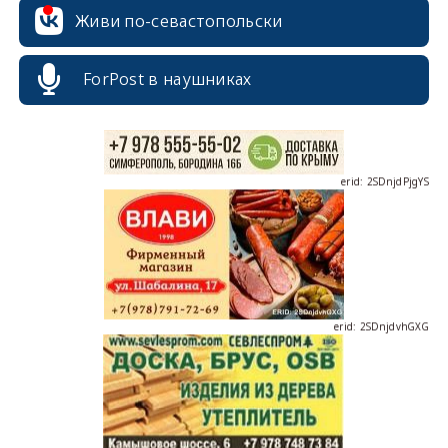
Живи по-севастопольски
ForPost в наушниках
erid: 2SDnjdPjgYS
erid: 2SDnjdvhGXG
erid: 2SDnjcLUypt