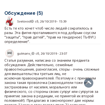
Обсуждение (5)
Svetovod
сб, 26/10/2019 - 15:39
Есть те кто хочет чтоб число людей сократилось в
разы. Эта фигня проталкивается под добрым соусом
"защиты", "прав детей", "прав на гендерное( ТЬФУ!.)
определение".
gutmanv_
сб, 26/10/2019 - 23:07
Статья разумная, написана со знанием предмета
обсуждения. Действительно, семейные
правоотношения, разногласия, споры - очень сложные
для вмешательства третьих лиц, не
исключая правоохранителей. Поэтому и с принятием
закона такая проволочка (законодатели тоже не
застрахованы от насилия, морального или
физического, со стороны своих супруг или супругов за
принятие закона в редакции, не принятой их второй
половиной!). Предлагаю в законопроект две нормы:
первая: 1) муж и отец всегда прав; 2) если муж