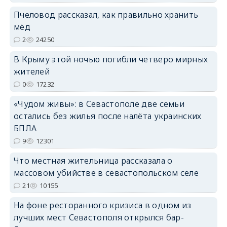
Пчеловод рассказал, как правильно хранить
мёд
erid: 2SDnjdPjgYS
2
24250
В Крыму этой ночью погибли четверо мирных
жителей
0
17232
«Чудом живы»: в Севастополе две семьи
erid: 2SDnjdvhGXG
остались без жилья после налёта украинских
БПЛА
9
12301
Что местная жительница рассказала о
массовом убийстве в севастопольском селе
21
10155
На фоне ресторанного кризиса в одном из
лучших мест Севастополя открылся бар-