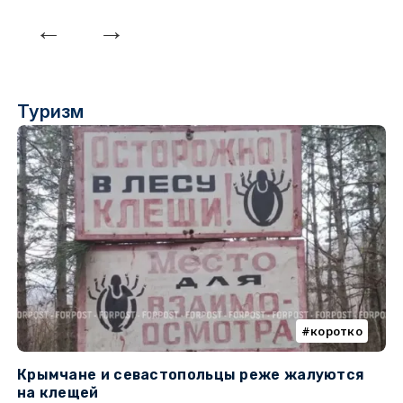
Туризм
коротко
Крымчане и севастопольцы реже жалуются
В
на клещей
ц