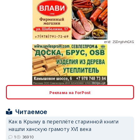
erid: 2SDnjdvhGXG
erid: 2SDnjcLUypt
Реклама на ForPost
Читаемое
erid: 2SDnjcrDNw6
Как в Крыму в переплёте старинной книги
нашли ханскую грамоту XVI века
1
36910