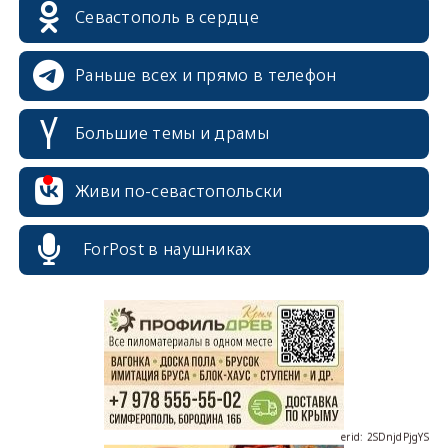
Севастополь в сердце
Раньше всех и прямо в телефон
Большие темы и драмы
Живи по-севастопольски
erid: 2SDnjcrDNw6
ForPost в наушниках
erid: 2SDnjdPjgYS