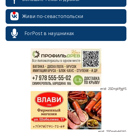
Живи по-севастопольски
ForPost в наушниках
erid: 2SDnjcrDNw6
erid: 2SDnjdPjgYS
erid: 2SDnjdvhGXG