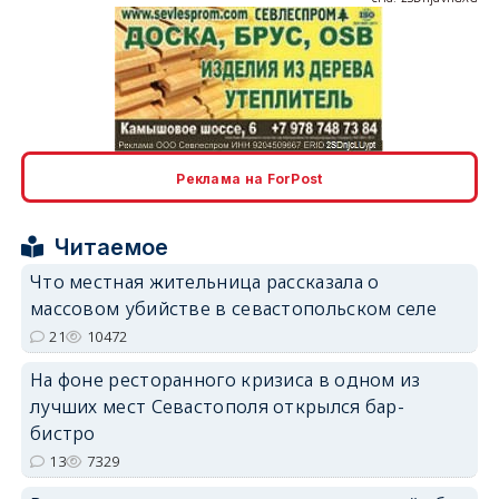
erid: 2SDnjcLUypt
Реклама на ForPost
Читаемое
Что местная жительница рассказала о
массовом убийстве в севастопольском селе
erid: 2SDnjcrDNw6
21
10472
На фоне ресторанного кризиса в одном из
лучших мест Севастополя открылся бар-
бистро
13
7329
erid: 2SDnjdPjgYS