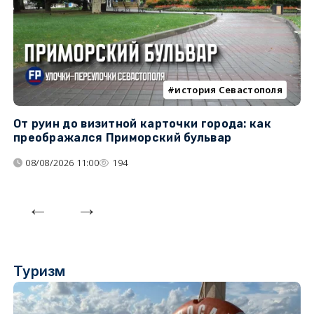
история Севастополя
От руин до визитной карточки города: как
С
преображался Приморский бульвар
с
08/08/2026 11:00
194
Туризм