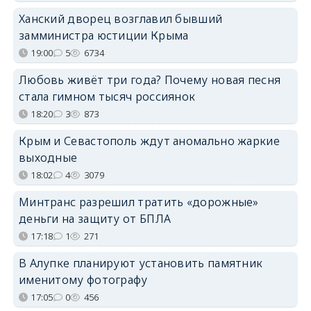
Ханский дворец возглавил бывший
замминистра юстиции Крыма
19:00
5
6734
Любовь живёт три года? Почему новая песня
стала гимном тысяч россиянок
18:20
3
873
Крым и Севастополь ждут аномально жаркие
выходные
18:02
4
3079
Минтранс разрешил тратить «дорожные»
деньги на защиту от БПЛА
17:18
1
271
В Алупке планируют установить памятник
именитому фотографу
17:05
0
456