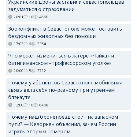
Украинские дроны заставили севастопольцев
задуматься о страховании
20:01
10
4660
Зооконфликт в Севастополе может оставить
бездомных животных без помощи
17:02
6
3354
Что может измениться в лагере «Чайка» и
батилиманском «профессорском уголке»
20:00
5
3722
Почему у абонентов Севастополя мобильная
связь вела себя по-разному при утреннем
блэкауте
13:00
16
6408
Почему наш бронепоезд стоит на запасном
пути? — Кеворкян объяснил, зачем России
играть вторым номером