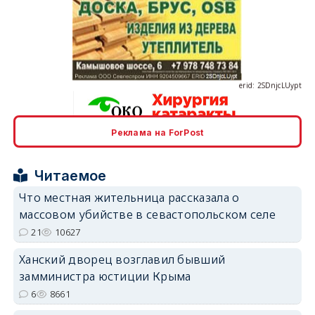
erid: 2SDnjcLUypt
Реклама на ForPost
erid: 2SDnjcrDNw6
Читаемое
Что местная жительница рассказала о
массовом убийстве в севастопольском селе
21
10627
erid: 2SDnjdPjgYS
Ханский дворец возглавил бывший
замминистра юстиции Крыма
6
8661