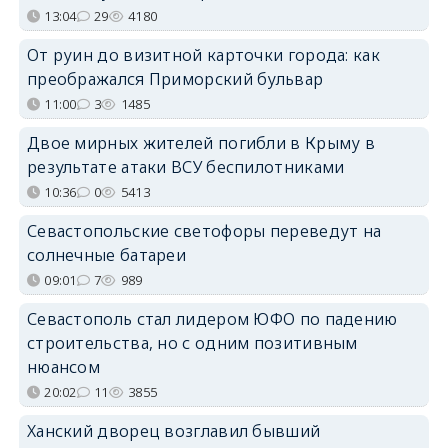
13:04
29
4180
От руин до визитной карточки города: как
преображался Приморский бульвар
11:00
3
1485
Двое мирных жителей погибли в Крыму в
результате атаки ВСУ беспилотниками
10:36
0
5413
Севастопольские светофоры переведут на
солнечные батареи
09:01
7
989
Севастополь стал лидером ЮФО по падению
строительства, но с одним позитивным
нюансом
20:02
11
3855
Ханский дворец возглавил бывший