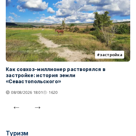
застройка
Как совхоз-миллионер растворялся в
К
застройке: история земли
н
«Севастопольского»
п
08/08/2026 18:01
1620
Туризм