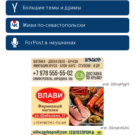
Большие темы и драмы
erid: 2SDnjcrDNw6
Живи по-севастопольски
ForPost в наушниках
erid: 2SDnjdPjgYS
erid: 2SDnjdvhGXG