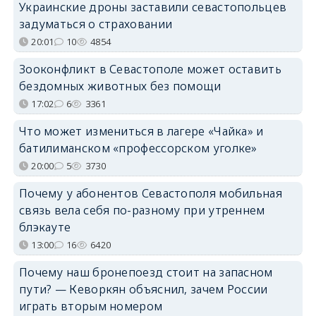
Украинские дроны заставили севастопольцев
задуматься о страховании
20:01
10
4854
Зооконфликт в Севастополе может оставить
бездомных животных без помощи
17:02
6
3361
Что может измениться в лагере «Чайка» и
батилиманском «профессорском уголке»
20:00
5
3730
Почему у абонентов Севастополя мобильная
связь вела себя по-разному при утреннем
блэкауте
13:00
16
6420
Почему наш бронепоезд стоит на запасном
пути? — Кеворкян объяснил, зачем России
играть вторым номером