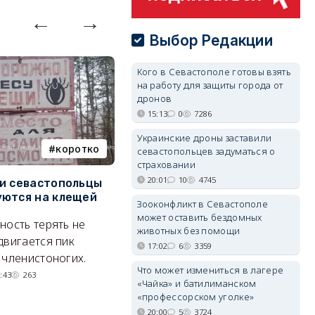
Выбор Редакции
Кого в Севастополе готовы взять
на работу для защиты города от
дронов
15:13
0
7286
Украинские дроны заставили
коротко
Балаклава
севастопольцев задуматься о
страховании
20:01
10
4745
и севастопольцы
В Севастополе утвердили
Н
ются на клещей
проект застройки центра
С
Зооконфликт в Севастополе
Балаклавы
и
может оставить бездомных
ность терять не
животных без помощи
Там появится туристический
М
двигается пик
17:02
6
3359
квартал с отелями и
н
 членистоногих.
Что может измениться в лагере
парковками.
:43
263
«Чайка» и батилиманском
05/08/2026 08:01
5549
«профессорском уголке»
20:00
5
3724