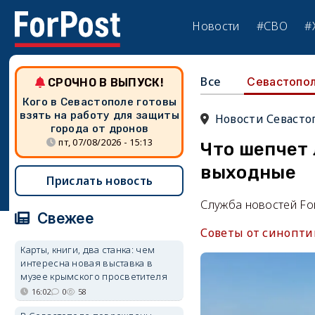
Новости
#СВО
#
Все
Севастопо
СРОЧНО В ВЫПУСК!
Кого в Севастополе готовы
взять на работу для защиты
Новости Севасто
города от дронов
пт, 07/08/2026 - 15:13
Что шепчет
выходные
Прислать новость
Служба новостей Fo
Свежее
Советы от синоптик
Карты, книги, два станка: чем
интересна новая выставка в
музее крымского просветителя
16:02
0
58