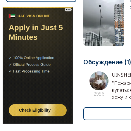
Обсуждение (1
UINSH
"Пожари
купатьс
2956
хожу и 