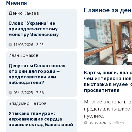
Мнения
Главное за ден
Денис Канаев
Слово "Украина" не
принадлежит этому
монстру Зеленскому
11/06/2026 18:23
Иван Ермаков
Депутаты Севастополя:
кто они для города —
Карты, книги, два 
представители или
чем интересна нов
наблюдатели?
выставка в музее 
просветителя
03/12/2025 17:36
Многие экспонаты 
Владимир Петров
представлены широ
Утыкано гламуром:
публике.
нержавеющие сердца
08/08/2026 16:02
58
появились над Балаклавой