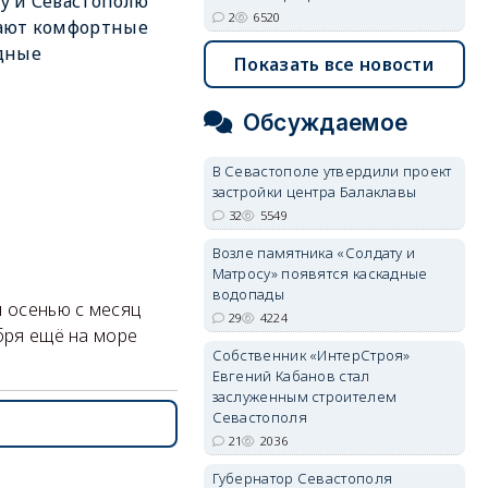
у и Севастополю
2
6520
ают комфортные
дные
Показать все новости
Обсуждаемое
В Севастополе утвердили проект
застройки центра Балаклавы
32
5549
Возле памятника «Солдату и
Матросу» появятся каскадные
водопады
и осенью с месяц
29
4224
ября ещё на море
Собственник «ИнтерСтроя»
Евгений Кабанов стал
заслуженным строителем
Севастополя
21
2036
Губернатор Севастополя