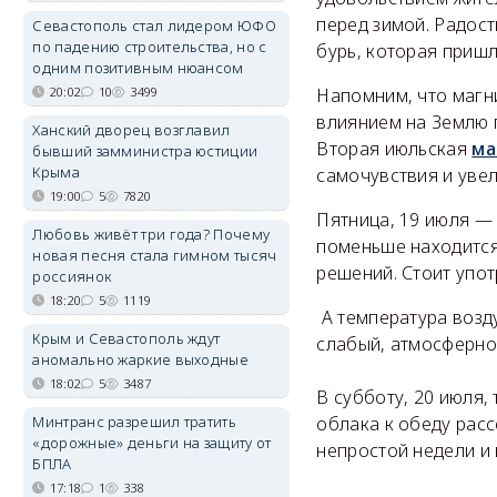
перед зимой. Радос
Севастополь стал лидером ЮФО
по падению строительства, но с
бурь, которая пришл
одним позитивным нюансом
20:02
10
3499
Напомним, что магн
влиянием на Землю 
Ханский дворец возглавил
Вторая июльская
ма
бывший замминистра юстиции
Крыма
самочувствия и уве
19:00
5
7820
Пятница, 19 июля — 
Любовь живёт три года? Почему
поменьше находится
новая песня стала гимном тысяч
решений. Стоит упот
россиянок
18:20
5
1119
А температура возду
Крым и Севастополь ждут
слабый, атмосферно
аномально жаркие выходные
18:02
5
3487
В субботу, 20 июля,
Минтранс разрешил тратить
облака к обеду расс
«дорожные» деньги на защиту от
непростой недели и
БПЛА
17:18
1
338