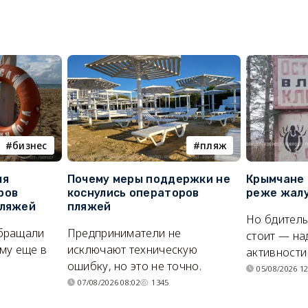
бизнес
пляж
ля
Почему меры поддержки не
Крымчане 
ров
коснулись операторов
реже жалу
пляжей
пляжей
Но бдитель
бращали
Предприниматели не
стоит — на
му еще в
исключают техническую
активности
ошибку, но это не точно.
05/08/2026 12
07/08/2026 08:02
1345