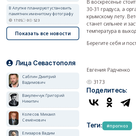
В воскресенье стоит
В Алупке планируют установить
30-31 градуса, а ор
памятник именитому фотографу
крымскому лету. Вет
17:05
0
523
станет сильнее и за
температура в выход
Показать все новости
Берегите себя и пос
Лица Севастополя
Евгения Радченко
Саблин Дмитрий
3173
Вадимович
Поделитесь:
Вакуленчук Григорий
Никитич
Колесов Михаил
Семёнович
Теги:
прогноз
Елизаров Вадим