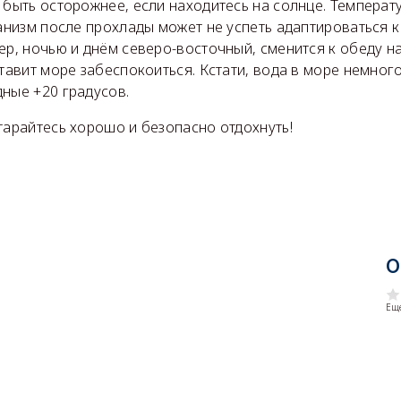
 быть осторожнее, если находитесь на солнце. Температ
ганизм после прохлады может не успеть адаптироваться 
ер, ночью и днём северо-восточный, сменится к обеду н
ставит море забеспокоиться. Кстати, вода в море немного
ные +20 градусов.
тарайтесь хорошо и безопасно отдохнуть!
О
Еще