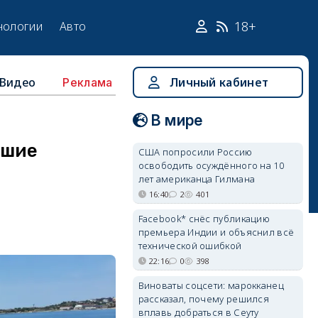
18+
нологии
Авто
Видео
Личный кабинет
Реклама
В мире
йшие
США попросили Россию
освободить осуждённого на 10
лет американца Гилмана
16:40
2
401
Facebook* снёс публикацию
премьера Индии и объяснил всё
технической ошибкой
22:16
0
398
Виноваты соцсети: марокканец
рассказал, почему решился
вплавь добраться в Сеуту