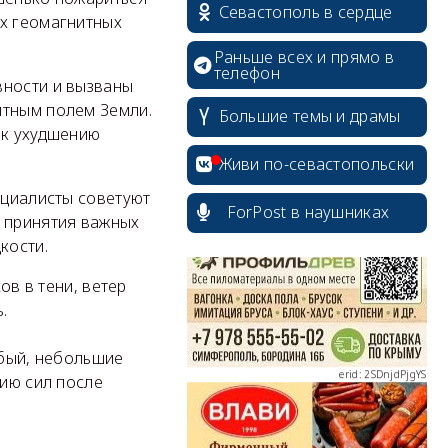
Севастополь в сердце
их геомагнитных
Раньше всех и прямо в
телефон
вности и вызваны
итным полем Земли.
Большие темы и драмы
 к ухудшению
erid: 2SDnjcrDNw6
Живи по-севастопольски
ециалисты советуют
ForPost в наушниках
и принятия важных
кости.
ов в тени, ветер
erid: 2SDnjdPjgYS
.
абый, небольшие
нию сил после
erid: 2SDnjdvhGXG