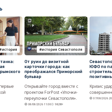
ь
история
история Севастополя
станка:
От руин до визитной
Севастопо
ая
карточки города: как
ЮФО по п
крымского
преображался Приморский
строитель
бульвар
позитивн
впервые
Открывайте город вместе с
Кризис уда
кой
проектом ForPost «Улочки-
совершенно
переулочки Севастополя».
07/08/2026 20
08/08/2026 11:00
982