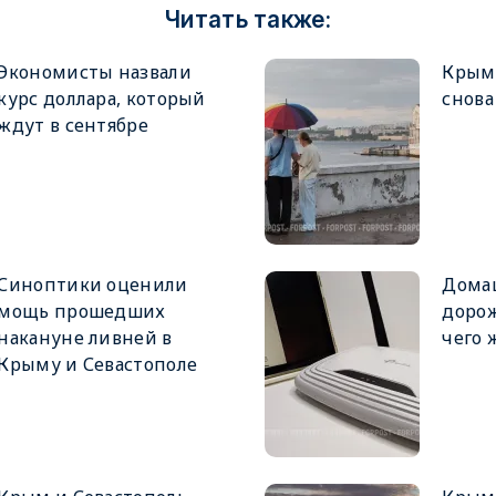
Читать также:
Экономисты назвали
Крым 
курс доллара, который
снова
ждут в сентябре
Синоптики оценили
Дома
мощь прошедших
доро
накануне ливней в
чего 
Крыму и Севастополе