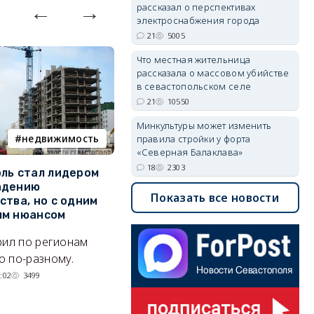
рассказал о перспективах
электроснабжения города
21
5005
Что местная жительница
рассказала о массовом убийстве
в севастопольском селе
21
10550
Минкультуры может изменить
недвижимость
ПВО
правила стройки у форта
«Северная Балаклава»
18
2303
ль стал лидером
Кого в Севастополе готовы
У
адению
взять на работу для защиты
о
Показать все новости
ства, но с одним
города от дронов
Л
ым нюансом
Что надо знать о МОГах
н
рил по регионам
города.
к
 по-разному.
07/08/2026 15:13
7286
р
:02
3499