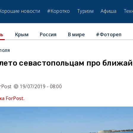
Хорошие новости
#Коротко
Туризм
Афиша
Тех
Крым
Россия
В мире
#Фотореп
ль
поля
 лето севастопольцам про ближа
rPost
19/07/2019 - 08:00
а ForPost.