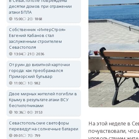
В Севастополе повреждены
десятки домов при отражении
атаки БПЛА
15:00
2
1868
Собственник «ИнтерСтроя»
Евгений Кабанов стал
заслуженным строителем
Севастополя
13:04
21
2036
От руин до визитной карточки
города: как преображался
Приморский бульвар
11:00
1
982
Двое мирных жителей погибли в
Крыму в результате атаки ВСУ
беспилотниками
10:36
0
3153
Севастопольские светофоры
На этой неделе в Се
переведут на солнечные батареи
почувствовали, что 
09:01
7
799
удовольствием жите