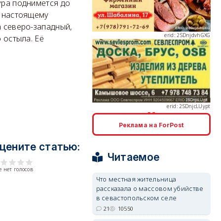
ура поднимется до
к настоящему
а северо-западный,
 остыла. Её
erid: 2SDnjcLUypt
Реклама на ForPost
erid: 2SDnjcrDNw6
цените статью:
Читаемое
 нет голосов
Что местная жительница
рассказала о массовом убийстве
в севастопольском селе
erid: 2SDnjdPjgYS
21
10550