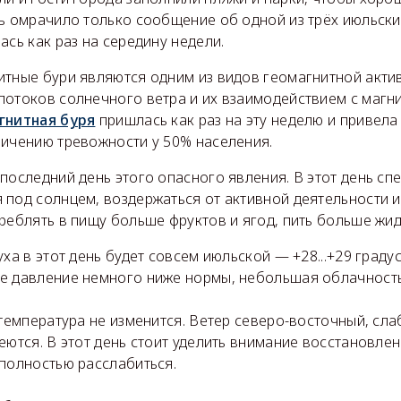
ть омрачило только сообщение об одной из трёх июльск
ась как раз на середину недели.
итные бури являются одним из видов геомагнитной акти
потоков солнечного ветра и их взаимодействием с магн
гнитная буря
пришлась как раз на эту неделю и привела
личению тревожности у 50% населения.
последний день этого опасного явления. В этот день сп
 под солнцем, воздержаться от активной деятельности 
реблять в пищу больше фруктов и ягод, пить больше жид
ха в этот день будет совсем июльской — +28...+29 градус
е давление немного ниже нормы, небольшая облачность
 температура не изменится. Ветер северо-восточный, сл
еются. В этот день стоит уделить внимание восстановле
 полностью расслабиться.