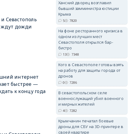
Ханский дворец возглавил
бывший замминистра юстиции
Крыма
и Севастополь
5
7820
 ждут дожди
На фоне ресторанного кризиса в
erid: 2SDnjdvhGXG
одном из лучших мест
Севастополя открылся бар-
бистро
13
7348
Кого в Севастополе готовы взять
на работу для защиты города от
дронов
шний интернет
0
7286
жает быстрее —
ждать к концу года
В севастопольском селе
военнослужащий убил военного
и мирных жителей
4
7282
Крымчанин печатал боевые
дроны для СБУ на 3D-принтере в
своей квартире