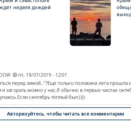
Крым и Севастополь
Крым
ждёт неделя дождей
обещ
выхо
)
EDOW
пт, 19/07/2019 - 12:01
ться перед зимой..."?Ещё только половина лета прошла 
я и загорать можно у нас.Я обычно в первых числах окт
купаюсь.Если сентябрь тёплый был.))))
Авторизуйтесь, чтобы читать все комментарии