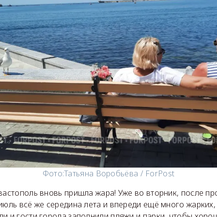
Фото:
Татьяна Воробьёва / ForPost
вастополь вновь пришла жара! Уже во вторник, после п
июль всё же середина лета и впереди ещё много жарких,
ли и гости города заполнили пляжи и парки, чтобы хор