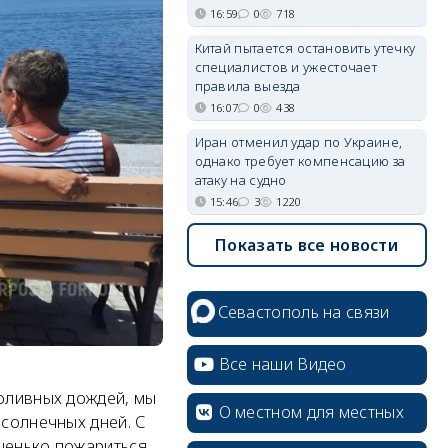
16:59
0
718
Китай пытается остановить утечку
специалистов и ужесточает
правила выезда
16:07
0
438
Иран отменил удар по Украине,
однако требует компенсацию за
атаку на судно
15:46
3
1220
Показать все новости
Севастополь на связи
Все наши Видео
роливных дождей, мы
О местном для местных
 солнечных дней. С
ошенько пожариться