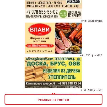
erid: 2SDnjdPjgYS
erid: 2SDnjdvhGXG
erid: 2SDnjcLUypt
Реклама на ForPost