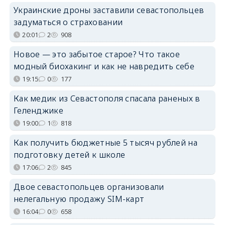
Украинские дроны заставили севастопольцев
задуматься о страховании
20:01
2
908
Новое — это забытое старое? Что такое
модный биохакинг и как не навредить себе
19:15
0
177
Как медик из Севастополя спасала раненых в
Геленджике
19:00
1
818
Как получить бюджетные 5 тысяч рублей на
подготовку детей к школе
17:06
2
845
Двое севастопольцев организовали
нелегальную продажу SIM-карт
16:04
0
658