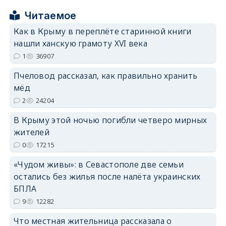
erid: 2SDnjcrDNw6
Читаемое
Как в Крыму в переплёте старинной книги
нашли ханскую грамоту XVI века
1
36907
Пчеловод рассказал, как правильно хранить
erid: 2SDnjdPjgYS
мёд
2
24204
В Крыму этой ночью погибли четверо мирных
жителей
0
17215
erid: 2SDnjdvhGXG
«Чудом живы»: в Севастополе две семьи
остались без жилья после налёта украинских
БПЛА
9
12282
Что местная жительница рассказала о