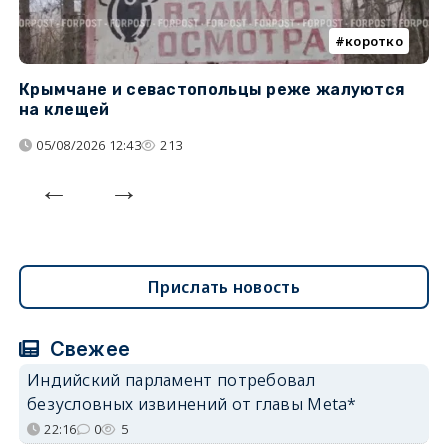
коротко
Крымчане и севастопольцы реже жалуются
В
на клещей
ц
05/08/2026 12:43
213
Прислать новость
Свежее
Индийский парламент потребовал
безусловных извинений от главы Meta*
22:16
0
5