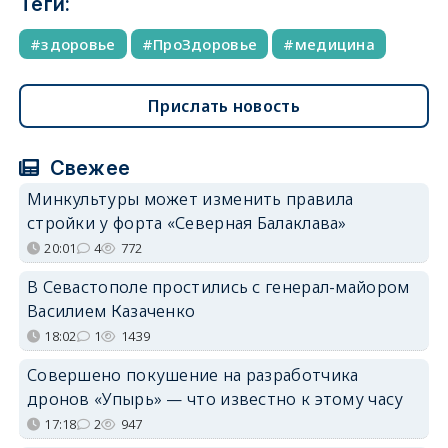
Теги:
здоровье
ПроЗдоровье
медицина
Прислать новость
Свежее
Минкультуры может изменить правила
стройки у форта «Северная Балаклава»
20:01
4
772
В Севастополе простились с генерал-майором
Василием Казаченко
18:02
1
1439
Совершено покушение на разработчика
дронов «Упырь» — что известно к этому часу
17:18
2
947