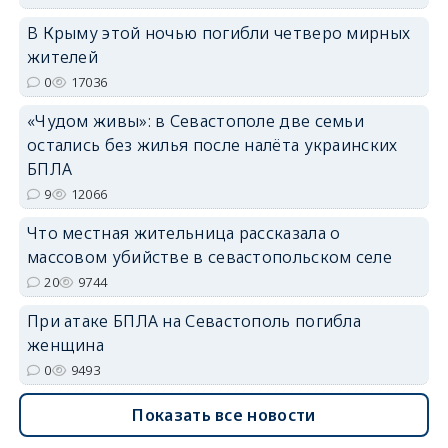
В Крыму этой ночью погибли четверо мирных
erid: 2SDnjdPjgYS
жителей
0
17036
«Чудом живы»: в Севастополе две семьи
остались без жилья после налёта украинских
БПЛА
erid: 2SDnjdvhGXG
9
12066
Что местная жительница рассказала о
массовом убийстве в севастопольском селе
20
9744
При атаке БПЛА на Севастополь погибла
женщина
0
9493
Показать все новости