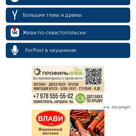
Большие темы и драмы
Живи по-севастопольски
ForPost в наушниках
erid: 2SDnjcrDNw6
erid: 2SDnjdPjgYS