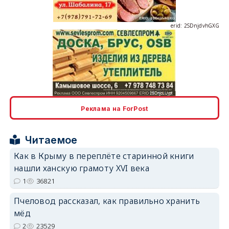
erid: 2SDnjdvhGXG
erid: 2SDnjcLUypt
Реклама на ForPost
Читаемое
Как в Крыму в переплёте старинной книги
нашли ханскую грамоту XVI века
erid: 2SDnjcrDNw6
1
36821
Пчеловод рассказал, как правильно хранить
мёд
2
23529