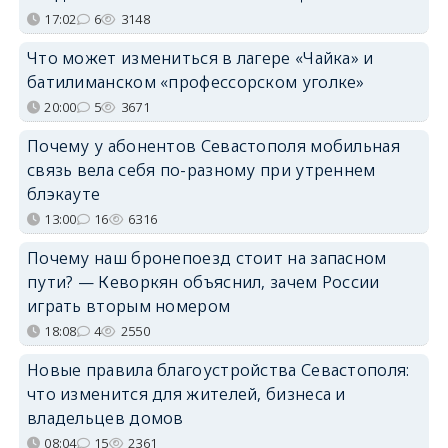
17:02
6
3148
Что может измениться в лагере «Чайка» и
батилиманском «профессорском уголке»
20:00
5
3671
Почему у абонентов Севастополя мобильная
связь вела себя по-разному при утреннем
блэкауте
13:00
16
6316
Почему наш бронепоезд стоит на запасном
пути? — Кеворкян объяснил, зачем России
играть вторым номером
18:08
4
2550
Новые правила благоустройства Севастополя:
что изменится для жителей, бизнеса и
владельцев домов
08:04
15
2361