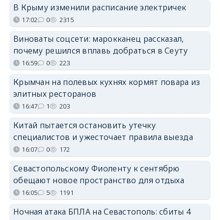
В Крыму изменили расписание электричек
17:02
0
2315
Виноваты соцсети: марокканец рассказал,
почему решился вплавь добраться в Сеуту
16:59
0
223
Крымчан на полевых кухнях кормят повара из
элитных ресторанов
16:47
1
203
Китай пытается остановить утечку
специалистов и ужесточает правила выезда
16:07
0
172
Севастопольскому Фиоленту к сентябрю
обещают новое пространство для отдыха
16:05
5
1191
Ночная атака БПЛА на Севастополь: сбиты 4