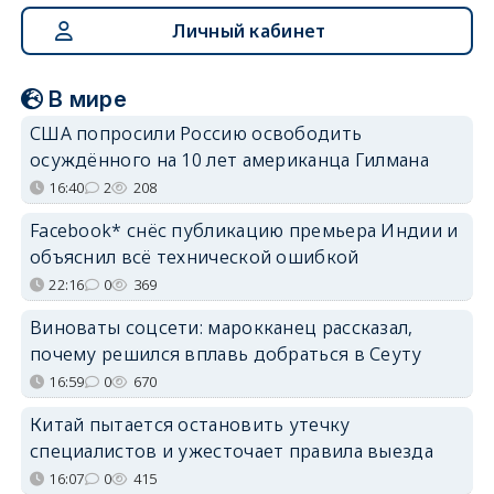
Личный кабинет
В мире
США попросили Россию освободить
осуждённого на 10 лет американца Гилмана
16:40
2
208
Facebook* снёс публикацию премьера Индии и
объяснил всё технической ошибкой
22:16
0
369
Виноваты соцсети: марокканец рассказал,
почему решился вплавь добраться в Сеуту
16:59
0
670
Китай пытается остановить утечку
специалистов и ужесточает правила выезда
16:07
0
415