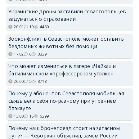
Украинские дроны заставили севастопольцев
задуматься о страховании
20:01
10
4480
Зооконфликт в Севастополе может оставить
бездомных животных без помощи
17:02
6
3339
Что может измениться в лагере «Чайка» и
батилиманском «профессорском уголке»
20:00
5
3713
Почему у абонентов Севастополя мобильная
связь вела себя по-разному при утреннем
блэкауте
13:00
16
6399
Почему наш бронепоезд стоит на запасном
пути? — Кеворкян объяснил, зачем России