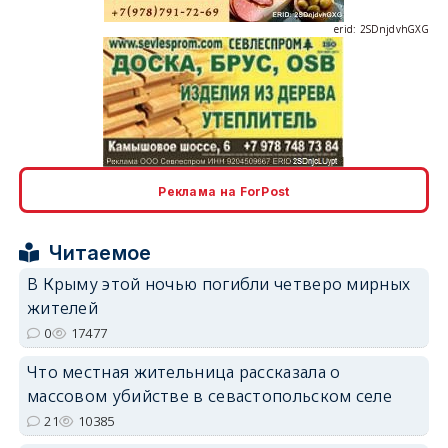
erid: 2SDnjdvhGXG
erid: 2SDnjcLUypt
Реклама на ForPost
Читаемое
В Крыму этой ночью погибли четверо мирных
жителей
erid: 2SDnjcrDNw6
0
17477
Что местная жительница рассказала о
массовом убийстве в севастопольском селе
21
10385