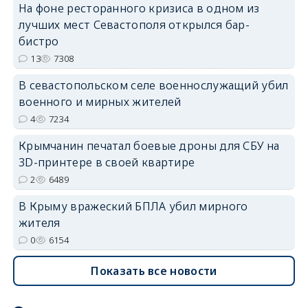
На фоне ресторанного кризиса в одном из
erid: 2SDnjdPjgYS
лучших мест Севастополя открылся бар-
бистро
13
7308
В севастопольском селе военнослужащий убил
военного и мирных жителей
erid: 2SDnjdvhGXG
4
7234
Крымчанин печатал боевые дроны для СБУ на
3D-принтере в своей квартире
2
6489
В Крыму вражеский БПЛА убил мирного
жителя
0
6154
Показать все новости