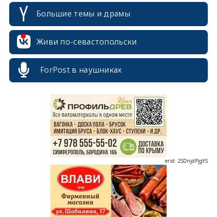
Большие темы и драмы
Живи по-севастопольски
ForPost в наушниках
erid: 2SDnjcrDNw6
erid: 2SDnjdPjgYS