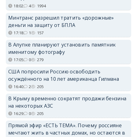
18:02
4
1994
Минтранс разрешил тратить «дорожные»
деньги на защиту от БПЛА
17:18
1
157
В Алупке планируют установить памятник
именитому фотографу
17:05
0
279
США попросили Россию освободить
осуждённого на 10 лет американца Гилмана
16:40
2
205
В Крыму временно сократят продажи бензина
на некоторых АЗС
16:29
0
205
Прямой эфир «ЕСТЬ ТЕМА». Почему россияне
мечтают жить в частных домах, но остаются в