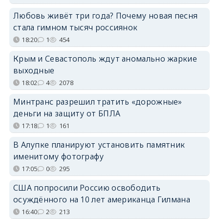
Любовь живёт три года? Почему новая песня
стала гимном тысяч россиянок
18:20
1
454
Крым и Севастополь ждут аномально жаркие
выходные
18:02
4
2078
Минтранс разрешил тратить «дорожные»
деньги на защиту от БПЛА
17:18
1
161
В Алупке планируют установить памятник
именитому фотографу
17:05
0
295
США попросили Россию освободить
осуждённого на 10 лет американца Гилмана
16:40
2
213