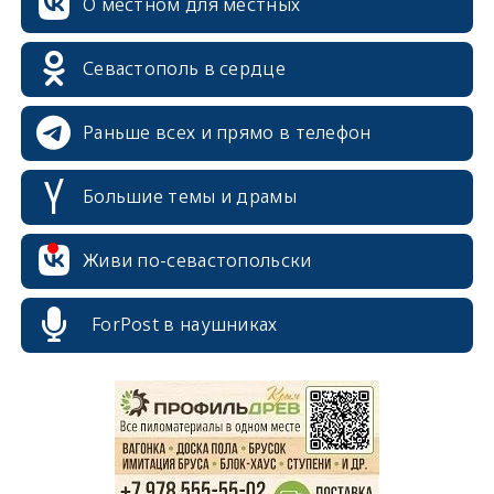
О местном для местных
Севастополь в сердце
Раньше всех и прямо в телефон
Большие темы и драмы
Живи по-севастопольски
ForPost в наушниках
erid: 2SDnjcrDNw6