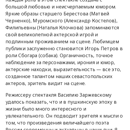
большой любовью и неисчерпаемым юмором.
Яркие образы старшего Берестова (Матвей
Черненко), Муромского (Александр Костелов),
Филипьевны (Наталья Клочкова) запоминаются
свой великолепной актерской игрой и
подлинным проживанием на сцене. Любимцем
публики заслуженно становится Игорь Петров в
роли Сбогара (собака). Органичность, точное
наблюдение за персонажами, ирония и юмор,
актерские находки, выразительность — все это,
созданное талантом наших севастопольских
актеров, зритель видит на сцене.
Режиссеру спектакля Василию Заржевскому
удалось показать, что и в пушкинскую эпоху в
жизни было много интересного и
увлекательного. Он подводит зрителя к мысли о
том, что произведения величайшего поэта
России современны и актуальны в наши дни. Я