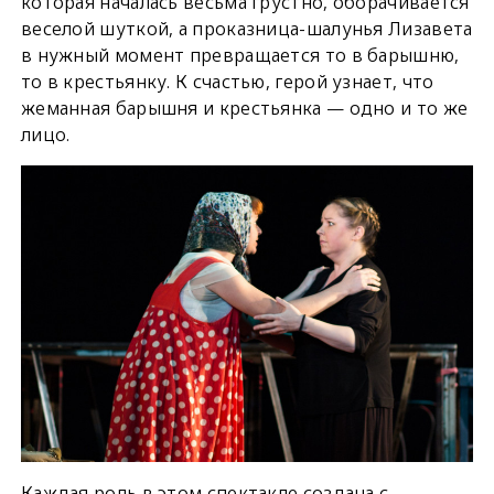
которая началась весьма грустно, оборачивается
веселой шуткой, а проказница-шалунья Лизавета
в нужный момент превращается то в барышню,
то в крестьянку. К счастью, герой узнает, что
жеманная барышня и крестьянка — одно и то же
лицо.
Каждая роль в этом спектакле создана с