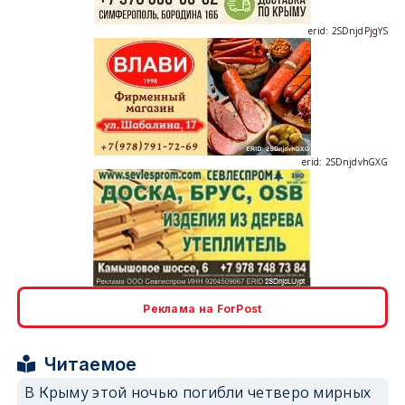
erid: 2SDnjdPjgYS
erid: 2SDnjdvhGXG
erid: 2SDnjcLUypt
Реклама на ForPost
Читаемое
В Крыму этой ночью погибли четверо мирных