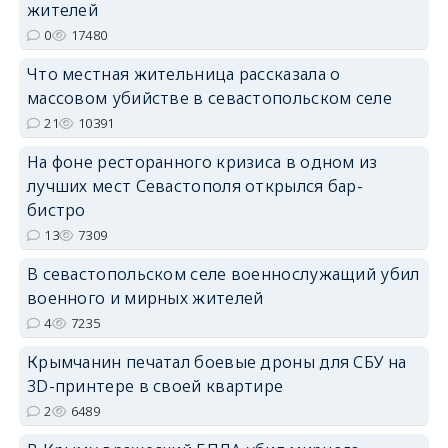
erid: 2SDnjcrDNw6
жителей
0
17480
Что местная жительница рассказала о
массовом убийстве в севастопольском селе
21
10391
erid: 2SDnjdPjgYS
На фоне ресторанного кризиса в одном из
лучших мест Севастополя открылся бар-
бистро
13
7309
В севастопольском селе военнослужащий убил
erid: 2SDnjdvhGXG
военного и мирных жителей
4
7235
Крымчанин печатал боевые дроны для СБУ на
3D-принтере в своей квартире
2
6489