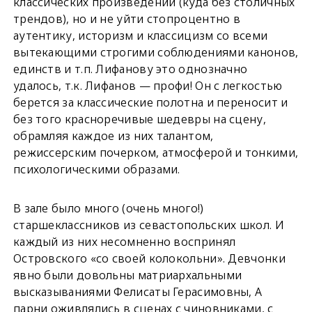
классических произведений (куда без столичных
трендов), но и не уйти стопроцентно в
аутентику, историзм и классицизм со всеми
вытекающими строгими соблюдениями канонов,
единств и т.п. Лифанову это однозначно
удалось, т.к. Лифанов — профи! Он с легкостью
берется за классические полотна и переносит и
без того красноречивые шедевры на сцену,
обрамляя каждое из них талантом,
режиссерским почерком, атмосферой и тонкими,
психологическими образами.
В зале было много (очень много!)
старшеклассников из севастопольских школ. И
каждый из них несомненно воспринял
Островского «со своей колокольни». Девчонки
явно были довольны матриархальными
высказываниями Фелисаты Герасимовны, А
парни оживлялись в сценах с чиновниками, с