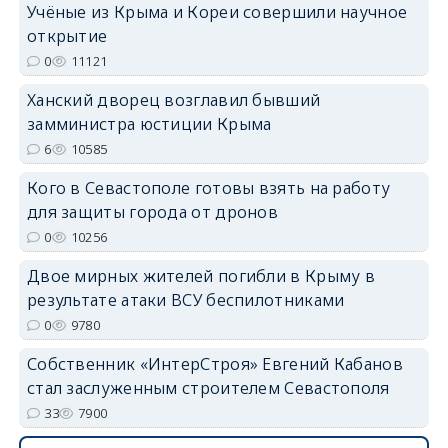
Учёные из Крыма и Кореи совершили научное
открытие
0
11121
Ханский дворец возглавил бывший
erid: 2SDnjdPjgYS
замминистра юстиции Крыма
6
10585
Кого в Севастополе готовы взять на работу
для защиты города от дронов
0
10256
erid: 2SDnjdvhGXG
Двое мирных жителей погибли в Крыму в
результате атаки ВСУ беспилотниками
0
9780
Собственник «ИнтерСтроя» Евгений Кабанов
стал заслуженным строителем Севастополя
33
7900