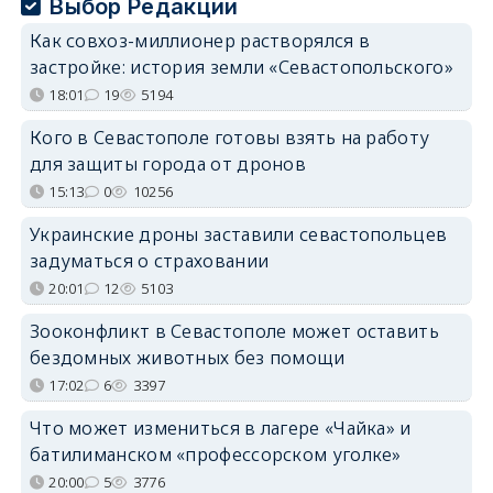
Выбор Редакции
Как совхоз-миллионер растворялся в
застройке: история земли «Севастопольского»
18:01
19
5194
Кого в Севастополе готовы взять на работу
для защиты города от дронов
15:13
0
10256
Украинские дроны заставили севастопольцев
задуматься о страховании
20:01
12
5103
Зооконфликт в Севастополе может оставить
бездомных животных без помощи
17:02
6
3397
Что может измениться в лагере «Чайка» и
батилиманском «профессорском уголке»
20:00
5
3776