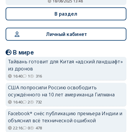
18/08/2025 13:48
В раздел
Личный кабинет
В мире
Тайвань готовит для Китая «адский ландшафт»
из дронов
16:40
1
316
США попросили Россию освободить
осуждённого на 10 лет американца Гилмана
16:40
2
732
Facebook* снёс публикацию премьера Индии и
объяснил всё технической ошибкой
22:16
0
478