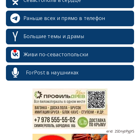
Севастополь в сердце
Раньше всех и прямо в телефон
Большие темы и драмы
Живи по-севастопольски
ForPost в наушниках
erid: 2SDnjcrDNw6
erid: 2SDnjdPjgYS