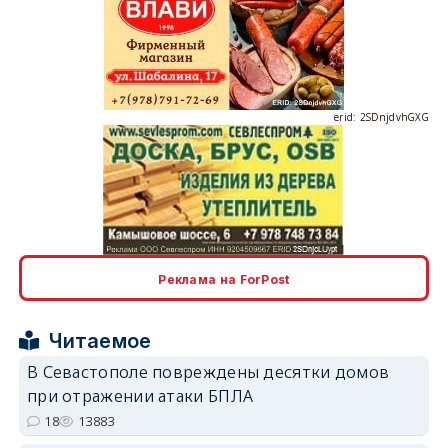
erid: 2SDnjdvhGXG
erid: 2SDnjcLUypt
Реклама на ForPost
Читаемое
В Севастополе повреждены десятки домов
при отражении атаки БПЛА
erid: 2SDnjcrDNw6
18
13883