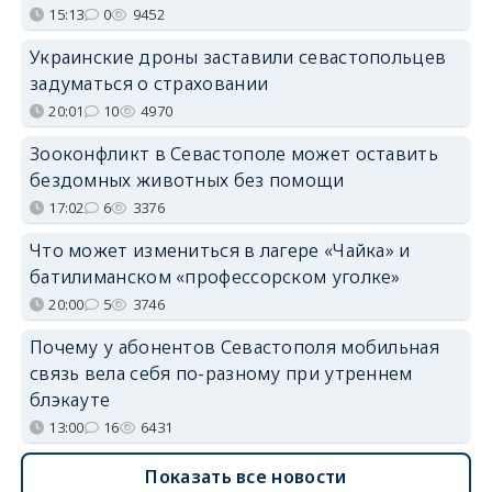
15:13
0
9452
Украинские дроны заставили севастопольцев
задуматься о страховании
20:01
10
4970
Зооконфликт в Севастополе может оставить
бездомных животных без помощи
17:02
6
3376
Что может измениться в лагере «Чайка» и
батилиманском «профессорском уголке»
20:00
5
3746
Почему у абонентов Севастополя мобильная
связь вела себя по-разному при утреннем
блэкауте
13:00
16
6431
Показать все новости