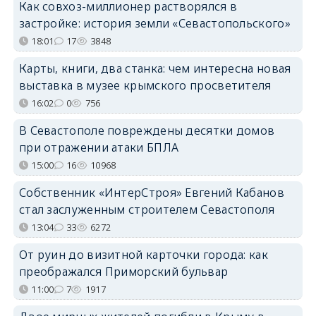
Как совхоз-миллионер растворялся в
застройке: история земли «Севастопольского»
18:01
17
3848
Карты, книги, два станка: чем интересна новая
выставка в музее крымского просветителя
16:02
0
756
В Севастополе повреждены десятки домов
при отражении атаки БПЛА
15:00
16
10968
Собственник «ИнтерСтроя» Евгений Кабанов
стал заслуженным строителем Севастополя
13:04
33
6272
От руин до визитной карточки города: как
преображался Приморский бульвар
11:00
7
1917