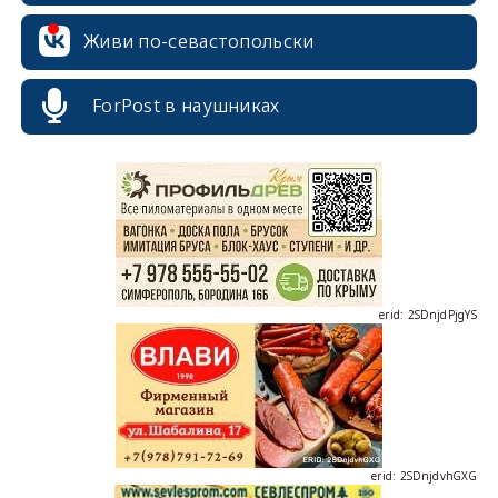
Живи по-севастопольски
ForPost в наушниках
erid: 2SDnjcrDNw6
erid: 2SDnjdPjgYS
erid: 2SDnjdvhGXG