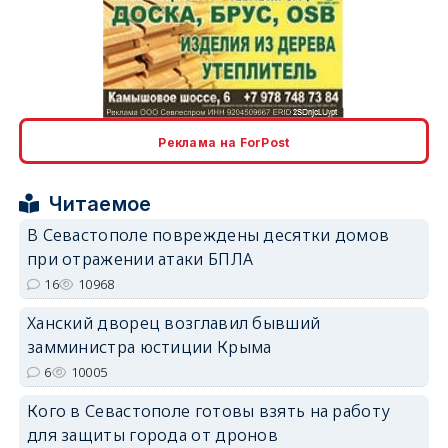
erid: 2SDnjcLUypt
Реклама на ForPost
Читаемое
В Севастополе повреждены десятки домов
при отражении атаки БПЛА
erid: 2SDnjcrDNw6
16
10968
Ханский дворец возглавил бывший
замминистра юстиции Крыма
6
10005
Кого в Севастополе готовы взять на работу
erid: 2SDnjdPjgYS
для защиты города от дронов