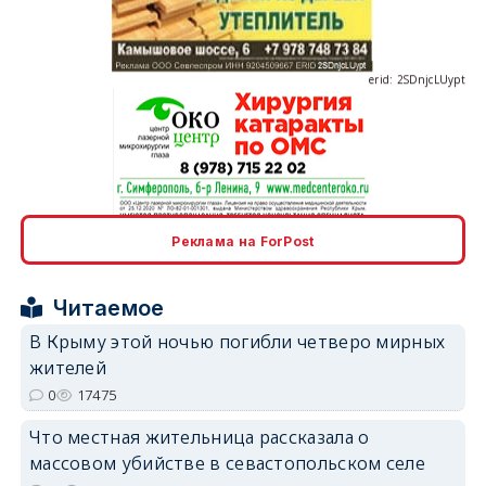
erid: 2SDnjcLUypt
erid: 2SDnjcrDNw6
Реклама на ForPost
Читаемое
В Крыму этой ночью погибли четверо мирных
жителей
erid: 2SDnjdPjgYS
0
17475
Что местная жительница рассказала о
массовом убийстве в севастопольском селе