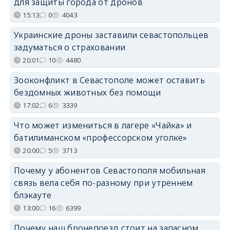
для защиты города от дронов
15:13
0
4043
Украинские дроны заставили севастопольцев
задуматься о страховании
20:01
10
4480
Зооконфликт в Севастополе может оставить
бездомных животных без помощи
17:02
6
3339
Что может измениться в лагере «Чайка» и
батилиманском «профессорском уголке»
20:00
5
3713
Почему у абонентов Севастополя мобильная
связь вела себя по-разному при утреннем
блэкауте
13:00
16
6399
Почему наш бронепоезд стоит на запасном