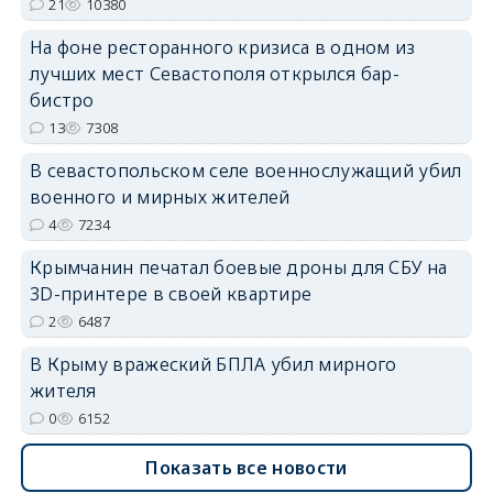
21
10380
На фоне ресторанного кризиса в одном из
erid: 2SDnjdvhGXG
лучших мест Севастополя открылся бар-
бистро
13
7308
В севастопольском селе военнослужащий убил
военного и мирных жителей
4
7234
Крымчанин печатал боевые дроны для СБУ на
3D-принтере в своей квартире
2
6487
В Крыму вражеский БПЛА убил мирного
жителя
0
6152
Показать все новости