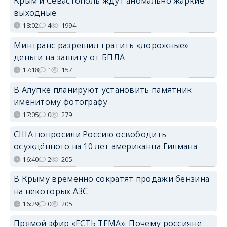
Крым и Севастополь ждут аномально жаркие
выходные
18:02
4
1994
Минтранс разрешил тратить «дорожные»
деньги на защиту от БПЛА
17:18
1
157
В Алупке планируют установить памятник
именитому фотографу
17:05
0
279
США попросили Россию освободить
осуждённого на 10 лет американца Гилмана
16:40
2
205
В Крыму временно сократят продажи бензина
на некоторых АЗС
16:29
0
205
Прямой эфир «ЕСТЬ ТЕМА». Почему россияне