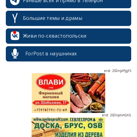
Раньше всех и прямо в телефон
Большие темы и драмы
erid: 2SDnjcrDNw6
Живи по-севастопольски
ForPost в наушниках
erid: 2SDnjdPjgYS
erid: 2SDnjdvhGXG