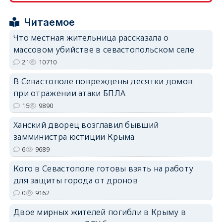
Читаемое
Что местная жительница рассказала о
массовом убийстве в севастопольском селе
erid: 2SDnjcrDNw6
21
10710
В Севастополе повреждены десятки домов
при отражении атаки БПЛА
15
9890
Ханский дворец возглавил бывший
erid: 2SDnjdPjgYS
замминистра юстиции Крыма
6
9689
Кого в Севастополе готовы взять на работу
для защиты города от дронов
0
9162
erid: 2SDnjdvhGXG
Двое мирных жителей погибли в Крыму в