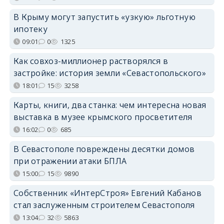
В Крыму могут запустить «узкую» льготную
ипотеку
09:01
0
1325
Как совхоз-миллионер растворялся в
застройке: история земли «Севастопольского»
18:01
15
3258
Карты, книги, два станка: чем интересна новая
выставка в музее крымского просветителя
16:02
0
685
В Севастополе повреждены десятки домов
при отражении атаки БПЛА
15:00
15
9890
Собственник «ИнтерСтроя» Евгений Кабанов
стал заслуженным строителем Севастополя
13:04
32
5863