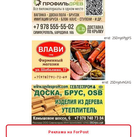
erid: 2SDnjdPjgYS
erid: 2SDnjdvhGXG
erid: 2SDnjcLUypt
Реклама на ForPost