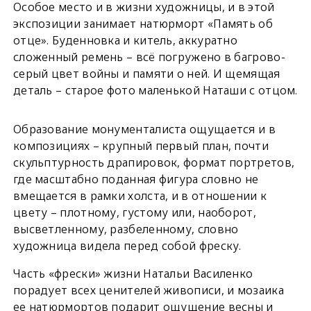
Особое место и в жизни художницы, и в этой
экспозиции занимает натюрморт «Память об
отце». Буденновка и китель, аккуратно
сложенный ремень – всё погружено в багрово-
серый цвет войны и памяти о ней. И щемящая
деталь – старое фото маленькой Наташи с отцом.
Образование монументалиста ощущается и в
композициях – крупный первый план, почти
скульптурность драпировок, формат портретов,
где масштабно поданная фигура словно не
вмещается в рамки холста, и в отношении к
цвету – плотному, густому или, наоборот,
высветленному, разбеленному, словно
художница видела перед собой фреску.
Часть «фрески» жизни Натальи Василенко
порадует всех ценителей живописи, и мозаика
ее натюрмортов подарит ощущение весны и