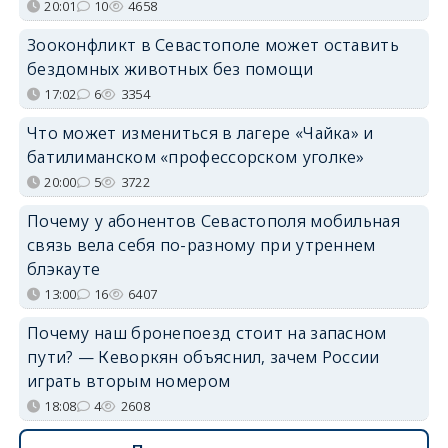
20:01
10
4658
Зооконфликт в Севастополе может оставить
бездомных животных без помощи
17:02
6
3354
Что может измениться в лагере «Чайка» и
батилиманском «профессорском уголке»
20:00
5
3722
Почему у абонентов Севастополя мобильная
связь вела себя по-разному при утреннем
блэкауте
13:00
16
6407
Почему наш бронепоезд стоит на запасном
пути? — Кеворкян объяснил, зачем России
играть вторым номером
18:08
4
2608