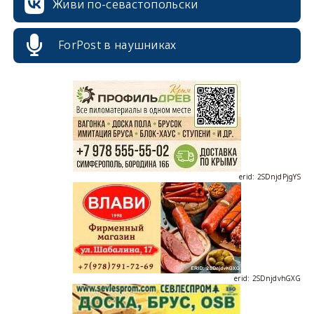
Живи по-севастопольски
ForPost в наушниках
erid: 2SDnjcrDNw6
erid: 2SDnjdPjgYS
erid: 2SDnjdvhGXG