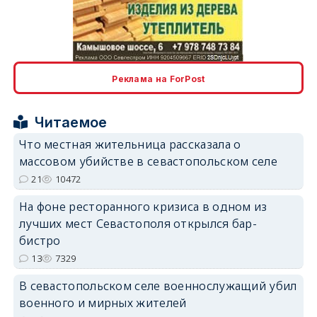
erid: 2SDnjcLUypt
Реклама на ForPost
Читаемое
Что местная жительница рассказала о
массовом убийстве в севастопольском селе
erid: 2SDnjcrDNw6
21
10472
На фоне ресторанного кризиса в одном из
лучших мест Севастополя открылся бар-
бистро
13
7329
erid: 2SDnjdPjgYS
В севастопольском селе военнослужащий убил
военного и мирных жителей