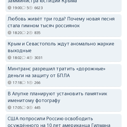
замминистра юстиции Крыма
19:00
5
6623
Любовь живёт три года? Почему новая песня
стала гимном тысяч россиянок
18:20
2
835
Крым и Севастополь ждут аномально жаркие
выходные
18:02
4
3031
Минтранс разрешил тратить «дорожные»
деньги на защиту от БПЛА
17:18
1
266
В Алупке планируют установить памятник
именитому фотографу
17:05
0
445
США попросили Россию освободить
осуждённого на 10 лет американца Гилмана