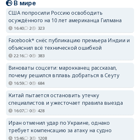
В мире
США попросили Россию освободить
осуждённого на 10 лет американца Гилмана
16:40
2
323
Facebook* снёс публикацию премьера Индии и
объяснил всё технической ошибкой
22:16
0
383
Виноваты соцсети: марокканец рассказал,
почему решился вплавь добраться в Сеуту
16:59
0
684
Китай пытается остановить утечку
специалистов и ужесточает правила выезда
16:07
0
428
Иран отменил удар по Украине, однако
требует компенсацию за атаку на судно
15:46
3
1208