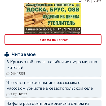
erid: 2SDnjcLUypt
Реклама на ForPost
Читаемое
В Крыму этой ночью погибли четверо мирных
жителей
erid: 2SDnjcrDNw6
0
17333
Что местная жительница рассказала о
массовом убийстве в севастопольском селе
21
10282
На фоне ресторанного кризиса в одном из
erid: 2SDnjdPjgYS