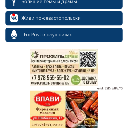
Большие темы и драмы
Живи по-севастопольски
ForPost в наушниках
erid: 2SDnjcrDNw6
erid: 2SDnjdPjgYS
erid: 2SDnjdvhGXG