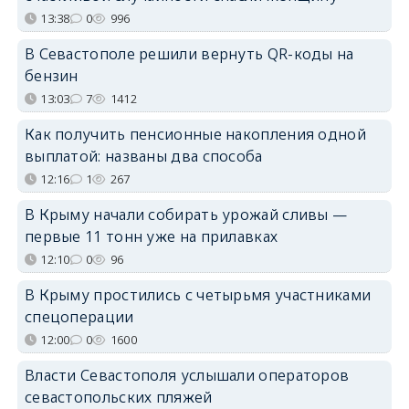
13:38
0
996
В Севастополе решили вернуть QR-коды на
бензин
13:03
7
1412
Как получить пенсионные накопления одной
выплатой: названы два способа
12:16
1
267
В Крыму начали собирать урожай сливы —
первые 11 тонн уже на прилавках
12:10
0
96
В Крыму простились с четырьмя участниками
спецоперации
12:00
0
1600
Власти Севастополя услышали операторов
севастопольских пляжей