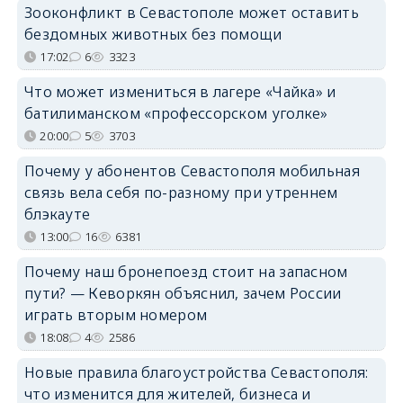
Зооконфликт в Севастополе может оставить
бездомных животных без помощи
17:02
6
3323
Что может измениться в лагере «Чайка» и
батилиманском «профессорском уголке»
20:00
5
3703
Почему у абонентов Севастополя мобильная
связь вела себя по-разному при утреннем
блэкауте
13:00
16
6381
Почему наш бронепоезд стоит на запасном
пути? — Кеворкян объяснил, зачем России
играть вторым номером
18:08
4
2586
Новые правила благоустройства Севастополя:
что изменится для жителей, бизнеса и