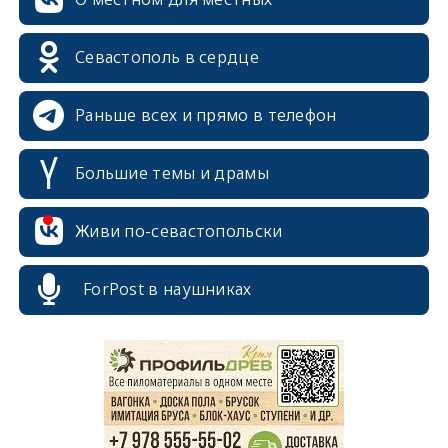
Севастополь в сердце
Раньше всех и прямо в телефон
Большие темы и драмы
Живи по-севастопольски
ForPost в наушниках
erid: 2SDnjcrDNw6