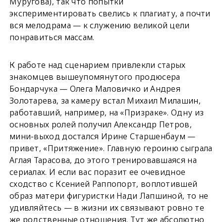
Муругова), так что попытки
экспериментировать свелись к плагиату, а почти
вся мелодрама — к служению великой цели
понравиться массам.
К работе над сценарием привлекли старых
знакомцев вышеупомянутого продюсера
Бондарчука — Олега Маловичко и Андрея
Золотарева, за камеру встал Михаил Милашин,
работавший, например, на «Призраке». Одну из
основных ролей получил Александр Петров,
мини-выход достался Ирине Старшенбаум —
привет, «Притяжение». Главную героиню сыграла
Аглая Тарасова, до этого тренировавшаяся на
сериалах. И если вас поразит ее очевидное
сходство с Ксенией Раппопорт, воплотившей
образ матери фигуристки Нади Лапшиной, то не
удивляйтесь — в жизни их связывают ровно те
же родственные отношения. Тут же абсолютно