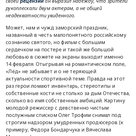
своей
он выразил надежду, что зрители
рецензии
рукоплескали двум актерам, а не общей
неадекватности увиденного.
Может, нам и чужд заморский праздник,
названный в честь малопонятного российскому
сознанию святого, но фильм с большим
сердечком на постере и такой же большой
любовью в сюжете на экраны выходит именно
14 февраля. Отыгрывая на романтическом поле,
«Лёд» не забывает и о не теряющей
актуальности спортивной теме. Правда на этот
раз герои ломают инвентарь, стереотипы и
собственные кости не столько за дым Отечества,
сколько во имя собственных амбиций. Картину
молодой режиссер с девственно чистым
послужным списком Олег Трофим снимал под
строгим надзором умудренных продюсеров (к
примеру, Федора Бондарчука и Вячеслава