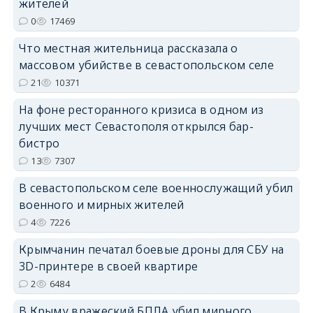
жителей
erid: 2SDnjcrDNw6
0
17469
Что местная жительница рассказала о
массовом убийстве в севастопольском селе
21
10371
erid: 2SDnjdPjgYS
На фоне ресторанного кризиса в одном из
лучших мест Севастополя открылся бар-
бистро
13
7307
В севастопольском селе военнослужащий убил
военного и мирных жителей
erid: 2SDnjdvhGXG
4
7226
Крымчанин печатал боевые дроны для СБУ на
3D-принтере в своей квартире
2
6484
В Крыму вражеский БПЛА убил мирного