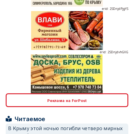
erid: 2SDnjdPjgYS
erid: 2SDnjdvhGXG
erid: 2SDnjcLUypt
Реклама на ForPost
Читаемое
В Крыму этой ночью погибли четверо мирных