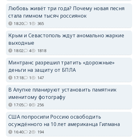
Любовь живёт три года? Почему новая песня
стала гимном тысяч россиянок
18:20
1
365
Крым и Севастополь ждут аномально жаркие
выходные
18:02
4
1818
Минтранс разрешил тратить «дорожные»
деньги на защиту от БПЛА
17:18
1
147
В Алупке планируют установить памятник
именитому фотографу
17:05
0
256
США попросили Россию освободить
осуждённого на 10 лет американца Гилмана
16:40
2
194