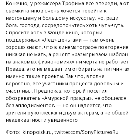
Конечно, у режиссера Трофима все впереди, а от
съемки клипов очень хочется перейти к
настоящему и большому искусству, но, ради
бога, господа, сосредоточьтесь хоть чуть-чуть.
Спросите хоть в Фонде кино, который
поддерживал «Лёд» деньгами — там очень
хорошо знают, что в кинематографе повторение
никакая не мать, а рецепт «разыгрываем шаблон
на знакомых физиономиях» ни черта не работает.
Правда, это не мешает им отбирать на питчингах
именно такие проекты. Так что, вполне
вероятно, все участники процесса довольны и
счастливы. Предпоказ, который посетил
обозреватель «Амурской правды», не обошелся
без аплодисментов — но он надеется, что
зрители рукоплескали двум актерам, а не общей
неадекватности увиденного.
Фото: kinopoisk.ru, twitter.com/SonyPicturesRu