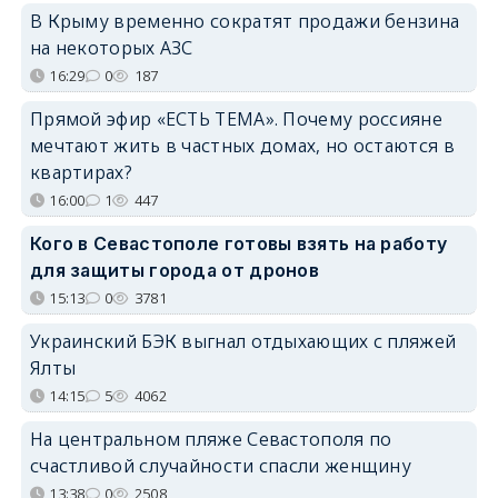
В Крыму временно сократят продажи бензина
на некоторых АЗС
16:29
0
187
Прямой эфир «ЕСТЬ ТЕМА». Почему россияне
мечтают жить в частных домах, но остаются в
квартирах?
16:00
1
447
Кого в Севастополе готовы взять на работу
для защиты города от дронов
15:13
0
3781
Украинский БЭК выгнал отдыхающих с пляжей
Ялты
14:15
5
4062
На центральном пляже Севастополя по
счастливой случайности спасли женщину
13:38
0
2508