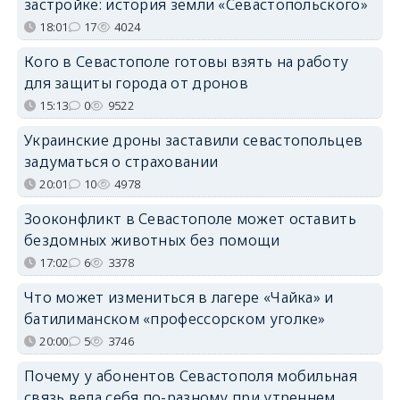
застройке: история земли «Севастопольского»
18:01
17
4024
Кого в Севастополе готовы взять на работу
для защиты города от дронов
15:13
0
9522
Украинские дроны заставили севастопольцев
задуматься о страховании
20:01
10
4978
Зооконфликт в Севастополе может оставить
бездомных животных без помощи
17:02
6
3378
Что может измениться в лагере «Чайка» и
батилиманском «профессорском уголке»
20:00
5
3746
Почему у абонентов Севастополя мобильная
связь вела себя по-разному при утреннем