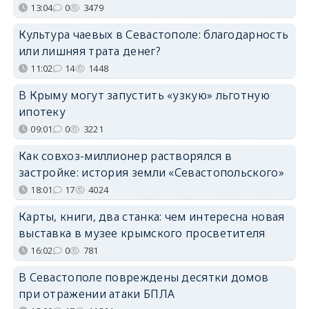
13:04
0
3479
Культура чаевых в Севастополе: благодарность
или лишняя трата денег?
11:02
14
1448
В Крыму могут запустить «узкую» льготную
ипотеку
09:01
0
3221
Как совхоз-миллионер растворялся в
застройке: история земли «Севастопольского»
18:01
17
4024
Карты, книги, два станка: чем интересна новая
выставка в музее крымского просветителя
16:02
0
781
В Севастополе повреждены десятки домов
при отражении атаки БПЛА