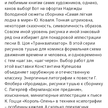
и любимым книгам самих художников, однако,
каков выбор! Вот на офортах Надежды
Володиной сюжеты сборника «Самая лёгкая
лодка в мире» Ю. Коваля. Тонкая штриховка,
некоторая сказочность, символичность образов.
Совсем иной уровень рисунка и иной знаковый
ряд она избирает для покадровой иллюстрации
песни В. Цоя «Транквилизатор». В этой серии
рисунков тушью для комикса формальная схема
движения времени и человека, и одновременно
с тем «шаг за», «шаг через». Выбор работ для
этой выставки Константина Кулешова
объединяет зарубежную и отечественную
классику. Энергичные литографии к повести Г.
Флобера «Иродиада», рисунки тушью к сборнику
С. Лагерлёф «Вермландское предание»,
изысканные, миниатюрные иллюстрации к пьесе
К. Гоцци «Король-Олень» в технике ксилографии
– особенны каждая. А сколько прекрасных