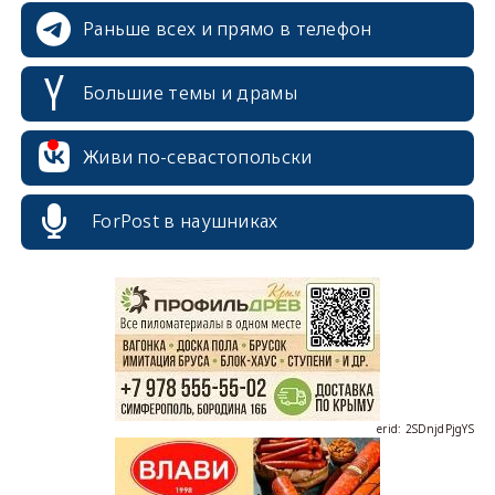
Раньше всех и прямо в телефон
Большие темы и драмы
Живи по-севастопольски
ForPost в наушниках
erid: 2SDnjcrDNw6
erid: 2SDnjdPjgYS