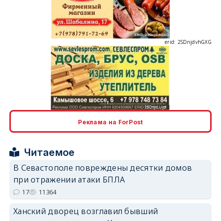
erid: 2SDnjdvhGXG
erid: 2SDnjcLUypt
Реклама на ForPost
Читаемое
В Севастополе повреждены десятки домов
при отражении атаки БПЛА
erid: 2SDnjcrDNw6
17
11364
Ханский дворец возглавил бывший