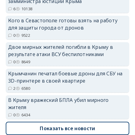
замминистра юстиции Крыма
6
10138
Кого в Севастополе готовы взять на работу
erid: 2SDnjdPjgYS
для защиты города от дронов
0
9522
Двое мирных жителей погибли в Крыму в
результате атаки ВСУ беспилотниками
0
8649
erid: 2SDnjdvhGXG
Крымчанин печатал боевые дроны для СБУ на
3D-принтере в своей квартире
2
6580
В Крыму вражеский БПЛА убил мирного
жителя
0
6434
Показать все новости