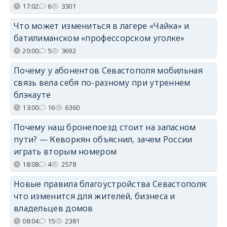
17:02
6
3301
Что может измениться в лагере «Чайка» и
батилиманском «профессорском уголке»
20:00
5
3692
Почему у абонентов Севастополя мобильная
связь вела себя по-разному при утреннем
блэкауте
13:00
16
6360
Почему наш бронепоезд стоит на запасном
пути? — Кеворкян объяснил, зачем России
играть вторым номером
18:08
4
2578
Новые правила благоустройства Севастополя:
что изменится для жителей, бизнеса и
владельцев домов
08:04
15
2381