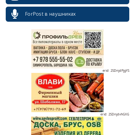
ForPost в наушниках
erid: 2SDnjcrDNw6
erid: 2SDnjdPjgYS
erid: 2SDnjdvhGXG