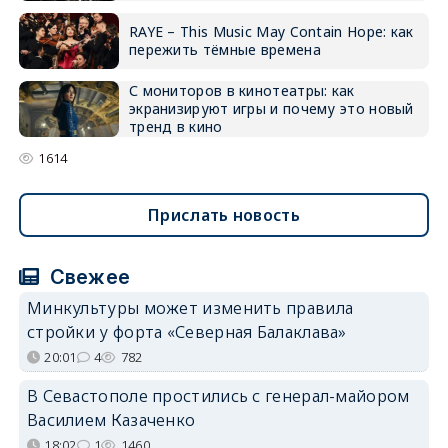
RAYE – This Music May Contain Hope: как
пережить тёмные времена
С мониторов в кинотеатры: как
экранизируют игры и почему это новый
тренд в кино
1614
Прислать новость
Свежее
Минкультуры может изменить правила
стройки у форта «Северная Балаклава»
20:01
4
782
В Севастополе простились с генерал-майором
Василием Казаченко
18:02
1
1460