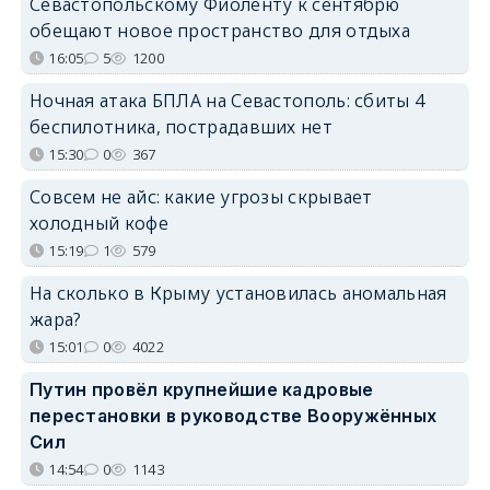
Севастопольскому Фиоленту к сентябрю
обещают новое пространство для отдыха
16:05
5
1200
Ночная атака БПЛА на Севастополь: сбиты 4
беспилотника, пострадавших нет
15:30
0
367
Совсем не айс: какие угрозы скрывает
холодный кофе
15:19
1
579
На сколько в Крыму установилась аномальная
жара?
15:01
0
4022
Путин провёл крупнейшие кадровые
перестановки в руководстве Вооружённых
Сил
14:54
0
1143