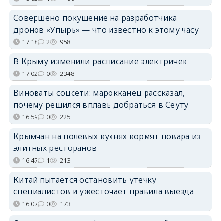
Совершено покушение на разработчика
дронов «Упырь» — что известно к этому часу
17:18
2
958
В Крыму изменили расписание электричек
17:02
0
2348
Виноваты соцсети: марокканец рассказал,
почему решился вплавь добраться в Сеуту
16:59
0
225
Крымчан на полевых кухнях кормят повара из
элитных ресторанов
16:47
1
213
Китай пытается остановить утечку
специалистов и ужесточает правила выезда
16:07
0
173