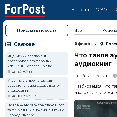
Новости
#СВО
#
Прислать новость
Все
Рецен
›
Свежее
Афиша
Росс
Что такое а
Индийский парламент
потребовал безусловных
аудиокниг
извинений от главы Meta*
22:16
0
56
ForPost — Афиша
Украинские дроны заставили
севастопольцев задуматься о
Разбираемся, что та
страховании
и какие книги можн
20:01
2
1637
Новое — это забытое старое? Что
такое модный биохакинг и как не
навредить себе