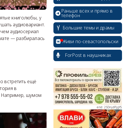
Раньше всех и прямо в
телефон
ятые книголюбы, у
ушать аудиовариант.
Большие темы и драмы
 чем аудиосериал
рмате — разбиралась
Живи по-севастопольски
erid: 2SDnjcrDNw6
ForPost в наушниках
о встретить ещё
тория в
erid: 2SDnjdPjgYS
. Например, шумом