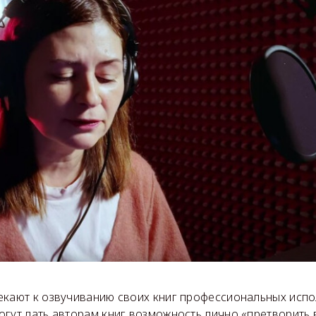
екают к озвучиванию своих книг профессиональных испо
гут дать авторам книг возможность лично «претворить 