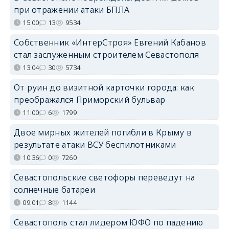
при отражении атаки БПЛА
15:00
13
9534
Собственник «ИнтерСтроя» Евгений Кабанов
стал заслуженным строителем Севастополя
13:04
30
5734
От руин до визитной карточки города: как
преображался Приморский бульвар
11:00
6
1799
Двое мирных жителей погибли в Крыму в
результате атаки ВСУ беспилотниками
10:36
0
7260
Севастопольские светофоры переведут на
солнечные батареи
09:01
8
1144
Севастополь стал лидером ЮФО по падению