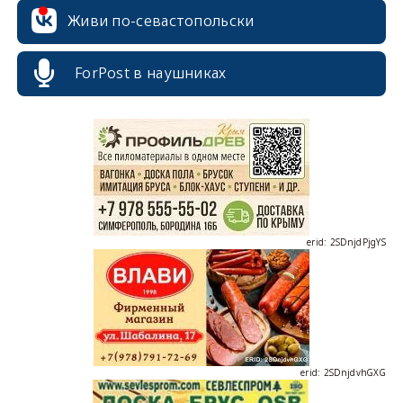
Живи по-севастопольски
ForPost в наушниках
erid: 2SDnjcrDNw6
erid: 2SDnjdPjgYS
erid: 2SDnjdvhGXG