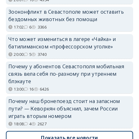
Зооконфликт в Севастополе может оставить
бездомных животных без помощи
17:02
6
3366
Что может измениться в лагере «Чайка» и
батилиманском «профессорском уголке»
20:00
5
3740
Почему у абонентов Севастополя мобильная
связь вела себя по-разному при утреннем
блэкауте
13:00
16
6426
Почему наш бронепоезд стоит на запасном
пути? — Кеворкян объяснил, зачем России
играть вторым номером
18:08
4
2627
Показать все новости