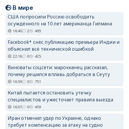
В мире
США попросили Россию освободить
осуждённого на 10 лет американца Гилмана
16:40
2
495
Facebook* снёс публикацию премьера Индии и
объяснил всё технической ошибкой
22:16
0
425
Виноваты соцсети: марокканец рассказал,
почему решился вплавь добраться в Сеуту
16:59
0
751
Китай пытается остановить утечку
специалистов и ужесточает правила выезда
16:07
0
459
Иран отменил удар по Украине, однако
требует компенсацию за атаку на судно