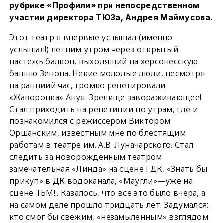
рубрике «Профили» при непосредственном
участии директора ТЮЗа, Андрея Маймусова.
Этот театр я впервые услышал (именно
услышал!) летним утром через открытый
настежь балкон, выходящий на херсонесскую
башню Зенона. Некие молодые люди, несмотря
на ранниий час, громко репетировали
«Жаворонка» Ануя. Зрелище завораживающее!
Стал приходить на репетиции по утрам, где и
познакомился с режиссером Виктором
Оршанским, известным мне по блестящим
работам в театре им. А.В. Луначарского. Стал
следить за новорожденным театром:
замечательная «Линда» на сцене ГДК, «Знать бы
прикуп» в ДК водоканала, «Маугли»—уже на
сцене ТБМ!.. Казалось, что все это было вчера, а
на самом деле прошло тридцать лет. Задумался:
кто смог бы свежим, «незамыленным» взглядом