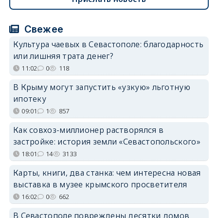
Свежее
Культура чаевых в Севастополе: благодарность
или лишняя трата денег?
11:02
0
118
В Крыму могут запустить «узкую» льготную
ипотеку
09:01
1
857
Как совхоз-миллионер растворялся в
застройке: история земли «Севастопольского»
18:01
14
3133
Карты, книги, два станка: чем интересна новая
выставка в музее крымского просветителя
16:02
0
662
В Севастополе повреждены десятки домов