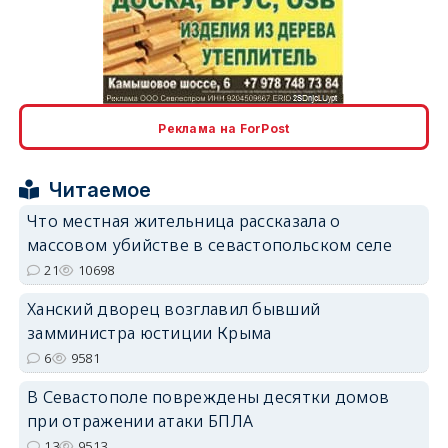
erid: 2SDnjcLUypt
Реклама на ForPost
Читаемое
Что местная жительница рассказала о
массовом убийстве в севастопольском селе
erid: 2SDnjcrDNw6
21
10698
Ханский дворец возглавил бывший
замминистра юстиции Крыма
6
9581
В Севастополе повреждены десятки домов
erid: 2SDnjdPjgYS
при отражении атаки БПЛА
13
9513