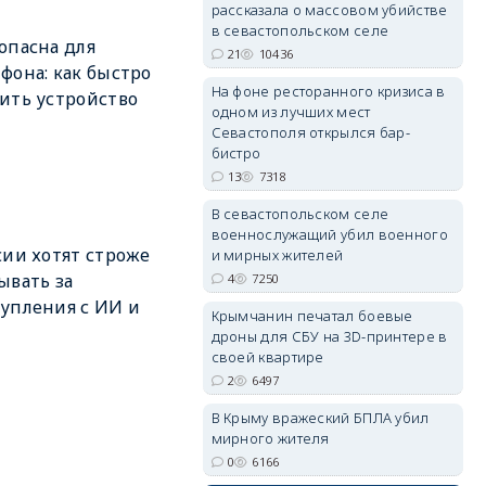
рассказала о массовом убийстве
в севастопольском селе
опасна для
21
10436
фона: как быстро
На фоне ресторанного кризиса в
ить устройство
одном из лучших мест
erid: 2SDnjdvhGXG
Севастополя открылся бар-
бистро
13
7318
В севастопольском селе
военнослужащий убил военного
сии хотят строже
и мирных жителей
ывать за
4
7250
упления с ИИ и
Крымчанин печатал боевые
дроны для СБУ на 3D-принтере в
своей квартире
2
6497
В Крыму вражеский БПЛА убил
мирного жителя
0
6166