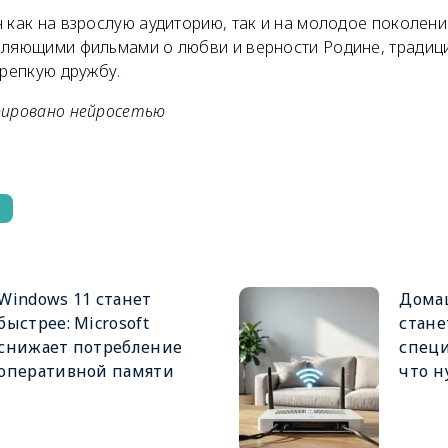
 как на взрослую аудиторию, так и на молодое поколен
вляющими фильмами о любви и верности Родине, традиц
крепкую дружбу.
рировано нейросетью
Windows 11 станет
Дома
быстрее: Microsoft
стане
снижает потребление
специ
оперативной памяти
что н