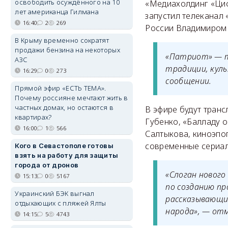
освободить осуждённого на 10
«Медиахолдинг «Циф
лет американца Гилмана
запустил телеканал
16:40
2
269
России Владимиром 
В Крыму временно сократят
продажи бензина на некоторых
«Патриот» — т
АЗС
традиции, куль
16:29
0
273
сообщении.
Прямой эфир «ЕСТЬ ТЕМА».
Почему россияне мечтают жить в
частных домах, но остаются в
В эфире будут тран
квартирах?
Губенко, «Балладу о
16:00
1
566
Салтыкова, киноэпо
современные сериал
Кого в Севастополе готовы
взять на работу для защиты
города от дронов
«Слоган новог
15:13
0
5167
по созданию пр
Украинский БЭК выгнал
рассказывающие
отдыхающих с пляжей Ялты
народа», — отм
14:15
5
4743