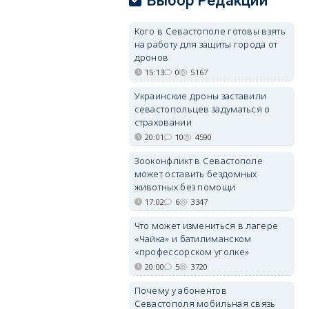
Выбор Редакции
Кого в Севастополе готовы взять
на работу для защиты города от
дронов
15:13
0
5167
Украинские дроны заставили
севастопольцев задуматься о
страховании
20:01
10
4590
Зооконфликт в Севастополе
может оставить бездомных
животных без помощи
17:02
6
3347
Что может измениться в лагере
«Чайка» и батилиманском
«профессорском уголке»
20:00
5
3720
Почему у абонентов
Севастополя мобильная связь