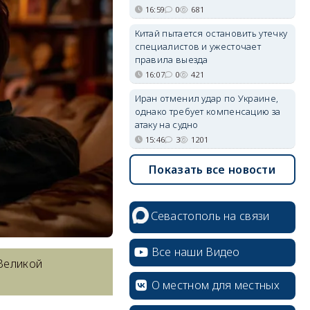
16:59
0
681
Китай пытается остановить утечку
специалистов и ужесточает
правила выезда
16:07
0
421
Иран отменил удар по Украине,
однако требует компенсацию за
атаку на судно
15:46
3
1201
Показать все новости
Севастополь на связи
Все наши Видео
Великой
О местном для местных