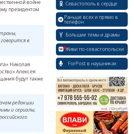
чественной войне
Севастополь в сердце
ному президентом
Раньше всех и прямо в
телефон
страны,
Большие темы и драмы
 говорится в
erid: 2SDnjcrDNw6
Живи по-севастопольски
ForPost в наушниках
нта» Николая
рство» Алексея
щания будут также
erid: 2SDnjdPjgYS
ачам редакции
ьмы и сериалы,
российского
erid: 2SDnjdvhGXG