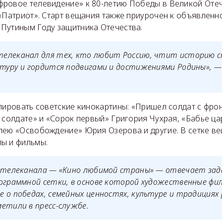
ровое телевидение» к 80-летию Победы в Великой Оте
 «Патриот». Старт вещания также приурочен к объявлен
Путиным Году защитника Отечества.
елеканал для тех, кто любит Россию, чтит историю 
туру и гордится подвигами и достижениями Родины», —
слировать советские кинокартины: «Пришел солдат с фро
 солдате» и «Сорок первый» Григория Чухрая, «Бабье ца
пею «Освобождение» Юрия Озерова и другие. В сетке ве
ы и фильмы.
о телеканала — «Кино любимой страны» — отвечает зад
ограммной сетки, в основе которой художественные фил
 о победах, семейных ценностях, культуре и традициях 
етили в пресс-службе.