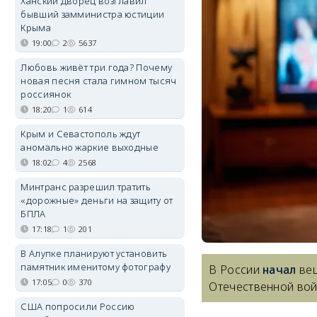
Ханский дворец возглавил
бывший замминистра юстиции
Крыма
19:00
2
5637
Любовь живёт три года? Почему
новая песня стала гимном тысяч
россиянок
18:20
1
614
Крым и Севастополь ждут
аномально жаркие выходные
18:02
4
2568
Минтранс разрешил тратить
«дорожные» деньги на защиту от
БПЛА
17:18
1
201
В Алупке планируют установить
памятник именитому фотографу
В России
начал
ве
17:05
0
370
Отечественной вой
США попросили Россию