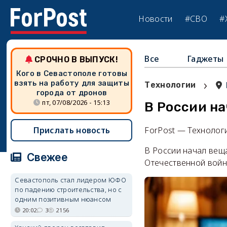
Новости
#СВО
#
Все
Гаджеты
СРОЧНО В ВЫПУСК!
Кого в Севастополе готовы
›
взять на работу для защиты
Технологии
города от дронов
пт, 07/08/2026 - 15:13
В России н
Прислать новость
ForPost — Технолог
В России начал вещ
Свежее
Отечественной войн
Севастополь стал лидером ЮФО
по падению строительства, но с
одним позитивным нюансом
20:02
3
2156