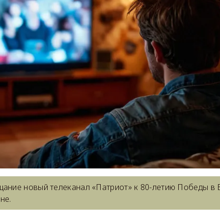
щание новый телеканал «Патриот» к 80-летию Победы в 
не.