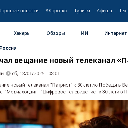
Хорошие новости
#Коротко
Туризм
Афиша
Тех
Хакеры
Обзоры
ИИ
Интернет
Россия
ачал вещание новый телеканал «
ии
сб, 18/01/2025 - 08:01
ание новый телеканал "Патриот" к 80-летию Победы в В
е. "Медиахолдинг "Цифровое телевидение" к 80-летию 