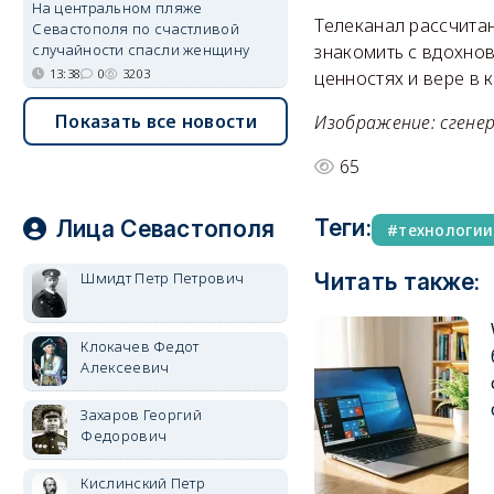
На центральном пляже
Телеканал рассчитан
Севастополя по счастливой
случайности спасли женщину
знакомить с вдохно
13:38
0
3203
ценностях и вере в 
Показать все новости
Изображение: сгене
65
Теги:
Лица Севастополя
технологии
Шмидт Петр Петрович
Читать также:
Клокачев Федот
Алексеевич
Захаров Георгий
Федорович
Кислинский Петр