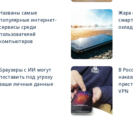
Названы самые
Жара 
популярные интернет-
смарт
сервисы среди
охлад
пользователей
компьютеров
Браузеры с ИИ могут
В Рос
поставить под угрозу
наказ
ваши личные данные
прест
VPN