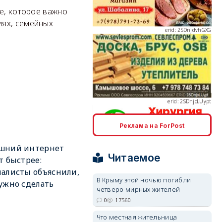
ие, которое важно
иях, семейных
erid: 2SDnjcLUypt
Реклама на ForPost
erid: 2SDnjcrDNw6
шний интернет
Читаемое
т быстрее:
алисты объяснили,
В Крыму этой ночью погибли
ужно сделать
четверо мирных жителей
0
17560
erid: 2SDnjdPjgYS
Что местная жительница