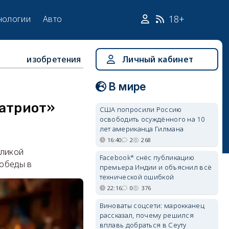
18+
нологии
Авто
изобретения
Личный кабинет
В мире
Патриот»
США попросили Россию
освободить осуждённого на 10
лет американца Гилмана
16:40
2
268
еликой
Facebook* снёс публикацию
Победы в
премьера Индии и объяснил всё
технической ошибкой
22:16
0
376
Виноваты соцсети: марокканец
рассказал, почему решился
вплавь добраться в Сеуту