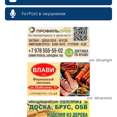
erid: 2SDnjcrDNw6
ForPost в наушниках
erid: 2SDnjdPjgYS
erid: 2SDnjdvhGXG