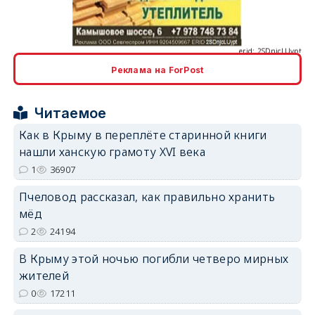
erid: 2SDnjcLUypt
Реклама на ForPost
Читаемое
erid: 2SDnjcrDNw6
Как в Крыму в переплёте старинной книги
нашли ханскую грамоту XVI века
1
36907
Пчеловод рассказал, как правильно хранить
мёд
erid: 2SDnjdPjgYS
2
24194
В Крыму этой ночью погибли четверо мирных
жителей
0
17211