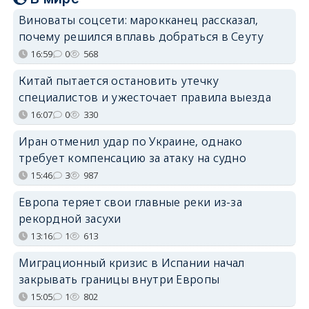
Виноваты соцсети: марокканец рассказал,
почему решился вплавь добраться в Сеуту
16:59
0
568
Китай пытается остановить утечку
специалистов и ужесточает правила выезда
16:07
0
330
Иран отменил удар по Украине, однако
требует компенсацию за атаку на судно
15:46
3
987
Европа теряет свои главные реки из-за
рекордной засухи
13:16
1
613
Миграционный кризис в Испании начал
закрывать границы внутри Европы
15:05
1
802