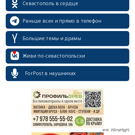
Севастополь в сердце
Раньше всех и прямо в телефон
Большие темы и драмы
Живи по-севастопольски
ForPost в наушниках
erid: 2SDnjcrDNw6
erid: 2SDnjdPjgYS