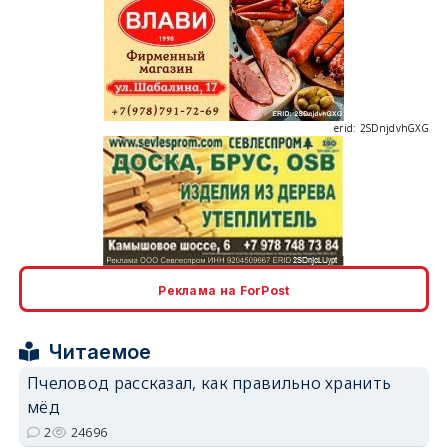
erid: 2SDnjdvhGXG
erid: 2SDnjcLUypt
Реклама на ForPost
Читаемое
Пчеловод рассказал, как правильно хранить
мёд
erid: 2SDnjcrDNw6
2
24696