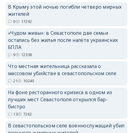
В Крыму этой ночью погибли четверо мирных
жителей
0
17292
«Чудом живы»: в Севастополе две семьи
erid: 2SDnjdPjgYS
остались без жилья после налёта украинских
БПЛА
9
12338
Что местная жительница рассказала о
массовом убийстве в севастопольском селе
erid: 2SDnjdvhGXG
21
10240
На фоне ресторанного кризиса в одном из
лучших мест Севастополя открылся бар-
бистро
13
7262
В севастопольском селе военнослужащий убил
военного и мирных жителей