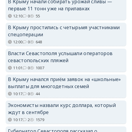
В Крыму начали собирать урожай сливы —
первые 11 тонн уже на прилавках
12:10
0
55
В Крыму простились с четырьмя участниками
спецоперации
12:00
0
648
Власти Севастополя услышали операторов
севастопольских пляжей
11:01
0
1007
В Крыму начался приём заявок на «школьные»
выплаты для многодетных семей
10:17
0
44
Экономисты назвали курс доллара, который
ждут в сентябре
10:17
2
1579
Губернатор Севастополя рассказал о