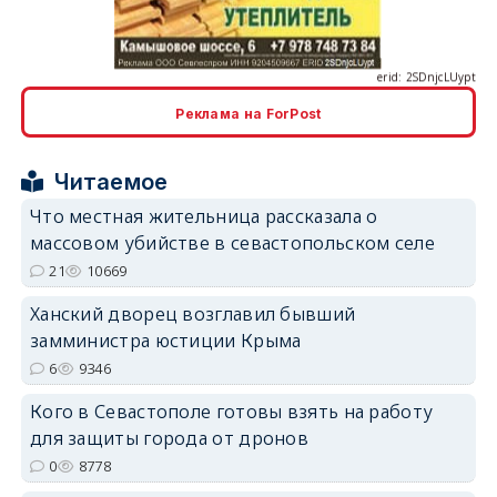
erid: 2SDnjcLUypt
Реклама на ForPost
erid: 2SDnjcrDNw6
Читаемое
Что местная жительница рассказала о
массовом убийстве в севастопольском селе
21
10669
Ханский дворец возглавил бывший
erid: 2SDnjdPjgYS
замминистра юстиции Крыма
6
9346
Кого в Севастополе готовы взять на работу
для защиты города от дронов
0
8778
erid: 2SDnjdvhGXG