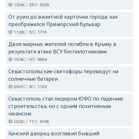
13:04
29
5269
От руин до визитной карточки города: как
преображался Приморский бульвар
11:00
5
1716
Двое мирных жителей погибли в Крыму в
результате атаки ВСУ беспилотниками
10:36
0
6604
Севастопольские светофоры переведут на
солнечные батареи
09:01
8
1103
Севастополь стал лидером ЮФО по падению
строительства, но с одним позитивным
нюансом
20:02
11
4106
Ханский дворец возглавил бывший