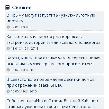
Свежее
В Крыму могут запустить «узкую» льготную
ипотеку
09:01
0
31
Как совхоз-миллионер растворялся в
застройке: история земли «Севастопольского»
18:01
10
2711
Карты, книги, два станка: чем интересна новая
выставка в музее крымского просветителя
16:02
0
587
В Севастополе повреждены десятки домов
при отражении атаки БПЛА
15:00
9
8615
Собственник «ИнтерСтроя» Евгений Кабанов
стал заслуженным строителем Севастополя