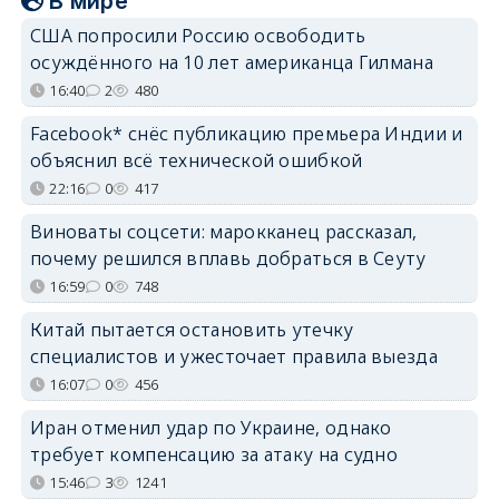
В мире
США попросили Россию освободить
осуждённого на 10 лет американца Гилмана
16:40
2
480
Facebook* снёс публикацию премьера Индии и
объяснил всё технической ошибкой
22:16
0
417
Виноваты соцсети: марокканец рассказал,
почему решился вплавь добраться в Сеуту
16:59
0
748
Китай пытается остановить утечку
специалистов и ужесточает правила выезда
16:07
0
456
Иран отменил удар по Украине, однако
требует компенсацию за атаку на судно
15:46
3
1241