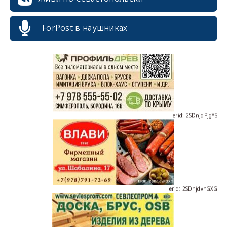
erid: 2SDnjcrDNw6
ForPost в наушниках
erid: 2SDnjdPjgYS
erid: 2SDnjdvhGXG