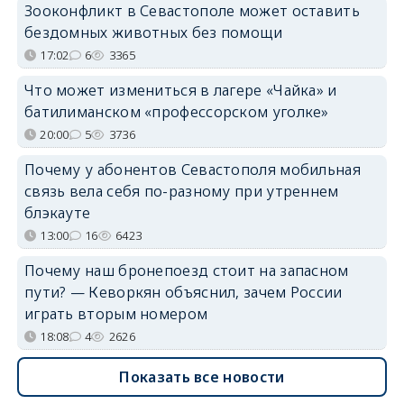
Зооконфликт в Севастополе может оставить
бездомных животных без помощи
17:02
6
3365
Что может измениться в лагере «Чайка» и
батилиманском «профессорском уголке»
20:00
5
3736
Почему у абонентов Севастополя мобильная
связь вела себя по-разному при утреннем
блэкауте
13:00
16
6423
Почему наш бронепоезд стоит на запасном
пути? — Кеворкян объяснил, зачем России
играть вторым номером
18:08
4
2626
Показать все новости