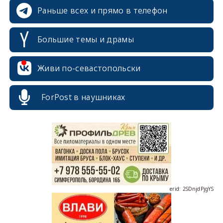
Раньше всех и прямо в телефон
Большие темы и драмы
Живи по-севастопольски
erid: 2SDnjcrDNw6
ForPost в наушниках
erid: 2SDnjdPjgYS