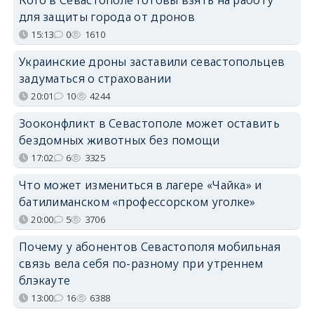
Кого в Севастополе готовы взять на работу
для защиты города от дронов
15:13
0
1610
Украинские дроны заставили севастопольцев
задуматься о страховании
20:01
10
4244
Зооконфликт в Севастополе может оставить
бездомных животных без помощи
17:02
6
3325
Что может измениться в лагере «Чайка» и
батилиманском «профессорском уголке»
20:00
5
3706
Почему у абонентов Севастополя мобильная
связь вела себя по-разному при утреннем
блэкауте
13:00
16
6388