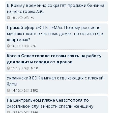
В Крыму временно сократят продажи бензина
на некоторых АЗС
16:29
0
59
Прямой эфир «ЕСТЬ ТЕМА». Почему россияне
мечтают жить в частных домах, но остаются в
квартирах?
16:00
0
226
Кого в Севастополе готовы взять на работу
для защиты города от дронов
15:13
0
1610
Украинский БЭК выгнал отдыхающих с пляжей
Ялты
14:15
2
2192
На центральном пляже Севастополя по
счастливой случайности спасли женщину
13:38
0
1349