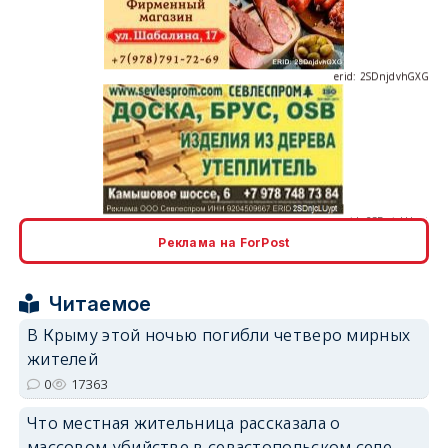
erid: 2SDnjdvhGXG
erid: 2SDnjcLUypt
Реклама на ForPost
Читаемое
erid: 2SDnjcrDNw6
В Крыму этой ночью погибли четверо мирных
жителей
0
17363
Что местная жительница рассказала о
массовом убийстве в севастопольском селе