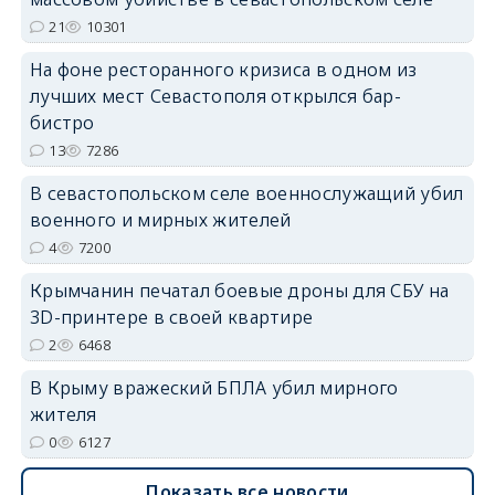
erid: 2SDnjdPjgYS
21
10301
На фоне ресторанного кризиса в одном из
лучших мест Севастополя открылся бар-
бистро
13
7286
erid: 2SDnjdvhGXG
В севастопольском селе военнослужащий убил
военного и мирных жителей
4
7200
Крымчанин печатал боевые дроны для СБУ на
3D-принтере в своей квартире
2
6468
В Крыму вражеский БПЛА убил мирного
жителя
0
6127
Показать все новости