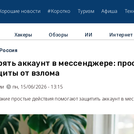
Хорошие новости
#Коротко
Туризм
Афиша
Тех
Хакеры
Обзоры
ИИ
Интернет
Россия
рять аккаунт в мессенджере: пр
щиты от взлома
ии
пн, 15/06/2026 - 13:15
акие простые действия помогают защитить аккаунт в ме