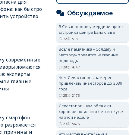
опасна для
фона: как быстро
Обсуждаемое
ить устройство
В Севастополе утвердили проект
застройки центра Балаклавы
32
5131
Возле памятника «Солдату и
Матросу» появятся каскадные
му современные
водопады
изоры ломаются
28
4047
е: эксперты
Чем Севастополь намерен
ыли главные
привлекать инвесторов до 2039
ины
года
25
2173
Севастопольцам обещают
хорошие новости о бензине уже
му смартфон
на этой неделе
23
5675
о разряжается
ю: причины и
Что местная жительница