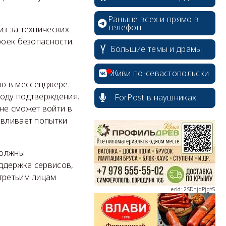
Раньше всех и прямо в
телефон
из-за технических
роек безопасности.
Большие темы и драмы
Живи по-севастопольски
ю в мессенджере.
коду подтверждения.
ForPost в наушниках
не сможет войти в
erid: 2SDnjcrDNw6
авливает попытки
должны
ддержка сервисов,
третьим лицам
erid: 2SDnjdPjgYS