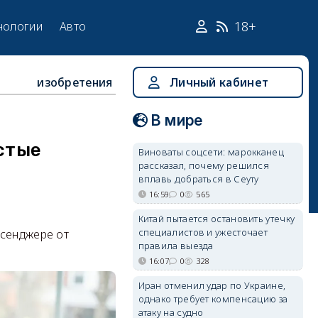
18+
нологии
Авто
изобретения
Личный кабинет
В мире
остые
Виноваты соцсети: марокканец
рассказал, почему решился
вплавь добраться в Сеуту
16:59
0
565
Китай пытается остановить утечку
специалистов и ужесточает
ссенджере от
правила выезда
16:07
0
328
Иран отменил удар по Украине,
однако требует компенсацию за
атаку на судно