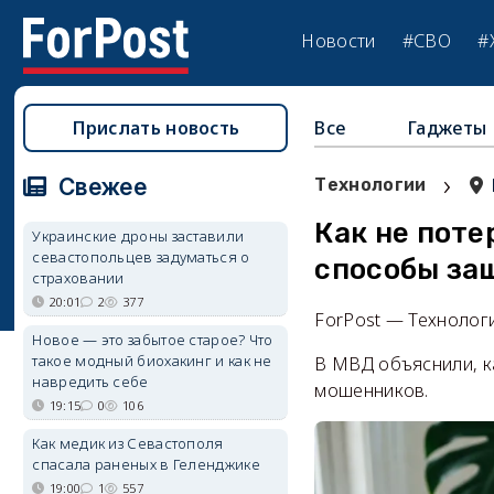
Новости
#СВО
#
Прислать новость
Все
Гаджеты
›
Свежее
Технологии
Как не поте
Украинские дроны заставили
севастопольцев задуматься о
способы за
страховании
20:01
2
377
ForPost — Технолог
Новое — это забытое старое? Что
такое модный биохакинг и как не
В МВД объяснили, к
навредить себе
мошенников.
19:15
0
106
Как медик из Севастополя
спасала раненых в Геленджике
19:00
1
557