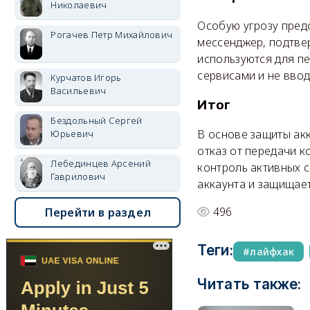
Николаевич
Особую угрозу пред
Рогачев Петр Михайлович
мессенджер, подтвер
используются для п
сервисами и не вво
Курчатов Игорь
Васильевич
Итог
Бездольный Сергей
В основе защиты ак
Юрьевич
отказ от передачи 
Лебединцев Арсений
контроль активных 
Гаврилович
аккаунта и защищае
496
Перейти в раздел
Теги:
лайфхак
Читать также: