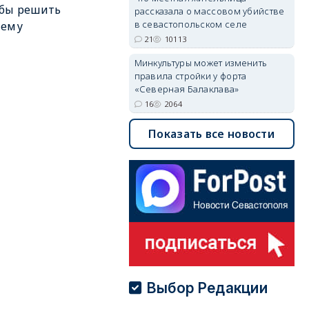
обы решить
рассказала о массовом убийстве
в севастопольском селе
лему
21
10113
Минкультуры может изменить
правила стройки у форта
«Северная Балаклава»
16
2064
Показать все новости
Выбор Редакции