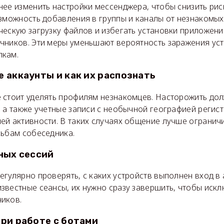
ее изменить настройки мессенджера, чтобы снизить риск
озможность добавления в группы и каналы от незнакомых
ескую загрузку файлов и избегать установки приложени
чников. Эти меры уменьшают вероятность заражения уст
лкам.
 аккаунты и как их распознать
 стоит уделять профилям незнакомцев. Насторожить до
 а также учетные записи с необычной географией регис
й активности. В таких случаях общение лучше ограничи
сьбам собеседника.
ных сессий
гулярно проверять, с каких устройств выполнен вход в 
звестные сеансы, их нужно сразу завершить, чтобы иск
иков.
ри работе с ботами