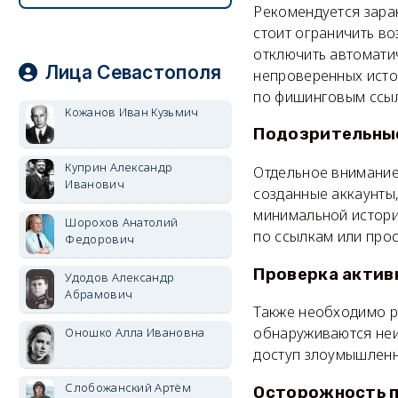
Рекомендуется заран
стоит ограничить в
отключить автоматич
Лица Севастополя
непроверенных исто
по фишинговым ссы
Кожанов Иван Кузьмич
Подозрительные
Куприн Александр
Отдельное внимание
Иванович
созданные аккаунты,
минимальной историе
Шорохов Анатолий
по ссылкам или про
Федорович
Проверка актив
Удодов Александр
Абрамович
Также необходимо ре
обнаруживаются неи
Оношко Алла Ивановна
доступ злоумышленн
Слобожанский Артём
Осторожность п