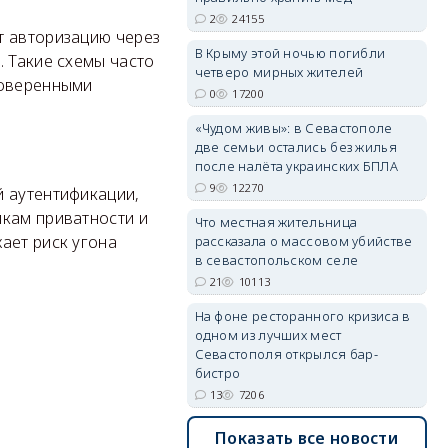
2
24155
т авторизацию через
В Крыму этой ночью погибли
. Такие схемы часто
erid: 2SDnjdPjgYS
четверо мирных жителей
роверенными
0
17200
«Чудом живы»: в Севастополе
две семьи остались без жилья
после налёта украинских БПЛА
9
12270
й аутентификации,
erid: 2SDnjdvhGXG
йкам приватности и
Что местная жительница
ает риск угона
рассказала о массовом убийстве
в севастопольском селе
21
10113
На фоне ресторанного кризиса в
одном из лучших мест
Севастополя открылся бар-
бистро
13
7206
Показать все новости