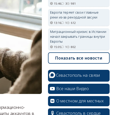
15:46
3
981
Европа теряет свои главные
реки из-за рекордной засухи
13:16
1
612
Миграционный кризис в Испании
начал закрывать границы внутри
Европы
15:05
1
802
Показать все новости
Севастополь на связи
Все наши Видео
О местном для местных
ормационно-
Севастополь в сердце
щиты аккаунтов в