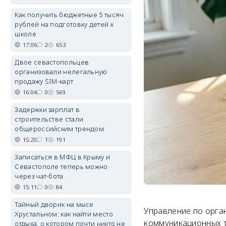
Как получить бюджетные 5 тысяч
рублей на подготовку детей к
школе
17:06
2
653
Двое севастопольцев
организовали нелегальную
продажу SIM-карт
16:04
0
569
Задержки зарплат в
строительстве стали
общероссийским трендом
15:20
1
191
Записаться в МФЦ в Крыму и
Севастополе теперь можно
через чат-бота
15:11
0
84
Тайный дворик на мысе
Управление по орга
Хрустальном: как найти место
коммуникационных 
отдыха, о котором почти никто не