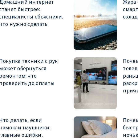
Домашний интернет
Жара 
станет быстрее:
смарт
специалисты объяснили,
охлад
что нужно сделать
Покупка техники с рук
Поче
может обернуться
телев
ремонтом: что
раньш
проверить до оплаты
раскр
прич
Что делать, если
Поче
намокли наушники:
быстр
главные ошибки,
ночь