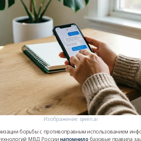
Изображение: qwen.ai
низации борьбы с противоправным использованием инф
технологий МВД России
напомнило
базовые правила за