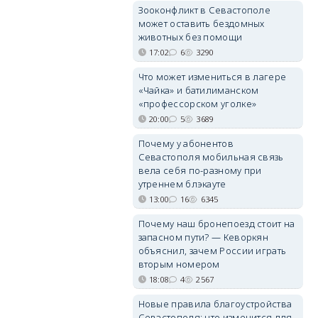
Зооконфликт в Севастополе
может оставить бездомных
животных без помощи
17:02
6
3290
Что может измениться в лагере
«Чайка» и батилиманском
«профессорском уголке»
20:00
5
3689
Почему у абонентов
Севастополя мобильная связь
вела себя по-разному при
утреннем блэкауте
13:00
16
6345
Почему наш бронепоезд стоит на
запасном пути? — Кеворкян
объяснил, зачем России играть
вторым номером
18:08
4
2567
Новые правила благоустройства
Севастополя: что изменится для