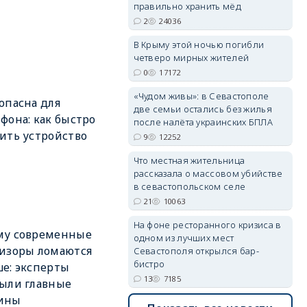
правильно хранить мёд
2
24036
В Крыму этой ночью погибли
четверо мирных жителей
0
17172
erid: 2SDnjdvhGXG
«Чудом живы»: в Севастополе
опасна для
две семьи остались без жилья
фона: как быстро
после налёта украинских БПЛА
ить устройство
9
12252
Что местная жительница
рассказала о массовом убийстве
в севастопольском селе
21
10063
На фоне ресторанного кризиса в
му современные
одном из лучших мест
изоры ломаются
Севастополя открылся бар-
бистро
е: эксперты
13
7185
ыли главные
ины