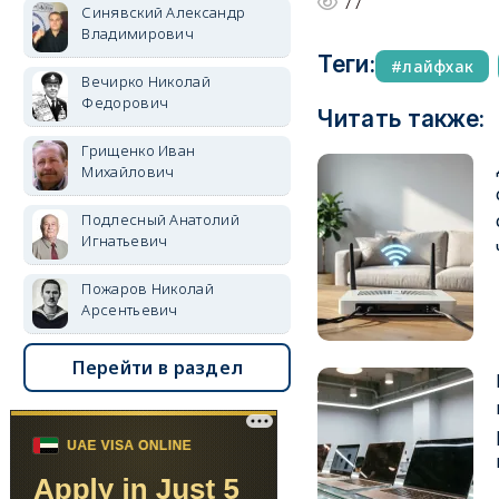
77
Синявский Александр
Владимирович
Теги:
лайфхак
Вечирко Николай
Федорович
Читать также:
Грищенко Иван
Михайлович
Подлесный Анатолий
Игнатьевич
Пожаров Николай
Арсентьевич
Перейти в раздел