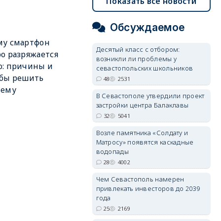
Показать все новости
Обсуждаемое
му смартфон
Десятый класс с отбором:
о разряжается
возникли ли проблемы у
ю: причины и
севастопольских школьников
обы решить
48
2531
лему
В Севастополе утвердили проект
застройки центра Балаклавы
32
5041
Возле памятника «Солдату и
Матросу» появятся каскадные
водопады
28
4002
Чем Севастополь намерен
привлекать инвесторов до 2039
года
25
2169