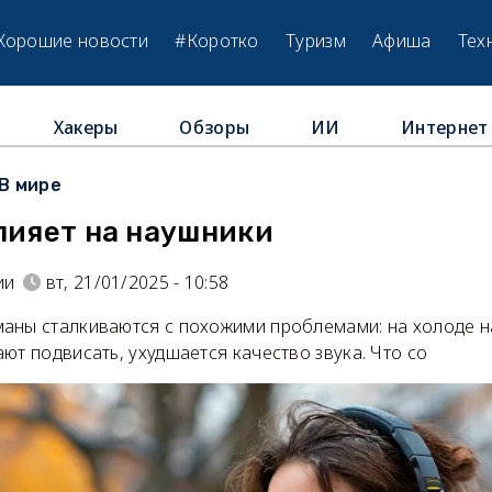
Хорошие новости
#Коротко
Туризм
Афиша
Тех
Хакеры
Обзоры
ИИ
Интернет
В мире
лияет на наушники
ии
вт, 21/01/2025 - 10:58
аны сталкиваются с похожими проблемами: на холоде 
ют подвисать, ухудшается качество звука. Что со