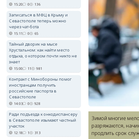
15:20
0
136
Записаться в МФЦ в Крыму и
Севастополе теперь можно
через чат-бота
15:11
0
65
Тайный дворик на мысе
Хрустальном: как найти место
отдыха, о котором почти никто не
знает
15:00
11
981
Контракт с Минобороны помог
иностранцам получить
российские паспорта в
Севастополе
14:03
0
928
Ради подъезда к онкодиспансеру
Зимой многие мело
в Севастополе изымают частный
разряжаются, начин
участок
продлить срок слу
12:18
1
313