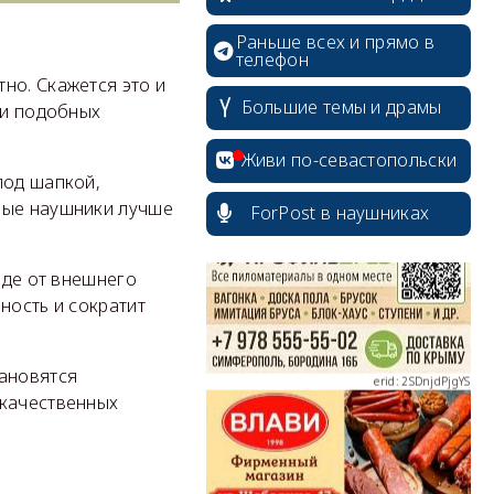
Раньше всех и прямо в
телефон
но. Скажется это и
Большие темы и драмы
ии подобных
erid: 2SDnjcrDNw6
Живи по-севастопольски
под шапкой,
ные наушники лучше
ForPost в наушниках
оде от внешнего
ность и сократит
erid: 2SDnjdPjgYS
тановятся
 качественных
erid: 2SDnjdvhGXG