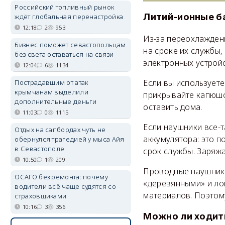
Российский топливный рынок
Литий-ионные б
ждёт глобальная перенастройка
12:18
2
953
Из-за переохлаждени
Бизнес поможет севастопольцам
на сроке их службы,
без света оставаться на связи
электронных устройс
12:04
6
1134
Если вы использует
Пострадавшим от атак
крымчанам выделили
прикрывайте капюшо
дополнительные деньги
оставить дома.
11:03
0
1115
Если наушники все-т
Отдых на сапбордах чуть не
аккумулятора: это п
обернулся трагедией у мыса Айя
в Севастополе
срок службы. Заряжа
10:50
1
209
Проводные наушники
ОСАГО без ремонта: почему
«деревянными» и ло
водители всё чаще судятся со
материалов. Поэтом
страховщиками
10:16
3
356
Можно ли ходить