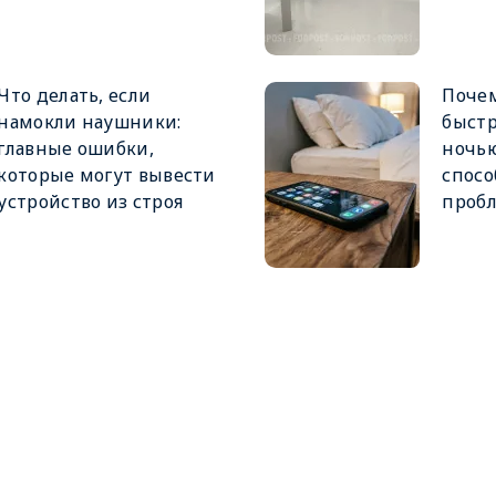
Что делать, если
Поче
намокли наушники:
быстр
главные ошибки,
ночь
которые могут вывести
спос
устройство из строя
проб