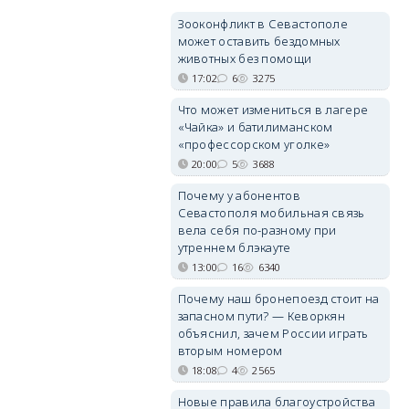
Зооконфликт в Севастополе
может оставить бездомных
животных без помощи
17:02
6
3275
Что может измениться в лагере
«Чайка» и батилиманском
«профессорском уголке»
20:00
5
3688
Почему у абонентов
Севастополя мобильная связь
вела себя по-разному при
утреннем блэкауте
13:00
16
6340
Почему наш бронепоезд стоит на
запасном пути? — Кеворкян
объяснил, зачем России играть
вторым номером
18:08
4
2565
Новые правила благоустройства