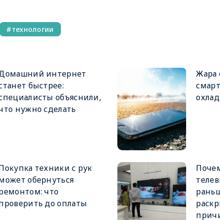
технологии
Домашний интернет
Жара 
станет быстрее:
смарт
специалисты объяснили,
охлад
что нужно сделать
Покупка техники с рук
Поче
может обернуться
телев
ремонтом: что
раньш
проверить до оплаты
раскр
прич