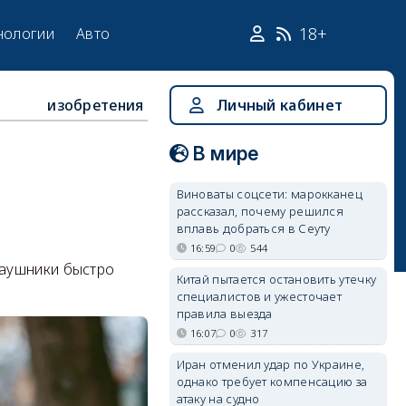
18+
нологии
Авто
изобретения
Личный кабинет
В мире
Виноваты соцсети: марокканец
рассказал, почему решился
вплавь добраться в Сеуту
16:59
0
544
наушники быстро
Китай пытается остановить утечку
специалистов и ужесточает
правила выезда
16:07
0
317
Иран отменил удар по Украине,
однако требует компенсацию за
атаку на судно