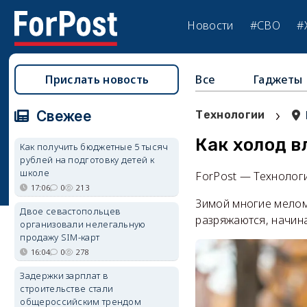
Новости
#СВО
#
Прислать новость
Все
Гаджеты
›
Свежее
Технологии
Как холод в
Как получить бюджетные 5 тысяч
рублей на подготовку детей к
школе
ForPost — Технолог
17:06
0
213
Зимой многие мелом
Двое севастопольцев
разряжаются, начина
организовали нелегальную
продажу SIM-карт
16:04
0
278
Задержки зарплат в
строительстве стали
общероссийским трендом