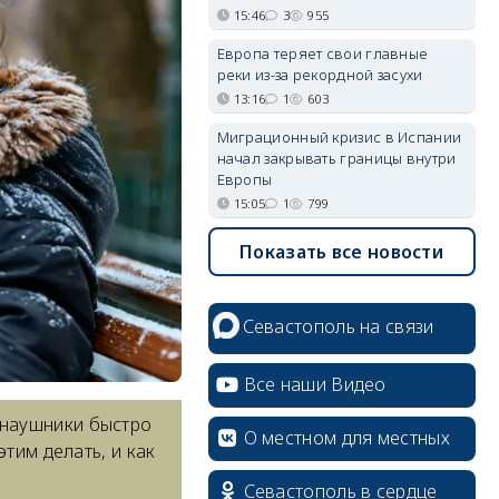
15:46
3
955
Европа теряет свои главные
реки из-за рекордной засухи
13:16
1
603
Миграционный кризис в Испании
начал закрывать границы внутри
Европы
15:05
1
799
Показать все новости
Севастополь на связи
Все наши Видео
 наушники быстро
О местном для местных
тим делать, и как
Севастополь в сердце