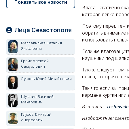
Показать все новости
Влага негативно ска
которая легко повре
Поэтому перед тем к
Лица Севастополя
обратить внимание н
использовать нельзя
Массальская Наталья
Яковлевна
Если же влагозащит
наушники под шапко
Грейг Алексей
Самуилович
Также следует помни
влага, которая с не
Лужков Юрий Михайлович
Так что если вы при
кармане куртки или 
Шукшин Василий
Макарович
Источник:
techinside
Глухов Дмитрий
Изображение: сгене
Андреевич