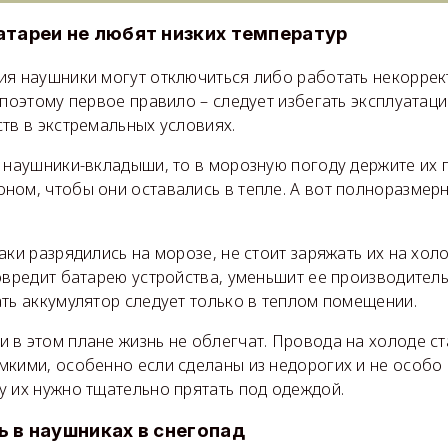
атареи не любят низких температур
я наушники могут отключиться либо работать некоррект
 поэтому первое правило – следует избегать эксплуатац
тв в экстремальных условиях.
е наушники-вкладыши, то в морозную погоду держите их 
ном, чтобы они оставались в тепле. А вот полноразмер
аки разрядились на морозе, не стоит заряжать их на хол
овредит батарею устройства, уменьшит ее производитель
ть аккумулятор следует только в теплом помещении.
 в этом плане жизнь не облегчат. Провода на холоде с
мкими, особенно если сделаны из недорогих и не особо
у их нужно тщательно прятать под одеждой.
 в наушниках в снегопад