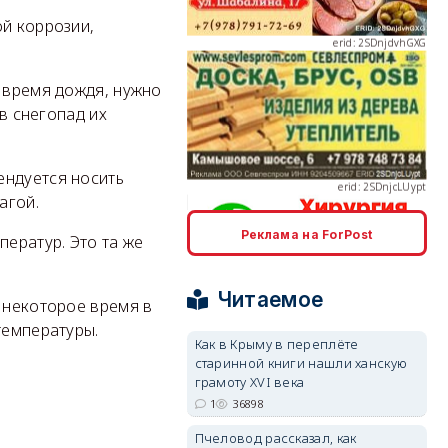
ой коррозии,
о время дождя, нужно
 в снегопад их
erid: 2SDnjcLUypt
ендуется носить
агой.
Реклама на ForPost
ператур. Это та же
erid: 2SDnjcrDNw6
Читаемое
 некоторое время в
температуры.
Как в Крыму в переплёте
старинной книги нашли ханскую
грамоту XVI века
1
36898
erid: 2SDnjdPjgYS
Пчеловод рассказал, как