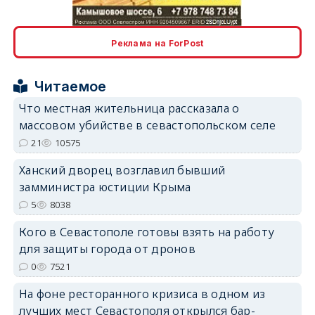
Реклама на ForPost
Читаемое
erid: 2SDnjcrDNw6
Что местная жительница рассказала о
массовом убийстве в севастопольском селе
21
10575
Ханский дворец возглавил бывший
замминистра юстиции Крыма
erid: 2SDnjdPjgYS
5
8038
Кого в Севастополе готовы взять на работу
для защиты города от дронов
0
7521
На фоне ресторанного кризиса в одном из
erid: 2SDnjdvhGXG
лучших мест Севастополя открылся бар-