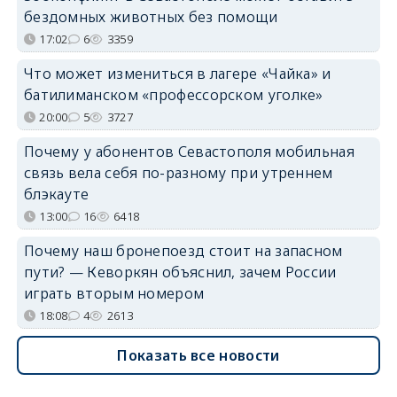
бездомных животных без помощи
17:02
6
3359
Что может измениться в лагере «Чайка» и
батилиманском «профессорском уголке»
20:00
5
3727
Почему у абонентов Севастополя мобильная
связь вела себя по-разному при утреннем
блэкауте
13:00
16
6418
Почему наш бронепоезд стоит на запасном
пути? — Кеворкян объяснил, зачем России
играть вторым номером
18:08
4
2613
Показать все новости