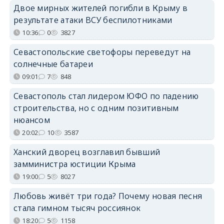
Двое мирных жителей погибли в Крыму в
результате атаки ВСУ беспилотниками
10:36
0
3827
Севастопольские светофоры переведут на
солнечные батареи
09:01
7
848
Севастополь стал лидером ЮФО по падению
строительства, но с одним позитивным
нюансом
20:02
10
3587
Ханский дворец возглавил бывший
замминистра юстиции Крыма
19:00
5
8027
Любовь живёт три года? Почему новая песня
стала гимном тысяч россиянок
18:20
5
1158