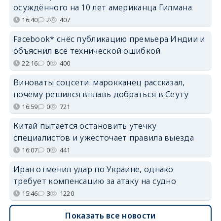
осуждённого на 10 лет американца Гилмана
16:40
2
407
Facebook* снёс публикацию премьера Индии и
объяснил всё технической ошибкой
22:16
0
400
Виноваты соцсети: марокканец рассказал,
почему решился вплавь добраться в Сеуту
16:59
0
721
Китай пытается остановить утечку
специалистов и ужесточает правила выезда
16:07
0
441
Иран отменил удар по Украине, однако
требует компенсацию за атаку на судно
15:46
3
1220
Показать все новости