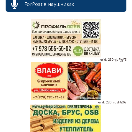
ForPost в наушниках
erid: 2SDnjcrDNw6
erid: 2SDnjdPjgYS
erid: 2SDnjdvhGXG
erid: 2SDnjcLUypt