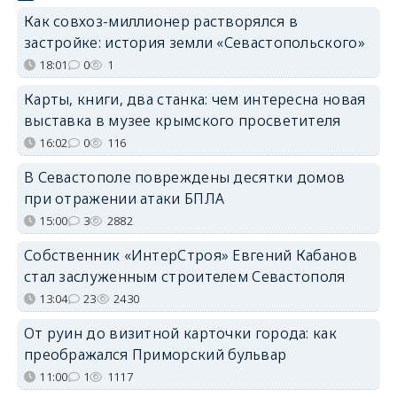
Как совхоз-миллионер растворялся в
застройке: история земли «Севастопольского»
18:01
0
1
Карты, книги, два станка: чем интересна новая
выставка в музее крымского просветителя
16:02
0
116
В Севастополе повреждены десятки домов
при отражении атаки БПЛА
15:00
3
2882
Собственник «ИнтерСтроя» Евгений Кабанов
стал заслуженным строителем Севастополя
13:04
23
2430
От руин до визитной карточки города: как
преображался Приморский бульвар
11:00
1
1117