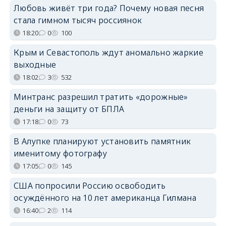
Любовь живёт три года? Почему новая песня
стала гимном тысяч россиянок
18:20
0
100
Крым и Севастополь ждут аномально жаркие
выходные
18:02
3
532
Минтранс разрешил тратить «дорожные»
деньги на защиту от БПЛА
17:18
0
73
В Алупке планируют установить памятник
именитому фотографу
17:05
0
145
США попросили Россию освободить
осуждённого на 10 лет американца Гилмана
16:40
2
114