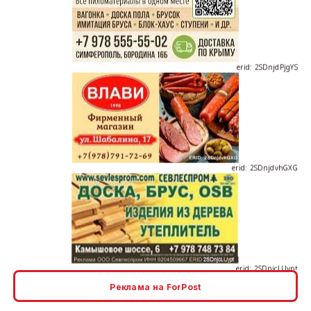
erid: 2SDnjdPjgYS
erid: 2SDnjdvhGXG
erid: 2SDnjcLUypt
Реклама на ForPost