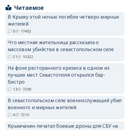
erid: 2SDnjcrDNw6
Читаемое
В Крыму этой ночью погибли четверо мирных
жителей
0
17402
Что местная жительница рассказала о
erid: 2SDnjdPjgYS
массовом убийстве в севастопольском селе
21
10322
На фоне ресторанного кризиса в одном из
лучших мест Севастополя открылся бар-
бистро
erid: 2SDnjdvhGXG
13
7290
В севастопольском селе военнослужащий убил
военного и мирных жителей
4
7210
Крымчанин печатал боевые дроны для СБУ на