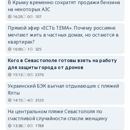
В Крыму временно сократят продажи бензина
на некоторых АЗС
16:29
0
107
Прямой эфир «ЕСТЬ ТЕМА». Почему россияне
мечтают жить в частных домах, но остаются в
квартирах?
16:00
1
325
Кого в Севастополе готовы взять на работу
для защиты города от дронов
15:13
0
2376
Украинский БЭК выгнал отдыхающих с пляжей
Ялты
14:15
4
3120
На центральном пляже Севастополя по
счастливой случайности спасли женщину
13:38
0
1788