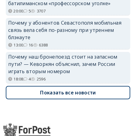
батилиманском «профессорском уголке»
20:00
5
3707
Почему у абонентов Севастополя мобильная
связь вела себя по-разному при утреннем
блэкауте
13:00
16
6388
Почему наш бронепоезд стоит на запасном
пути? — Кеворкян объяснил, зачем России
играть вторым номером
18:08
4
2596
Показать все новости