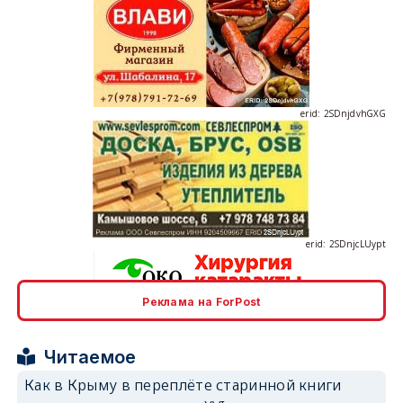
erid: 2SDnjdvhGXG
erid: 2SDnjcLUypt
Реклама на ForPost
erid: 2SDnjcrDNw6
Читаемое
Как в Крыму в переплёте старинной книги