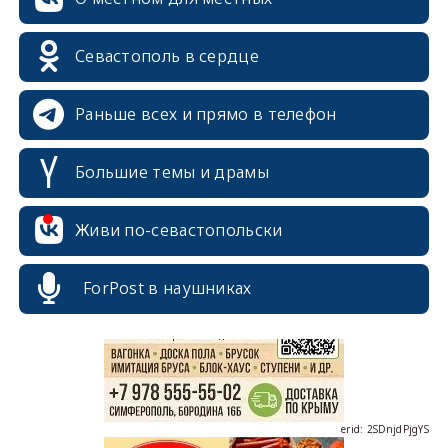
Севастополь в сердце
Раньше всех и прямо в телефон
Большие темы и драмы
Живи по-севастопольски
erid: 2SDnjcrDNw6
ForPost в наушниках
erid: 2SDnjdPjgYS