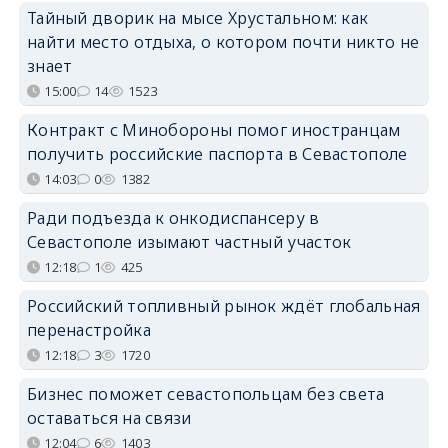
Тайный дворик на мысе Хрустальном: как
найти место отдыха, о котором почти никто не
знает
15:00
14
1523
Контракт с Минобороны помог иностранцам
получить российские паспорта в Севастополе
14:03
0
1382
Ради подъезда к онкодиспансеру в
Севастополе изымают частный участок
12:18
1
425
Российский топливный рынок ждёт глобальная
перенастройка
12:18
3
1720
Бизнес поможет севастопольцам без света
оставаться на связи
12:04
6
1403