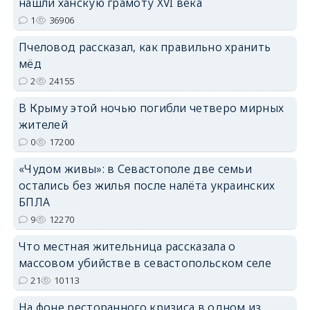
нашли ханскую грамоту XVI века
1
36906
Пчеловод рассказал, как правильно хранить
erid: 2SDnjdPjgYS
мёд
2
24155
В Крыму этой ночью погибли четверо мирных
жителей
0
17200
erid: 2SDnjdvhGXG
«Чудом живы»: в Севастополе две семьи
остались без жилья после налёта украинских
БПЛА
9
12270
Что местная жительница рассказала о
массовом убийстве в севастопольском селе
21
10113
На фоне ресторанного кризиса в одном из