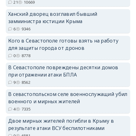
21
10669
Ханский дворец возглавил бывший
erid: 2SDnjdPjgYS
замминистра юстиции Крыма
6
9346
Кого в Севастополе готовы взять на работу
для защиты города от дронов
0
8778
erid: 2SDnjdvhGXG
В Севастополе повреждены десятки домов
при отражении атаки БПЛА
9
8562
В севастопольском селе военнослужащий убил
военного и мирных жителей
4
7335
Двое мирных жителей погибли в Крыму в
результате атаки ВСУ беспилотниками
0
6581