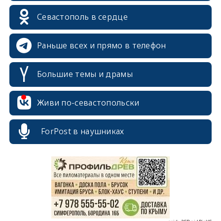
Севастополь в сердце
Раньше всех и прямо в телефон
Большие темы и драмы
Живи по-севастопольски
erid: 2SDnjcrDNw6
ForPost в наушниках
erid: 2SDnjdPjgYS