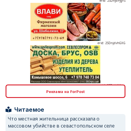
erid: 2SDnjdvhGXG
erid: 2SDnjcLUypt
Реклама на ForPost
erid: 2SDnjcrDNw6
Читаемое
Что местная жительница рассказала о
массовом убийстве в севастопольском селе