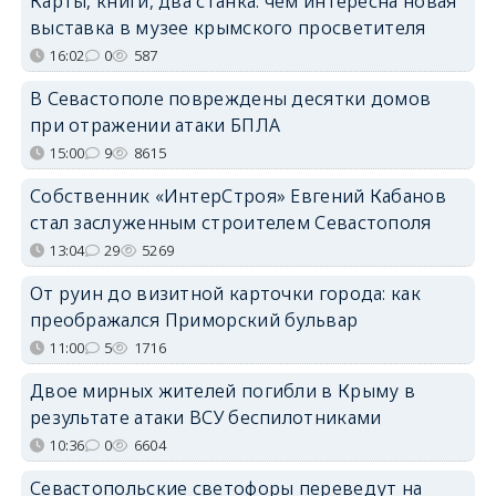
Карты, книги, два станка: чем интересна новая
выставка в музее крымского просветителя
16:02
0
587
В Севастополе повреждены десятки домов
при отражении атаки БПЛА
15:00
9
8615
Собственник «ИнтерСтроя» Евгений Кабанов
стал заслуженным строителем Севастополя
13:04
29
5269
От руин до визитной карточки города: как
преображался Приморский бульвар
11:00
5
1716
Двое мирных жителей погибли в Крыму в
результате атаки ВСУ беспилотниками
10:36
0
6604
Севастопольские светофоры переведут на