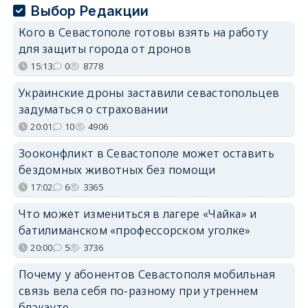
Выбор Редакции
Кого в Севастополе готовы взять на работу
для защиты города от дронов
15:13
0
8778
Украинские дроны заставили севастопольцев
задуматься о страховании
20:01
10
4906
Зооконфликт в Севастополе может оставить
бездомных животных без помощи
17:02
6
3365
Что может измениться в лагере «Чайка» и
батилиманском «профессорском уголке»
20:00
5
3736
Почему у абонентов Севастополя мобильная
связь вела себя по-разному при утреннем
блэкауте