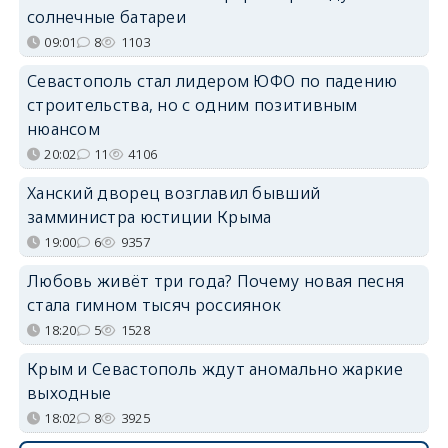
солнечные батареи
09:01
8
1103
Севастополь стал лидером ЮФО по падению
строительства, но с одним позитивным
нюансом
20:02
11
4106
Ханский дворец возглавил бывший
замминистра юстиции Крыма
19:00
6
9357
Любовь живёт три года? Почему новая песня
стала гимном тысяч россиянок
18:20
5
1528
Крым и Севастополь ждут аномально жаркие
выходные
18:02
8
3925