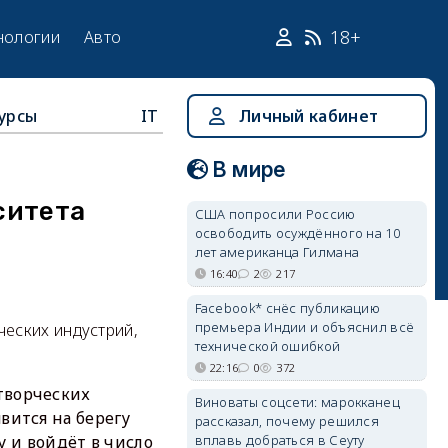
18+
нологии
Авто
урсы
IT
Личный кабинет
В мире
ситета
США попросили Россию
освободить осуждённого на 10
лет американца Гилмана
16:40
2
217
Facebook* снёс публикацию
премьера Индии и объяснил всё
еских индустрий,
технической ошибкой
22:16
0
372
творческих
Виноваты соцсети: марокканец
вится на берегу
рассказал, почему решился
вплавь добраться в Сеуту
у и войдёт в число