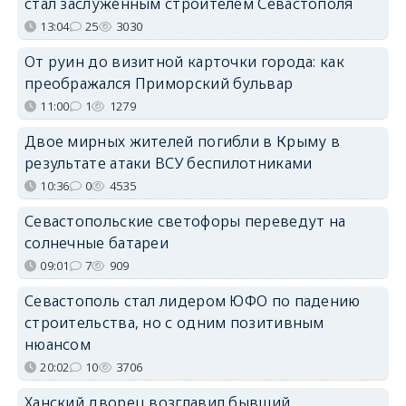
стал заслуженным строителем Севастополя
13:04
25
3030
От руин до визитной карточки города: как
преображался Приморский бульвар
11:00
1
1279
Двое мирных жителей погибли в Крыму в
результате атаки ВСУ беспилотниками
10:36
0
4535
Севастопольские светофоры переведут на
солнечные батареи
09:01
7
909
Севастополь стал лидером ЮФО по падению
строительства, но с одним позитивным
нюансом
20:02
10
3706
Ханский дворец возглавил бывший