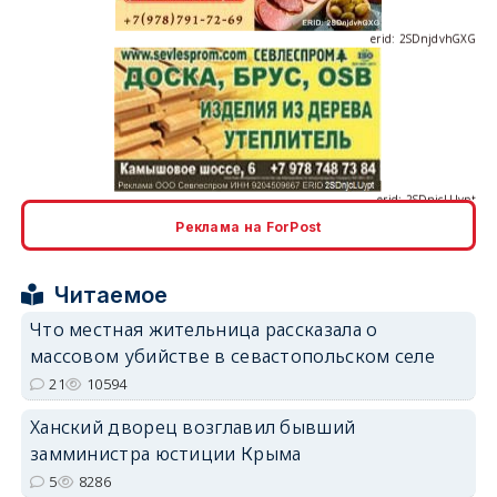
erid: 2SDnjcLUypt
Реклама на ForPost
erid: 2SDnjcrDNw6
Читаемое
Что местная жительница рассказала о
массовом убийстве в севастопольском селе
21
10594
Ханский дворец возглавил бывший
erid: 2SDnjdPjgYS
замминистра юстиции Крыма
5
8286