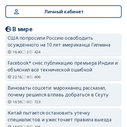
Личный кабинет
В мире
США попросили Россию освободить
осуждённого на 10 лет американца Гилмана
16:40
2
424
Facebook* снёс публикацию премьера Индии и
объяснил всё технической ошибкой
22:16
0
406
Виноваты соцсети: марокканец рассказал,
почему решился вплавь добраться в Сеуту
16:59
0
723
Китай пытается остановить утечку
специалистов и ужесточает правила выезда
16:07
0
446