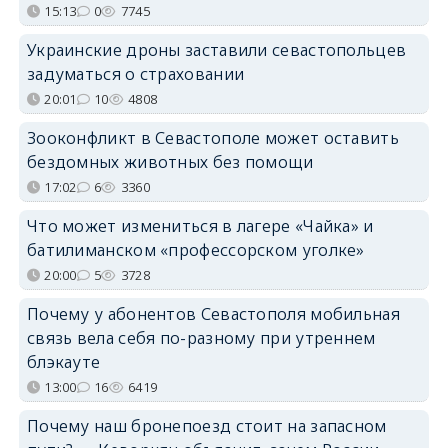
15:13
0
7745
Украинские дроны заставили севастопольцев
задуматься о страховании
20:01
10
4808
Зооконфликт в Севастополе может оставить
бездомных животных без помощи
17:02
6
3360
Что может измениться в лагере «Чайка» и
батилиманском «профессорском уголке»
20:00
5
3728
Почему у абонентов Севастополя мобильная
связь вела себя по-разному при утреннем
блэкауте
13:00
16
6419
Почему наш бронепоезд стоит на запасном