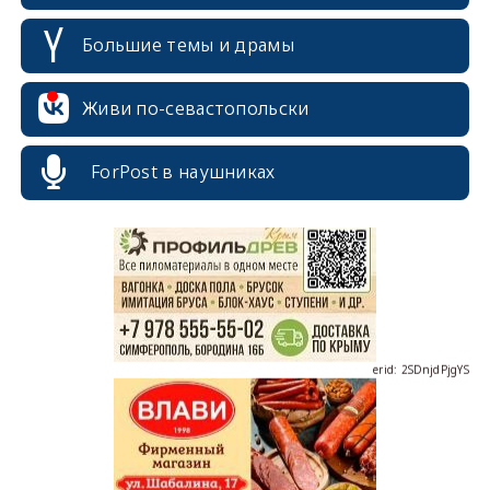
Большие темы и драмы
Живи по-севастопольски
erid: 2SDnjcrDNw6
ForPost в наушниках
erid: 2SDnjdPjgYS
erid: 2SDnjdvhGXG