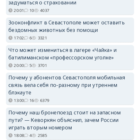
задуматься о страховании
20:01
10
4037
Зооконфликт в Севастополе может оставить
бездомных животных без помощи
17:02
6
3321
Что может измениться в лагере «Чайка» и
батилиманском «профессорском уголке»
20:00
5
3701
Почему у абонентов Севастополя мобильная
связь вела себя по-разному при утреннем
блэкауте
13:00
16
6379
Почему наш бронепоезд стоит на запасном
пути? — Кеворкян объяснил, зачем России
играть вторым номером
18:08
4
2585