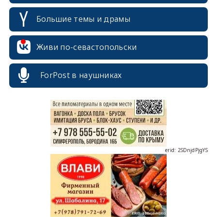
Большие темы и драмы
erid: 2SDnjcrDNw6
Живи по-севастопольски
ForPost в наушниках
erid: 2SDnjdPjgYS
erid: 2SDnjdvhGXG