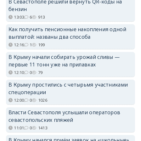
В Севастополе решили вернуть QR-коды на
бензин
13:03
6
913
Как получить пенсионные накопления одной
выплатой: названы два способа
12:16
1
199
В Крыму начали собирать урожай сливы —
первые 11 тонн уже на прилавках
12:10
0
79
В Крыму простились с четырьмя участниками
спецоперации
12:00
0
1026
Власти Севастополя услышали операторов
севастопольских пляжей
11:01
0
1413
В Крыму начался приём заявок на «школьные»