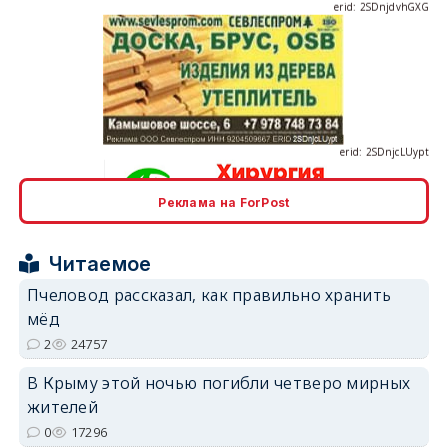
erid: 2SDnjcLUypt
Реклама на ForPost
erid: 2SDnjcrDNw6
Читаемое
Пчеловод рассказал, как правильно хранить
мёд
2
24757
erid: 2SDnjdPjgYS
В Крыму этой ночью погибли четверо мирных
жителей
0
17296