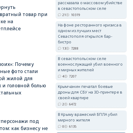
рассказала о массовом убийстве
ернуть
в севастопольском селе
вратный товар при
21
10319
ке на
На фоне ресторанного кризиса в
етплейсе
одном из лучших мест
Севастополя открылся бар-
erid: 2SDnjdvhGXG
бистро
13
7288
В севастопольском селе
роих»: Почему
военнослужащий убил военного
и мирных жителей
ные фото стали
4
7207
ой жилой для
 и головной болью
Крымчанин печатал боевые
дроны для СБУ на 3D-принтере в
стальных
своей квартире
2
6472
В Крыму вражеский БПЛА убил
мирного жителя
тперсонажи под
0
6135
том: как бизнесу не