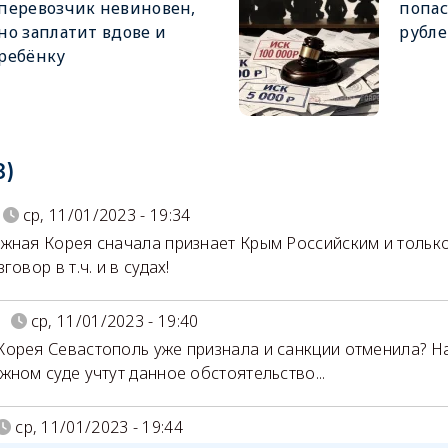
перевозчик невиновен,
попас
но заплатит вдове и
рубл
ребёнку
8)
ср, 11/01/2023 - 19:34
жная Корея сначала признает Крым Российским и только
говор в т.ч. и в судах!
N
ср, 11/01/2023 - 19:40
орея Севастополь уже признала и санкции отменила? На
жном суде учтут данное обстоятельство...
ср, 11/01/2023 - 19:44