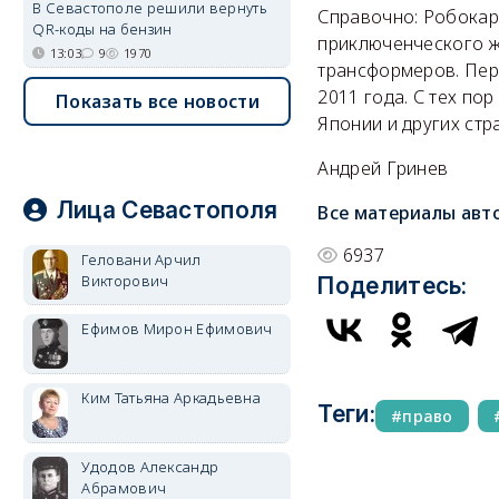
В Севастополе решили вернуть
Справочно: Робокар
QR-коды на бензин
приключенческого ж
13:03
9
1970
трансформеров. Пер
2011 года. С тех по
Показать все новости
Японии и других стр
Андрей Гринев
Лица Севастополя
Все материалы авт
6937
Геловани Арчил
Викторович
Поделитесь:
Ефимов Мирон Ефимович
Ким Татьяна Аркадьевна
Теги:
право
Удодов Александр
Абрамович