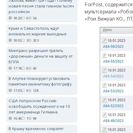
Любовь живёт три года? Почему
ForPost, содержится
новая песня стала гимном тысяч
мультсериала «Робо
россиянок
«Рои Вижуал КО., ЛТД
18:20
0
56
Крым и Севастополь ждут
аномально жаркие выходные
18:02
3
323
Минтранс разрешил тратить
«дорожные» деньги на защиту от
БПЛА
17:18
0
60
В Алупке планируют установить
памятник именитому фотографу
17:05
0
128
США попросили Россию
освободить осуждённого на 10
лет американца Гилмана
16:40
1
98
В Крыму временно сократят