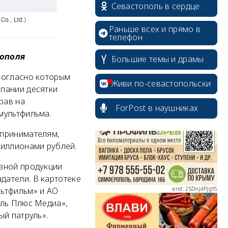
Севастополь в сердце
Раньше всех и прямо в
телефон
тополя
Большие темы и драмы
согласно которым
erid: 2SDnjcrDNw6
Живи по-севастопольски
пании десятки
рав на
ForPost в наушниках
мультфильма.
дпринимателям,
миллионами рублей.
erid: 2SDnjdPjgYS
азной продукции
датели. В картотеке
льтфильм» и АО
оль Плюс Медиа»,
ый патруль».
erid: 2SDnjdvhGXG