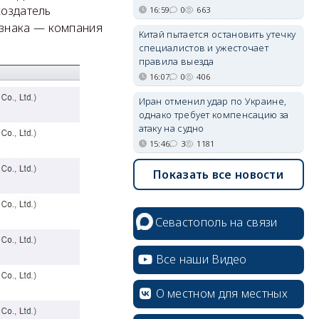
создатель
16:59
0
663
 знака — компания
Китай пытается остановить утечку
специалистов и ужесточает
правила выезда
16:07
0
406
Иран отменил удар по Украине,
однако требует компенсацию за
атаку на судно
15:46
3
1181
Показать все новости
Севастополь на связи
Все наши Видео
О местном для местных