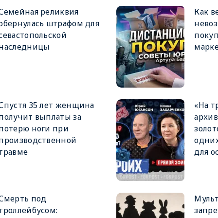
Семейная реликвия
Как в
обернулась штрафом для
невоз
севастопольской
покуп
наследницы
марк
Спустя 35 лет женщина
«На т
получит выплаты за
архив
потерю ноги при
золот
производственной
одних
травме
для о
Смерть под
Муль
троллейбусом:
запре