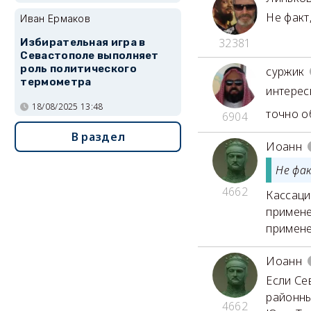
Не факт
Иван Ермаков
32381
Избирательная игра в
Севастополе выполняет
роль политического
суржик
термометра
интерес
18/08/2025 13:48
точно о
6904
В раздел
Иоанн
Не фа
4662
Кассаци
примене
примене
Иоанн
Если Се
районны
4662