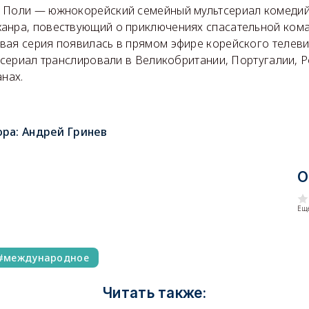
 Поли — южнокорейский семейный мультсериал комедий
анра, повествующий о приключениях спасательной ком
вая серия появилась в прямом эфире корейского телев
р сериал транслировали в Великобритании, Португалии, 
анах.
ора:
Андрей Гринев
О
Еще
международное
Читать также: