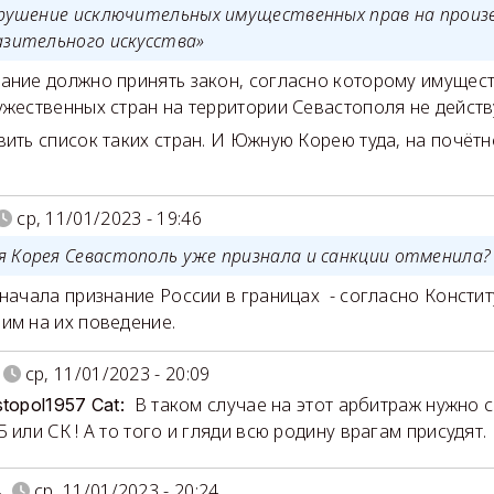
арушение исключительных имущественных прав на произ
азительного искусства»
ание должно принять закон, согласно которому имущес
ужественных стран на территории Севастополя не действ
вить список таких стран. И Южную Корею туда, на почётн
.
ср, 11/01/2023 - 19:46
 Корея Севастополь уже признала и санкции отменила
Сначала признание России в границах - согласно Констит
им на их поведение.
ср, 11/01/2023 - 20:09
В таком случае на этот арбитраж нужно 
stopol1957 Cat:
 или СК ! А то того и гляди всю родину врагам присудят.
в
ср, 11/01/2023 - 20:24