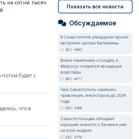
ть на сотни тысяч
Показать все новости
ей
Обсуждаемое
В Севастополе утвердили проект
застройки центра Балаклавы
32
5445
Возле памятника «Солдату и
Матросу» появятся каскадные
водопады
 потом будет с
28
4177
Чем Севастополь намерен
привлекать инвесторов до 2039
года
деюсь, что в
25
2188
Севастопольцам обещают
хорошие новости о бензине уже
на этой неделе
23
5770