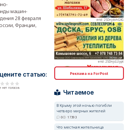
но-
анды машин-
идения 28 февраля
России, Франции,
erid: 2SDnjcLUypt
цените статью:
Реклама на ForPost
erid: 2SDnjcrDNw6
 нет голосов
Читаемое
В Крыму этой ночью погибли
четверо мирных жителей
0
17393
erid: 2SDnjdPjgYS
Что местная жительница