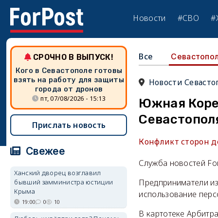
Новости
#СВО
#
Все
Севастопо
СРОЧНО В ВЫПУСК!
Кого в Севастополе готовы
взять на работу для защиты
Новости Севасто
города от дронов
пт, 07/08/2026 - 15:13
Южная Коре
Севастопол
Прислать новость
Конфликт сторон д
Свежее
Служба новостей Fo
Ханский дворец возглавил
Предприниматели из
бывший замминистра юстиции
Крыма
использование перс
19:00
0
10
В картотеке Арбитр