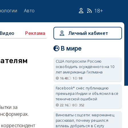
18+
нологии
Авто
Видео
Личный кабинет
Реклама
В мире
мателям
США попросили Россию
освободить осуждённого на 10
лет американца Гилмана
16:40
1
98
Facebook* снёс публикацию
премьера Индии и объяснил всё
технической ошибкой
22:16
0
352
бытки за
ансформерах.
Виноваты соцсети: марокканец
рассказал, почему решился
я корреспондент
вплавь добраться в Сеуту