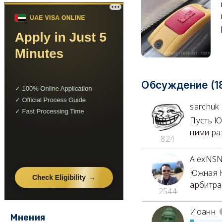
Обсуждение (1
sarchuk
Пусть Ю
ними раз
824
AlexNS
Южная К
арбитра
2544
Иоанн
Мнения