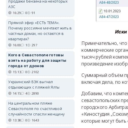
продажи бензина на некоторых
АЗС
16:29
0
91
Прямой эфир «ЕСТЬ ТЕМА».
Почему россияне мечтают жить в
Иски 
частных домах, но остаются в
квартирах?
Примечательно, что
16:00
1
297
коммерческие орган
Кого в Севастополе готовы
тысяч рублей компе
взять на работу для защиты
произведение изобр
города от дронов
15:13
0
2102
Суммарный объём пр
включая дела, по к
Украинский БЭК выгнал
отдыхающих с пляжей Ялты
Добавим, что компе
14:15
4
2890
севастопольских пр
На центральном пляже
городского Арбитра
Севастополя по счастливой
«Киностудия „Союзм
случайности спасли женщину
которые могут быть 
13:38
0
1643