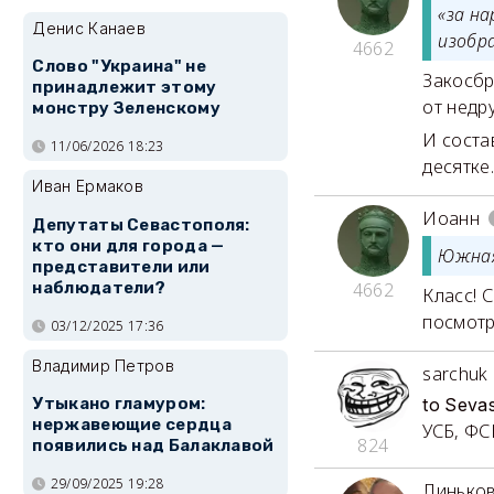
«за н
Денис Канаев
изобр
4662
Слово "Украина" не
Закосбр
принадлежит этому
от недр
монстру Зеленскому
И соста
11/06/2026 18:23
десятке
Иван Ермаков
Иоанн
Депутаты Севастополя:
кто они для города —
Южная
представители или
наблюдатели?
4662
Класс! 
посмотр
03/12/2025 17:36
Владимир Петров
sarchuk
Утыкано гламуром:
to Seva
нержавеющие сердца
УСБ, ФСБ
824
появились над Балаклавой
29/09/2025 19:28
Линько