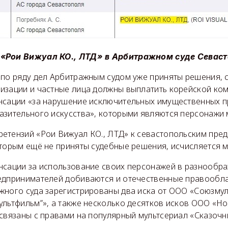
«Рои Вижуал КО., ЛТД» в Арбитражном суде Севас
 по ряду дел Арбитражным судом уже приняты решения, 
изации и частные лица должны выплатить корейской ком
нсации «за нарушение исключительных имущественных п
азительного искусства», которыми являются персонажи 
етензий «Рои Вижуал КО., ЛТД» к севастопольским пре
оторым ещё не приняты судебные решения, исчисляется 
нсации за использование своих персонажей в разнообр
едпринимателей добиваются и отечественные правообла
жного суда зарегистрированы два иска от ООО «Союзму
ультфильм”», а также несколько десятков исков ООО «Н
связаны с правами на популярный мультсериал «Сказочн