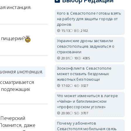
Выбор Редакции
ая инстанция.
Кого в Севастополе готовы взять
на работу для защиты города от
дронов
15:13
0
2102
е пиццерии?
Украинские дроны заставили
севастопольцев задуматься о
страховании
20:01
10
4305
Зооконфликт в Севастополе
ионная инстанция.
может оставить бездомных
животных без помощи
ассматривается
17:02
6
3327
е подлежащих
Что может измениться в лагере
«Чайка» и батилиманском
«профессорском уголке»
20:00
5
3707
в Печерский
Почему у абонентов
 Помнится, даже
Севастополя мобильная связь