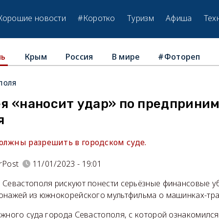
Хорошие новости
#Коротко
Туризм
Афиша
Тех
Крым
Россия
В мире
#Фотореп
ль
поля
я «наносит удар» по предприни
я
олжны разрешить в городском суде.
rPost
11/01/2023 - 19:01
 Севастополя рискуют понести серьёзные финансовые у
онажей из южнокорейского мультфильма о машинках-тр
ажного суда города Севастополя, с которой ознакомилс