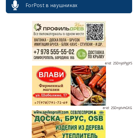
ForPost в наушниках
erid: 2SDnjcrDNw6
erid: 2SDnjdPjgYS
erid: 2SDnjdvhGXG