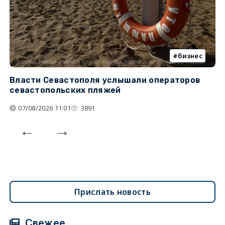
бизнес
Власти Севастополя услышали операторов
П
севастопольских пляжей
о
07/08/2026 11:01
3891
Прислать новость
Свежее