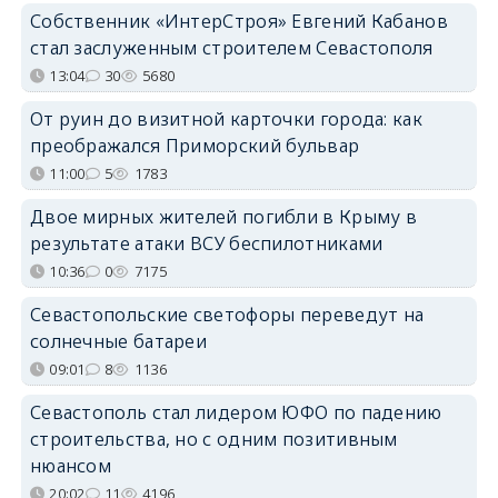
Собственник «ИнтерСтроя» Евгений Кабанов
стал заслуженным строителем Севастополя
13:04
30
5680
От руин до визитной карточки города: как
преображался Приморский бульвар
11:00
5
1783
Двое мирных жителей погибли в Крыму в
результате атаки ВСУ беспилотниками
10:36
0
7175
Севастопольские светофоры переведут на
солнечные батареи
09:01
8
1136
Севастополь стал лидером ЮФО по падению
строительства, но с одним позитивным
нюансом
20:02
11
4196