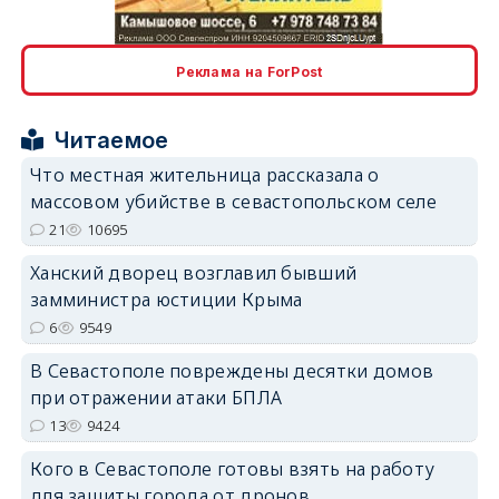
erid: 2SDnjcLUypt
Реклама на ForPost
Читаемое
erid: 2SDnjcrDNw6
Что местная жительница рассказала о
массовом убийстве в севастопольском селе
21
10695
Ханский дворец возглавил бывший
замминистра юстиции Крыма
6
9549
erid: 2SDnjdPjgYS
В Севастополе повреждены десятки домов
при отражении атаки БПЛА
13
9424
Кого в Севастополе готовы взять на работу
erid: 2SDnjdvhGXG
для защиты города от дронов