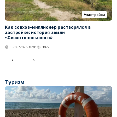
застройка
Как совхоз-миллионер растворялся в
К
застройке: история земли
н
«Севастопольского»
п
08/08/2026 18:01
3079
Туризм