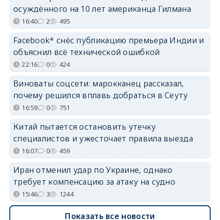
осуждённого на 10 лет американца Гилмана
16:40
2
495
Facebook* снёс публикацию премьера Индии и
объяснил всё технической ошибкой
22:16
0
424
Виноваты соцсети: марокканец рассказал,
почему решился вплавь добраться в Сеуту
16:59
0
751
Китай пытается остановить утечку
специалистов и ужесточает правила выезда
16:07
0
459
Иран отменил удар по Украине, однако
требует компенсацию за атаку на судно
15:46
3
1244
Показать все новости