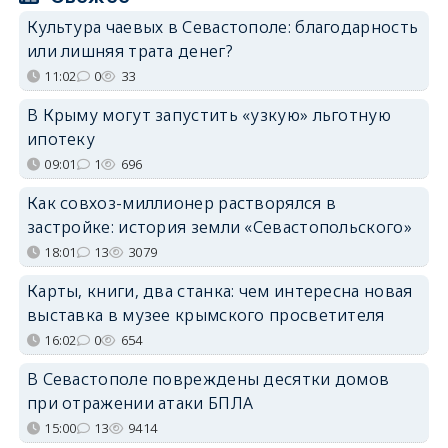
Культура чаевых в Севастополе: благодарность
или лишняя трата денег?
11:02
0
33
В Крыму могут запустить «узкую» льготную
ипотеку
09:01
1
696
Как совхоз-миллионер растворялся в
застройке: история земли «Севастопольского»
18:01
13
3079
Карты, книги, два станка: чем интересна новая
выставка в музее крымского просветителя
16:02
0
654
В Севастополе повреждены десятки домов
при отражении атаки БПЛА
15:00
13
9414