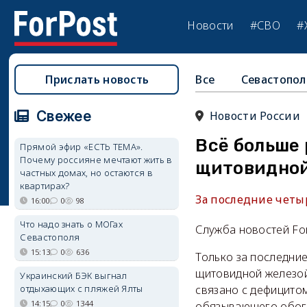
Новости
#СВО
#
Прислать новость
Все
Севастопол
Свежее
Новости России
Всё больше
Прямой эфир «ЕСТЬ ТЕМА».
Почему россияне мечтают жить в
щитовидной
частных домах, но остаются в
квартирах?
За последние четыр
16:00
0
98
Что надо знать о МОГах
Служба новостей Fo
Севастополя
15:13
0
636
Только за последние
щитовидной железой
Украинский БЭК выгнал
отдыхающих с пляжей Ялты
связано с дефицито
14:15
0
1344
обязывающего обога