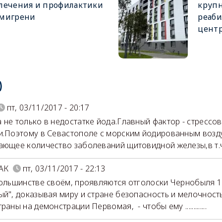
лечения и профилактики
крупн
мигрени
реаб
цент
)
пт, 03/11/2017 - 20:17
 не только в недостатке йода.Главный фактор - стрессо
и.Поэтому в Севастополе с морским йодированным возд
ающее количество заболеваний щитовидной железы,в т.ч
АК
пт, 03/11/2017 - 22:13
большинстве своём, проявляются отголоски Чернобыля 19
ый", доказывая миру и стране безопасность и мелочност
раны на демонстрации Первомая, - чтобы ему .............