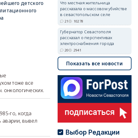
ейшего детского
Что местная жительница
рассказала о массовом убийстве
илитационного
в севастопольском селе
ра
21
10278
Губернатор Севастополя
рассказал о перспективах
электроснабжения города
20
2941
Показать все новости
вые
ухом тоже все
. онкологических.
85-го, когда
ь аварии, вывел
Выбор Редакции