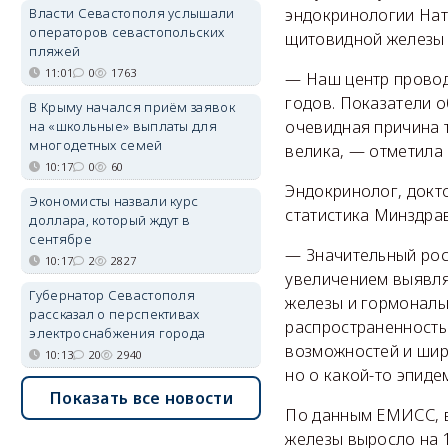
Власти Севастополя услышали
эндокринологии Нат
операторов севастопольских
щитовидной железы 
пляжей
11:01
0
1763
— Наш центр провод
годов. Показатели 
В Крыму начался приём заявок
очевидная причина т
на «школьные» выплаты для
многодетных семей
велика, — отметила
10:17
0
60
Эндокринолог, докто
Экономисты назвали курс
статистика Минздрав
доллара, который ждут в
сентябре
— Значительный рос
10:17
2
2827
увеличением выявля
Губернатор Севастополя
железы и гормональ
рассказал о перспективах
распространенность
электроснабжения города
возможностей и шир
10:13
20
2940
но о какой-то эпиде
Показать все новости
По данным ЕМИСС, в
железы выросло на 1