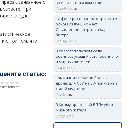
иреоз), связанное с
в севастопольском селе
возрасте. При
21
10278
erid: 2SDnjdPjgYS
тиреоза будет
На фоне ресторанного кризиса в
одном из лучших мест
Севастополя открылся бар-
атистическое
бистро
ки, при том, что
13
7273
В севастопольском селе
военнослужащий убил военного
erid: 2SDnjdvhGXG
и мирных жителей
4
7195
цените статью:
Крымчанин печатал боевые
дроны для СБУ на 3D-принтере в
 нет голосов
своей квартире
2
6465
В Крыму вражеский БПЛА убил
мирного жителя
0
6117