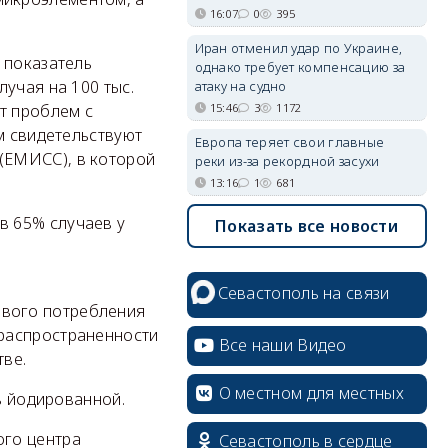
16:07
0
395
Иран отменил удар по Украине,
 показатель
однако требует компенсацию за
учая на 100 тыс.
атаку на судно
15:46
3
1172
т проблем с
м свидетельствуют
Европа теряет свои главные
(ЕМИСС), в которой
реки из-за рекордной засухи
13:16
1
681
в 65% случаев у
Показать все новости
Севастополь на связи
вого потребления
распространенности
Все наши Видео
тве.
О местном для местных
ть йодированной.
ого центра
Севастополь в сердце