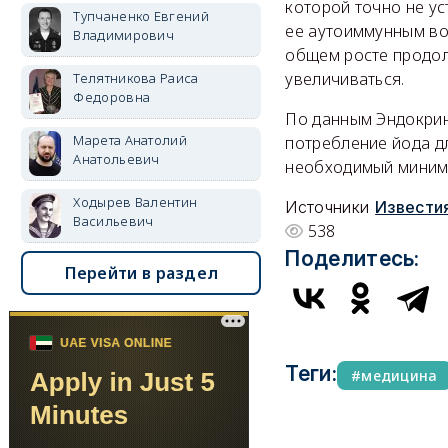
которой точно не ус
Тупчаненко Евгений
ее аутоиммунным во
Владимирович
общем росте продол
увеличиваться.
Телятникова Раиса
Федоровна
По данным Эндокрин
Марета Анатолий
потребление йода дл
Анатольевич
необходимый миниму
Ходырев Валентин
Источники
Извести
Васильевич
538
Поделитесь:
Перейти в раздел
Теги:
медицина