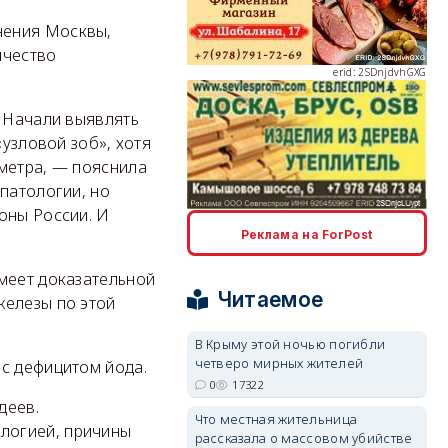
нения Москвы,
ичество
erid: 2SDnjdvhGXG
. Начали выявлять
«узловой зоб», хотя
иметра, — пояснила
патологии, но
erid: 2SDnjcLUypt
оны России. И
Реклама на ForPost
имеет доказательной
Читаемое
железы по этой
В Крыму этой ночью погибли
erid: 2SDnjcrDNw6
четверо мирных жителей
 с дефицитом йода.
0
17322
деев.
Что местная жительница
логией, причины
рассказала о массовом убийстве