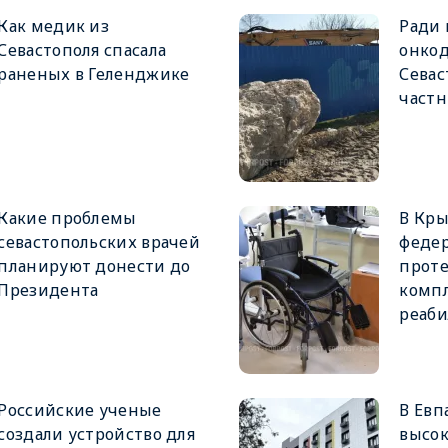
Как медик из
Ради 
Севастополя спасала
онкод
раненых в Геленджике
Сева
частн
Какие проблемы
В Кры
севастопольских врачей
феде
планируют донести до
проте
Президента
комп
реаб
Российские ученые
В Евп
создали устройство для
высок