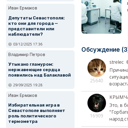
Иван Ермаков
Депутаты Севастополя:
кто они для города —
представители или
наблюдатели?
03/12/2025 17:36
Обсуждение (3
Владимир Петров
strelec
Утыкано гламуром:
Причина
нержавеющие сердца
появились над Балаклавой
ситуаци
25640
возраст
29/09/2025 19:28
Иван Ермаков
КРЫМЧ
Это, в 
Избирательная игра в
Севастополе выполняет
"Горбат
16909
роль политического
народ ст
термометра