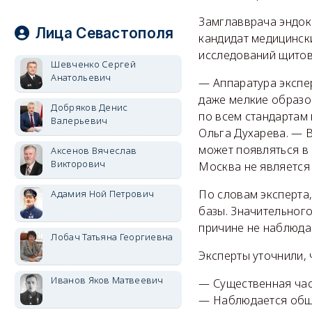
Замглавврача эндок
Лица Севастополя
кандидат медицинск
исследований щитов
Шевченко Сергей
Анатольевич
— Аппаратура экспер
даже мелкие образов
Добряков Денис
по всем стандартам
Валерьевич
Ольга Духарева. — В
может появляться в
Аксенов Вячеслав
Викторович
Москва не является
По словам эксперта
Адамия Ной Петрович
базы. Значительног
причине не наблюда
Лобач Татьяна Георгиевна
Эксперты уточнили,
Иванов Яков Матвеевич
— Существенная час
— Наблюдается обща