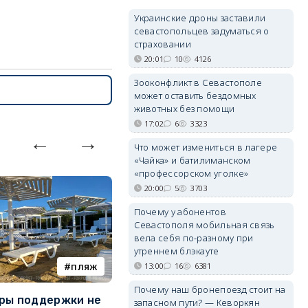
Украинские дроны заставили
севастопольцев задуматься о
страховании
20:01
10
4126
Зооконфликт в Севастополе
может оставить бездомных
животных без помощи
17:02
6
3323
Что может измениться в лагере
«Чайка» и батилиманском
«профессорском уголке»
20:00
5
3703
Почему у абонентов
Севастополя мобильная связь
вела себя по-разному при
утреннем блэкауте
пляж
БПЛА
13:00
16
6381
Почему наш бронепоезд стоит на
ры поддержки не
Украинские дроны заставили
З
запасном пути? — Кеворкян