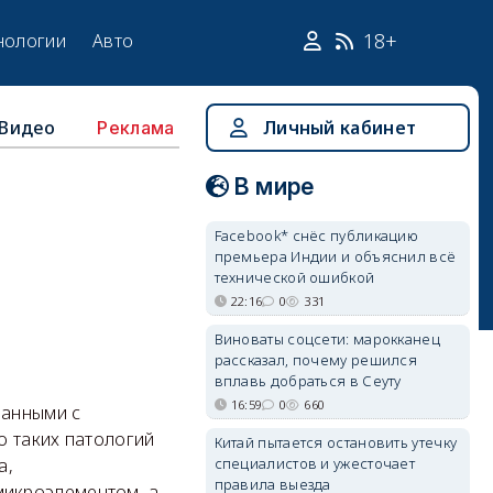
18+
нологии
Авто
Видео
Личный кабинет
Реклама
В мире
Facebook* снёс публикацию
премьера Индии и объяснил всё
технической ошибкой
22:16
0
331
Виноваты соцсети: марокканец
рассказал, почему решился
вплавь добраться в Сеуту
16:59
0
660
занными с
о таких патологий
Китай пытается остановить утечку
специалистов и ужесточает
а,
правила выезда
микроэлементом, а