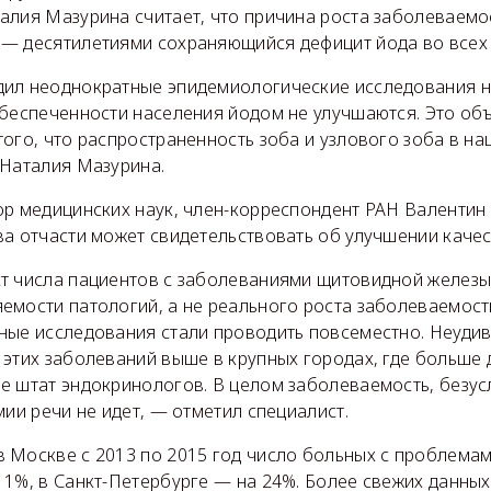
алия Мазурина считает, что причина роста заболеваемо
— десятилетиями сохраняющийся дефицит йода во всех 
ил неоднократные эпидемиологические исследования на
обеспеченности населения йодом не улучшаются. Это об
ого, что распространенность зоба и узлового зоба в на
 Наталия Мазурина.
р медицинских наук, член-корреспондент РАН Валентин 
а отчасти может свидетельствовать об улучшении качес
т числа пациентов с заболеваниями щитовидной железы
емости патологий, а не реального роста заболеваемос
ные исследования стали проводить повсеместно. Неудив
 этих заболеваний выше в крупных городах, где больше 
е штат эндокринологов. В целом заболеваемость, безус
мии речи не идет, — отметил специалист.
 Москве с 2013 по 2015 год число больных с проблема
1%, в Санкт-Петербурге — на 24%. Более свежих данных 