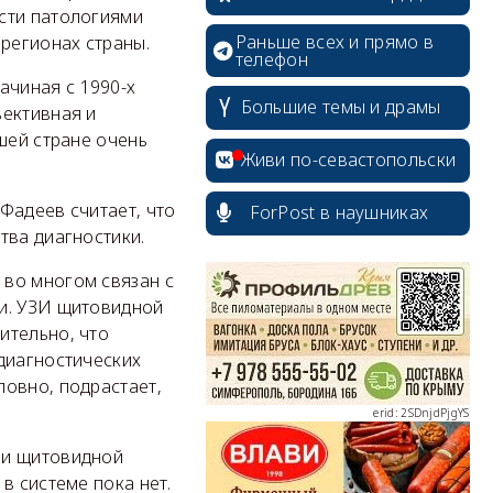
сти патологиями
Раньше всех и прямо в
регионах страны.
телефон
чиная с 1990-х
Большие темы и драмы
ъективная и
шей стране очень
Живи по-севастопольски
Фадеев считает, что
ForPost в наушниках
тва диагностики.
erid: 2SDnjcrDNw6
 во многом связан с
ти. УЗИ щитовидной
ительно, что
диагностических
ловно, подрастает,
erid: 2SDnjdPjgYS
ми щитовидной
в системе пока нет.