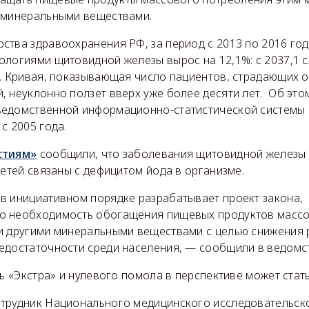
 минеральными веществами.
ства здравоохранения РФ, за период с 2013 по 2016 год
логиями щитовидной железы вырос на 12,1%: с 2037,1 сл
5. Кривая, показывающая число пациентов, страдающих о
 неуклонно ползет вверх уже более десяти лет. Об это
едомственной информационно-статистической системы 
с 2005 года.
стиям»
сообщили, что заболевания щитовидной железы 
детей связаны с дефицитом йода в организме.
в инициативном порядке разрабатывает проект закона,
о необходимость обогащения пищевых продуктов массо
и другими минеральными веществами с целью снижения 
едостаточности среди населения, — сообщили в ведомс
ль «Экстра» и нулевого помола в перспективе может ста
трудник Национального медицинского исследовательск