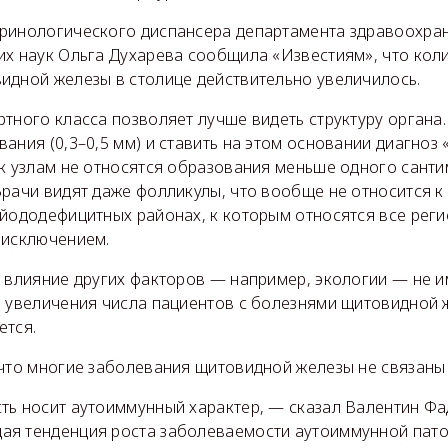
ринологического диспансера департамента здравоохра
их наук Ольга Духарева сообщила «Известиям», что кол
идной железы в столице действительно увеличилось.
тного класса позволяет лучше видеть структуру органа
ания (0,3–0,5 мм) и ставить на этом основании диагноз 
 к узлам не относятся образования меньше одного сант
рачи видят даже фолликулы, что вообще не относится к 
 йододефицитных районах, к которым относятся все реги
 исключением.
, влияние других факторов — например, экологии — не 
о увеличения числа пациентов с болезнями щитовидной 
ется.
 что многие заболевания щитовидной железы не связаны
ть носит аутоиммунный характер, — сказал Валентин Фа
я тенденция роста заболеваемости аутоиммунной пато