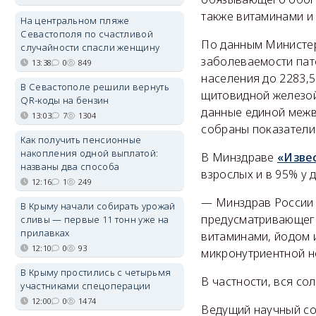
также витаминами и
На центральном пляже
Севастополя по счастливой
По данным Министер
случайности спасли женщину
заболеваемости пато
13:38
0
849
населения до 2283,
В Севастополе решили вернуть
щитовидной железой,
QR-коды на бензин
данные единой межв
13:03
7
1304
собраны показатели 
Как получить пенсионные
накопления одной выплатой:
В Минздраве
«Изве
названы два способа
взрослых и в 95% у 
12:16
1
249
— Минздрав России 
В Крыму начали собирать урожай
предусматривающег
сливы — первые 11 тонн уже на
прилавках
витаминами, йодом 
12:10
0
93
микронутриентной н
В Крыму простились с четырьмя
В частности, вся со
участниками спецоперации
12:00
0
1474
Ведущий научный со