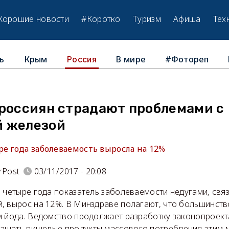
Хорошие новости
#Коротко
Туризм
Афиша
Тех
ь
Крым
В мире
#Фотореп
Россия
 россиян страдают проблемами с
 железой
е года заболеваемость выросла на 12%
rPost
03/11/2017 - 20:08
 четыре года показатель заболеваемости недугами, свя
, вырос на 12%. В Минздраве полагают, что большинств
м йода. Ведомство продолжает разработку законопроект
щать пищевые продукты массового потребления этим 