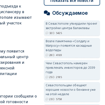
Показать все новости
подъезда к
испансеру в
Обсуждаемое
стополе изымают
ый участок
В Севастополе утвердили проект
застройки центра Балаклавы
32
5425
Возле памятника «Солдату и
Матросу» появятся каскадные
водопады
му появится
28
4169
ральный центр
зирования и
Чем Севастополь намерен
привлекать инвесторов до 2039
лексной
года
илитации
25
2185
Севастопольцам обещают
хорошие новости о бензине уже
на этой неделе
атории сообщили о
23
5758
ой готовности