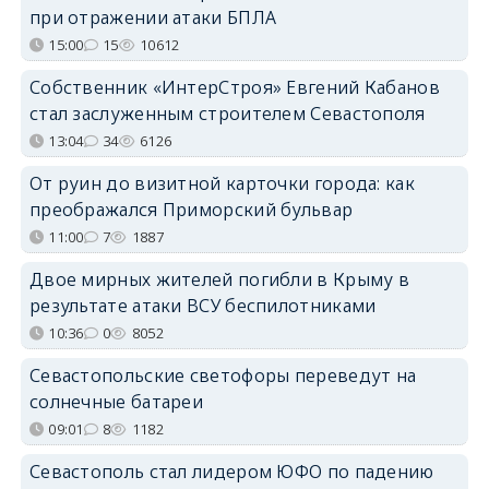
при отражении атаки БПЛА
15:00
15
10612
Собственник «ИнтерСтроя» Евгений Кабанов
стал заслуженным строителем Севастополя
13:04
34
6126
От руин до визитной карточки города: как
преображался Приморский бульвар
11:00
7
1887
Двое мирных жителей погибли в Крыму в
результате атаки ВСУ беспилотниками
10:36
0
8052
Севастопольские светофоры переведут на
солнечные батареи
09:01
8
1182
Севастополь стал лидером ЮФО по падению