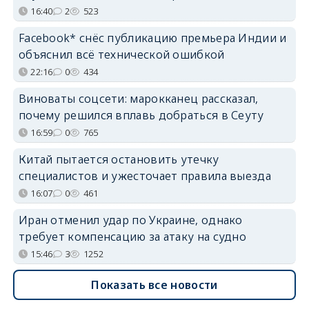
16:40
2
523
Facebook* снёс публикацию премьера Индии и
объяснил всё технической ошибкой
22:16
0
434
Виноваты соцсети: марокканец рассказал,
почему решился вплавь добраться в Сеуту
16:59
0
765
Китай пытается остановить утечку
специалистов и ужесточает правила выезда
16:07
0
461
Иран отменил удар по Украине, однако
требует компенсацию за атаку на судно
15:46
3
1252
Показать все новости