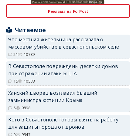
Реклама на ForPost
erid: 2SDnjcrDNw6
Читаемое
Что местная жительница рассказала о
массовом убийстве в севастопольском селе
21
10739
В Севастополе повреждены десятки домов
erid: 2SDnjdPjgYS
при отражении атаки БПЛА
15
10588
Ханский дворец возглавил бывший
замминистра юстиции Крыма
6
9898
erid: 2SDnjdvhGXG
Кого в Севастополе готовы взять на работу
для защиты города от дронов
0
9347