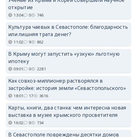
открытие
13:04
0
746
Культура чаевых в Севастополе: благодарность
или лишняя трата денег?
11:02
9
862
В Крыму могут запустить «узкую» льготную
ипотеку
09:01
0
2281
Как совхоз-миллионер растворялся в
застройке: история земли «Севастопольского»
18:01
17
3616
Карты, книги, два станка: чем интересна новая
выставка в музее крымского просветителя
16:02
0
734
В Севастополе повреждены десятки домов