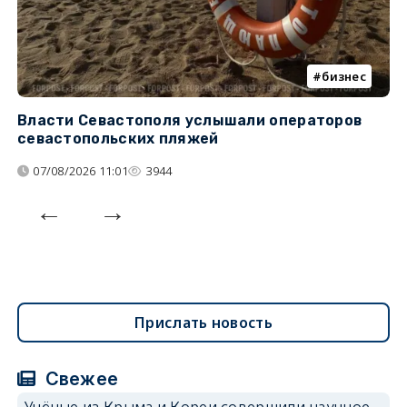
бизнес
Власти Севастополя услышали операторов
П
севастопольских пляжей
о
07/08/2026 11:01
3944
Прислать новость
Свежее
Учёные из Крыма и Кореи совершили научное