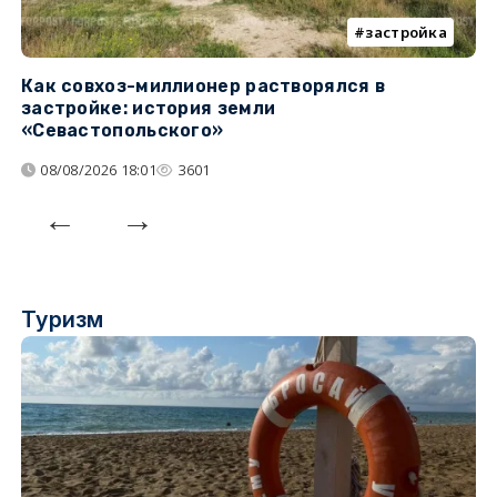
застройка
Как совхоз-миллионер растворялся в
К
застройке: история земли
н
«Севастопольского»
п
08/08/2026 18:01
3601
Туризм