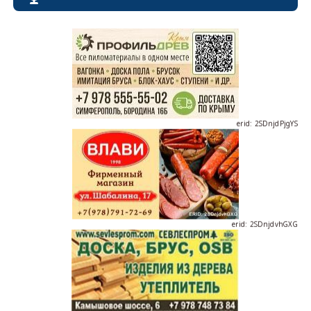
erid: 2SDnjdPjgYS
erid: 2SDnjdvhGXG
erid: 2SDnjcLUypt