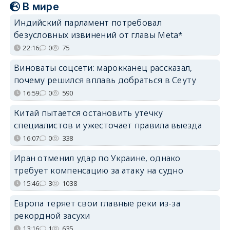
В мире
Индийский парламент потребовал
безусловных извинений от главы Meta*
22:16
0
75
Виноваты соцсети: марокканец рассказал,
почему решился вплавь добраться в Сеуту
16:59
0
590
Китай пытается остановить утечку
специалистов и ужесточает правила выезда
16:07
0
338
Иран отменил удар по Украине, однако
требует компенсацию за атаку на судно
15:46
3
1038
Европа теряет свои главные реки из-за
рекордной засухи
13:16
1
635