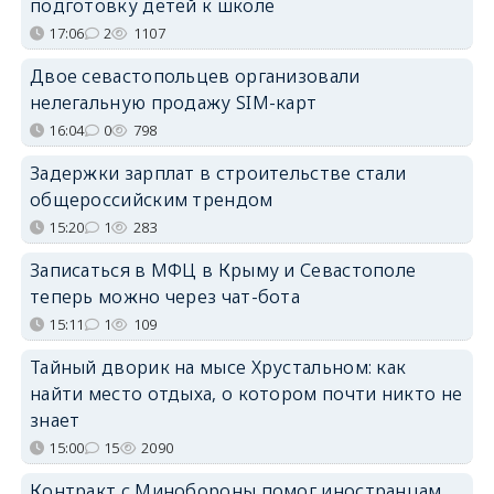
подготовку детей к школе
17:06
2
1107
Двое севастопольцев организовали
нелегальную продажу SIM-карт
16:04
0
798
Задержки зарплат в строительстве стали
общероссийским трендом
15:20
1
283
Записаться в МФЦ в Крыму и Севастополе
теперь можно через чат-бота
15:11
1
109
Тайный дворик на мысе Хрустальном: как
найти место отдыха, о котором почти никто не
знает
15:00
15
2090
Контракт с Минобороны помог иностранцам