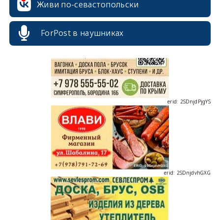
Живи по-севастопольски
ForPost в наушниках
erid: 2SDnjdPjgYS
erid: 2SDnjdvhGXG
erid: 2SDnjcLUypt