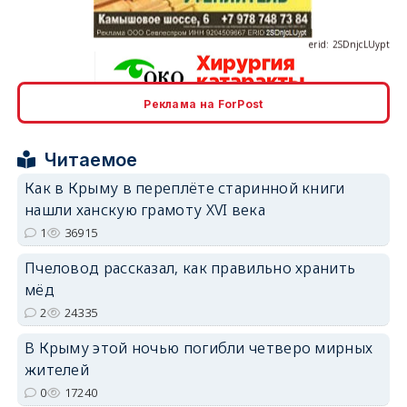
Реклама на ForPost
erid: 2SDnjcrDNw6
Читаемое
Как в Крыму в переплёте старинной книги
нашли ханскую грамоту XVI века
1
36915
erid: 2SDnjdPjgYS
Пчеловод рассказал, как правильно хранить
мёд
2
24335
В Крыму этой ночью погибли четверо мирных
жителей
erid: 2SDnjdvhGXG
0
17240