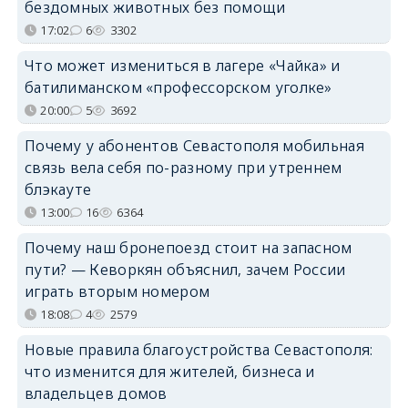
бездомных животных без помощи
17:02
6
3302
Что может измениться в лагере «Чайка» и
батилиманском «профессорском уголке»
20:00
5
3692
Почему у абонентов Севастополя мобильная
связь вела себя по-разному при утреннем
блэкауте
13:00
16
6364
Почему наш бронепоезд стоит на запасном
пути? — Кеворкян объяснил, зачем России
играть вторым номером
18:08
4
2579
Новые правила благоустройства Севастополя:
что изменится для жителей, бизнеса и
владельцев домов