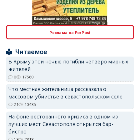
erid: 2SDnjcLUypt
Реклама на ForPost
Читаемое
erid: 2SDnjcrDNw6
В Крыму этой ночью погибли четверо мирных
жителей
0
17560
Что местная жительница рассказала о
массовом убийстве в севастопольском селе
erid: 2SDnjdPjgYS
21
10436
На фоне ресторанного кризиса в одном из
лучших мест Севастополя открылся бар-
бистро
13
7318