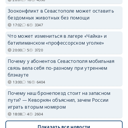
Зооконфликт в Севастополе может оставить
бездомных животных без помощи
17:02
6
3347
Что может измениться в лагере «Чайка» и
батилиманском «профессорском уголке»
20:00
5
3720
Почему у абонентов Севастополя мобильная
связь вела себя по-разному при утреннем
блэкауте
13:00
16
6404
Почему наш бронепоезд стоит на запасном
пути? — Кеворкян объяснил, зачем России
играть вторым номером
18:08
4
2604
Показать все новости