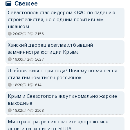
Свежее
Севастополь стал лидером ЮФО по падению
строительства, но с одним позитивным
нюансом
20:02
3
2156
Ханский дворец возглавил бывший
замминистра юстиции Крыма
19:00
2
5637
Любовь живёт три года? Почему новая песня
стала гимном тысяч россиянок
18:20
1
614
Крым и Севастополь ждут аномально жаркие
выходные
18:02
4
2568
Минтранс разрешил тратить «дорожные»
деньги на защиту от БПЛА