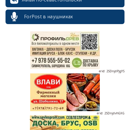
ForPost в наушниках
erid: 2SDnjcrDNw6
erid: 2SDnjdPjgYS
erid: 2SDnjdvhGXG