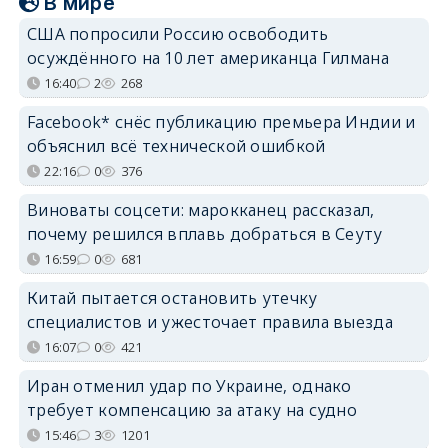
В мире
США попросили Россию освободить
осуждённого на 10 лет американца Гилмана
16:40
2
268
Facebook* снёс публикацию премьера Индии и
объяснил всё технической ошибкой
22:16
0
376
Виноваты соцсети: марокканец рассказал,
почему решился вплавь добраться в Сеуту
16:59
0
681
Китай пытается остановить утечку
специалистов и ужесточает правила выезда
16:07
0
421
Иран отменил удар по Украине, однако
требует компенсацию за атаку на судно
15:46
3
1201