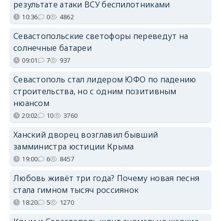
результате атаки ВСУ беспилотниками
10:36
0
4862
Севастопольские светофоры переведут на
солнечные батареи
09:01
7
937
Севастополь стал лидером ЮФО по падению
строительства, но с одним позитивным
нюансом
20:02
10
3760
Ханский дворец возглавил бывший
замминистра юстиции Крыма
19:00
6
8457
Любовь живёт три года? Почему новая песня
стала гимном тысяч россиянок
18:20
5
1270