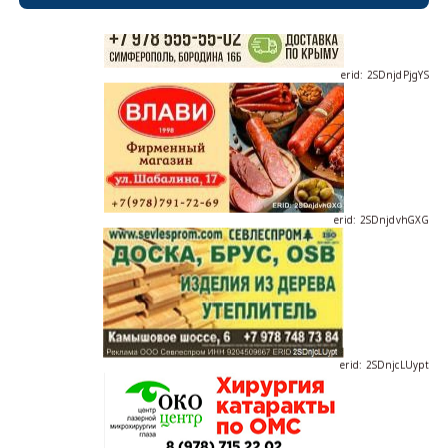
erid: 2SDnjdPjgYS
erid: 2SDnjdvhGXG
erid: 2SDnjcLUypt