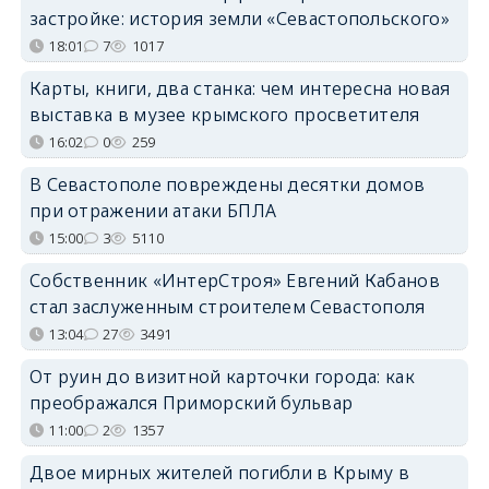
застройке: история земли «Севастопольского»
18:01
7
1017
Карты, книги, два станка: чем интересна новая
выставка в музее крымского просветителя
16:02
0
259
В Севастополе повреждены десятки домов
при отражении атаки БПЛА
15:00
3
5110
Собственник «ИнтерСтроя» Евгений Кабанов
стал заслуженным строителем Севастополя
13:04
27
3491
От руин до визитной карточки города: как
преображался Приморский бульвар
11:00
2
1357
Двое мирных жителей погибли в Крыму в