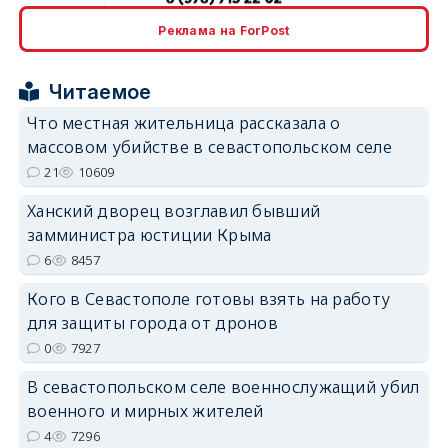
erid: 2SDnjcrDNw6
Реклама на ForPost
Читаемое
Что местная жительница рассказала о
массовом убийстве в севастопольском селе
erid: 2SDnjdPjgYS
21
10609
Ханский дворец возглавил бывший
замминистра юстиции Крыма
6
8457
Кого в Севастополе готовы взять на работу
erid: 2SDnjdvhGXG
для защиты города от дронов
0
7927
В севастопольском селе военнослужащий убил
военного и мирных жителей
4
7296