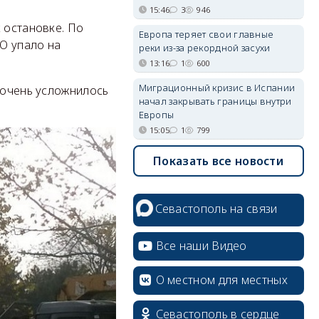
15:46
3
946
 остановке. По
Европа теряет свои главные
ТО упало на
реки из-за рекордной засухи
13:16
1
600
Миграционный кризис в Испании
 очень усложнилось
начал закрывать границы внутри
Европы
15:05
1
799
Показать все новости
Севастополь на связи
Все наши Видео
О местном для местных
Севастополь в сердце