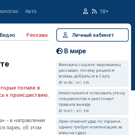
18+
нологии
Авто
Видео
Личный кабинет
Реклама
В мире
кте
Виноваты соцсети: марокканец
рассказал, почему решился
вплавь добраться в Сеуту
16:59
0
535
оторые попали в
Китай пытается остановить утечку
сь к происшествию.
специалистов и ужесточает
правила выезда
16:07
0
310
а» – в направлении
Иран отменил удар по Украине,
однако требует компенсацию за
ся ларёк, об этом
атаку на судно