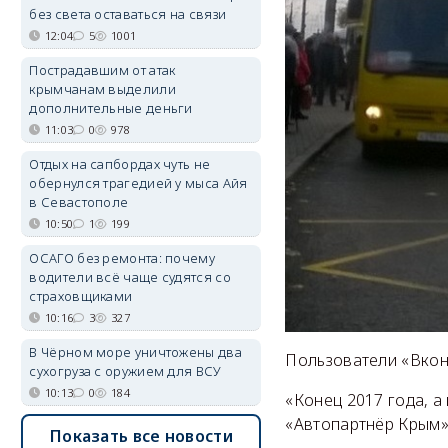
без света оставаться на связи
12:04
5
1001
Пострадавшим от атак
крымчанам выделили
дополнительные деньги
11:03
0
978
Отдых на сапбордах чуть не
обернулся трагедией у мыса Айя
в Севастополе
10:50
1
199
ОСАГО без ремонта: почему
водители всё чаще судятся со
страховщиками
10:16
3
327
В Чёрном море уничтожены два
Пользователи «Вконт
сухогруза с оружием для ВСУ
10:13
0
184
«Конец 2017 года, а
«Автопартнёр Крым»
Показать все новости