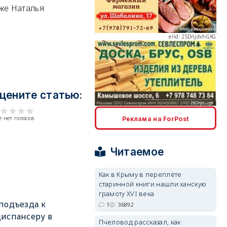
 же Наталья
erid: 2SDnjdvhGXG
цените статью:
erid: 2SDnjcLUypt
 нет голосов
Реклама на ForPost
Читаемое
Как в Крыму в переплёте
старинной книги нашли ханскую
erid: 2SDnjcrDNw6
грамоту XVI века
подъезда к
1
36892
испансеру в
Пчеловод рассказал, как