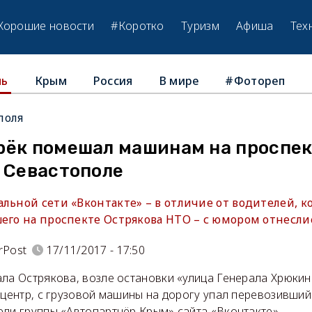
Хорошие новости
#Коротко
Туризм
Афиша
Тех
Крым
Россия
В мире
#Фотореп
ль
поля
рёк помешал машинам на проспе
в Севастополе
льной сети «Вконтакте» – в отличие от водителей, к
шего на проспекте Острякова НТО – с юмором отнесли
rPost
17/11/2017 - 17:50
ла Острякова, возле остановки «улица Генерала Хрюкин
 центр, с грузовой машины на дорогу упал перевозивший
ели группы «Автопартнёр Крым» сайта «Вконтакте».