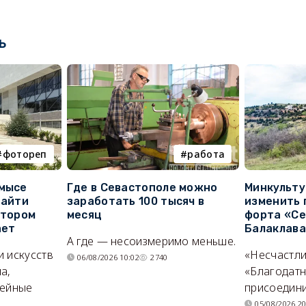
ь
фотореп
работа
 мысе
Где в Севастополе можно
Минкульт
найти
заработать 100 тысяч в
изменить 
отором
месяц
форта «Се
ает
Балаклав
А где — несоизмеримо меньше.
и искусств
«Несчастл
06/08/2026 10:02
2740
а,
«Благодат
мейные
присоедини
05/08/2026 20