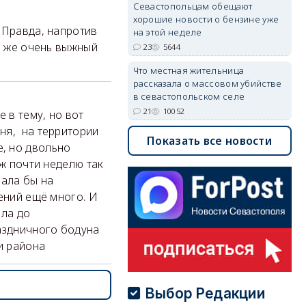
Севастопольцам обещают
хорошие новости о бензине уже
 Правда, напротив
на этой неделе
о же очень выжный
23
5644
Что местная жительница
рассказала о массовом убийстве
в севастопольском селе
21
10052
 в тему, но вот
ня, на территории
Показать все новости
, но двольно
уж почти неделю так
пала бы на
ений ещё много. И
ела до
раздничного бодуна
и района
Выбор Редакции