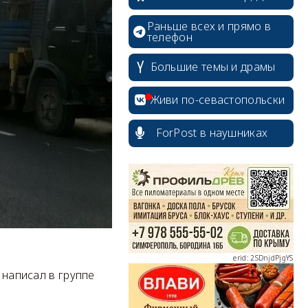
Раньше всех и прямо в
телефон
Большие темы и драмы
Живи по-севастопольски
ForPost в наушниках
erid: 2SDnjcrDNw6
erid: 2SDnjdPjgYS
 написал в группе