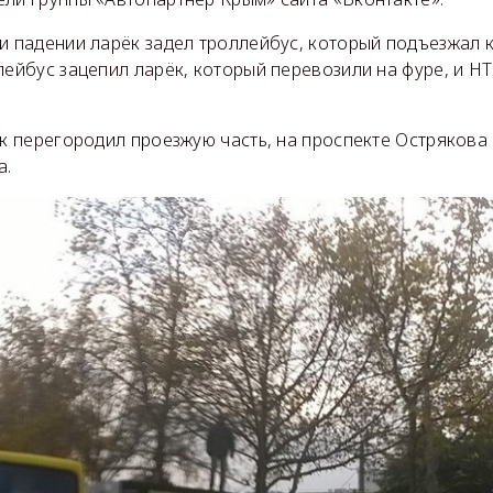
и падении ларёк задел троллейбус, который подъезжал к
лейбус зацепил ларёк, который перевозили на фуре, и Н
ёк перегородил проезжую часть, на проспекте Острякова
а.