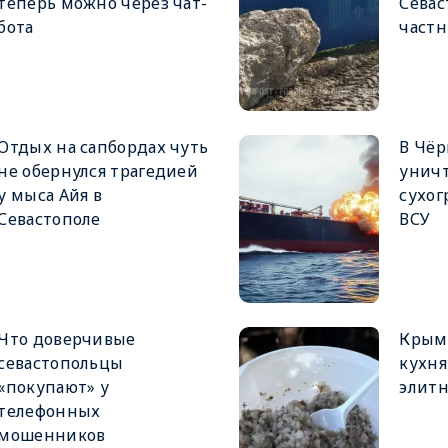
теперь можно через чат-
Сева
бота
частн
Отдых на сапбордах чуть
В Чё
не обернулся трагедией
унич
у мыса Айя в
сухог
Севастополе
ВСУ
Что доверчивые
Крым
севастопольцы
кухня
«покупают» у
элитн
телефонных
мошенников