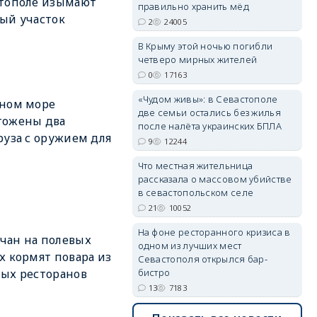
стополе изымают
правильно хранить мёд
ый участок
2
24005
erid: 2SDnjdPjgYS
В Крыму этой ночью погибли
четверо мирных жителей
0
17163
«Чудом живы»: в Севастополе
рном море
две семьи остались без жилья
тожены два
после налёта украинских БПЛА
руза с оружием для
9
12244
erid: 2SDnjdvhGXG
Что местная жительница
рассказала о массовом убийстве
в севастопольском селе
21
10052
На фоне ресторанного кризиса в
чан на полевых
одном из лучших мест
х кормят повара из
Севастополя открылся бар-
ых ресторанов
бистро
13
7183