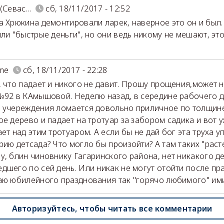
 (Севас…
сб, 18/11/2017 - 12:52
а Хрюкина демонтировали ларек, наверное это он и был.
яли "быстрые деньги", но они ведь никому не мешают, эт
ime
сб, 18/11/2017 - 22:28
, что падает и никого не давит. Прошу прощения,может не
№92 в КАмышовой. Неделю назад, в середине рабочего д
 учереждения ломается довольно приличное по толщине
ое дерево и падает на тротуар за забором садика и вот 
ает над этим тротуаром. А если бы не дай бог эта труха у
рию детсада? Что могло бы произойти? А там таких "раст
у, блин чиновнику Гагаринского района, нет никакого д
дшего по сей день. Или никак не могут отойти после п
аю юбилейного празднования так "горячо любимого" им
Авторизуйтесь, чтобы читать все комментарии