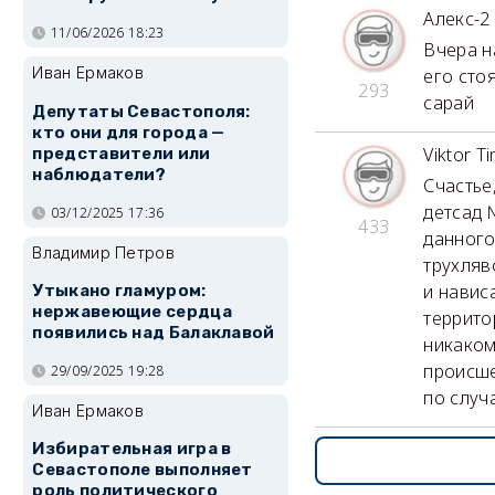
Алекс-2
11/06/2026 18:23
Вчера н
Иван Ермаков
его сто
293
сарай
Депутаты Севастополя:
кто они для города —
Viktor T
представители или
наблюдатели?
Счастье
детсад 
03/12/2025 17:36
433
данного
Владимир Петров
трухляв
и навис
Утыкано гламуром:
нержавеющие сердца
террито
появились над Балаклавой
никаком
происше
29/09/2025 19:28
по случ
Иван Ермаков
Избирательная игра в
Севастополе выполняет
роль политического