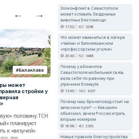
Зооконфликт в Севастополе
может оставить бездомных
животных без помощи
17:02
6
3268
Что может измениться в лагере
«Чайка» и батилиманском
«профессорском уголке»
20:00
5
3688
Почему у абонентов
Балаклава
покушение
Севастополя мобильная связь
вела себя по-разному при
утреннем блэкауте
уры может
Совершено покушение на
П
правила стройки у
разработчика дронов
к
13:00
16
6337
верная
«Упырь» — что известно к
р
Почему наш бронепоезд стоит на
а»
этому часу
С
запасном пути? — Кеворкян
объяснил, зачем России играть
ивую» половину ТСН
Сработало взрывное
С
вторым номером
ный» планируют
устройство, заложенное под
гр
18:08
4
2565
ть к «везучей».
автомобиль Владимира
р
Новые правила благоустройства
Ткачука.
во
:01
1955