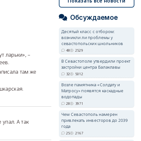
Показать все новости
Обсуждаемое
Десятый класс с отбором:
возникли ли проблемы у
севастопольских школьников
48
2529
т ларьки», –
В Севастополе утвердили проект
еев.
застройки центра Балаклавы
написала там же
32
5012
Возле памятника «Солдату и
шкарская.
Матросу» появятся каскадные
водопады
28
3971
Чем Севастополь намерен
привлекать инвесторов до 2039
 упал. А так
года
25
2167