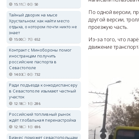
15:11
0
50
По одной версии, пр
Тайный дворик на мысе
другой версии, трол
Хрустальном: как найти место
проезжую часть.
отдыха, о котором почти никто не
знает
Из–за того, что лар
15:00
7
652
движение транспорт
Контракт с Минобороны помог
иностранцам получить
российские паспорта в
Севастополе
14:03
0
732
Ради подъезда к онкодиспансеру
в Севастополе изымают частный
участок
12:18
1
286
Российский топливный рынок
ждёт глобальная перенастройка
12:18
1
696
Бизнес поможет севастопольцам