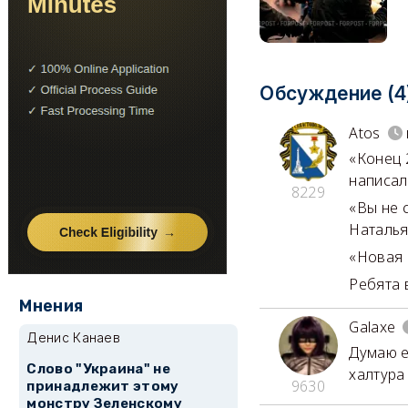
Обсуждение (4
Atos
«Конец 
написал
8229
«Вы не 
Наталья
«Новая 
Ребята 
Мнения
Galaxe
Денис Канаев
Думаю е
Слово "Украина" не
халтура 
9630
принадлежит этому
монстру Зеленскому