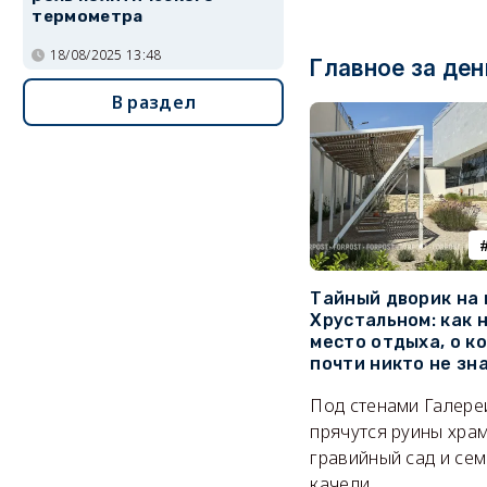
термометра
18/08/2025 13:48
Главное за ден
В раздел
Тайный дворик на
Хрустальном: как 
место отдыха, о к
почти никто не зн
Под стенами Галере
прячутся руины храм
гравийный сад и се
качели.