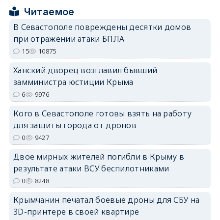
Читаемое
В Севастополе повреждены десятки домов
при отражении атаки БПЛА
15
10875
erid: 2SDnjdPjgYS
Ханский дворец возглавил бывший
замминистра юстиции Крыма
6
9976
Кого в Севастополе готовы взять на работу
для защиты города от дронов
erid: 2SDnjdvhGXG
0
9427
Двое мирных жителей погибли в Крыму в
результате атаки ВСУ беспилотниками
0
8248
Крымчанин печатал боевые дроны для СБУ на
3D-принтере в своей квартире