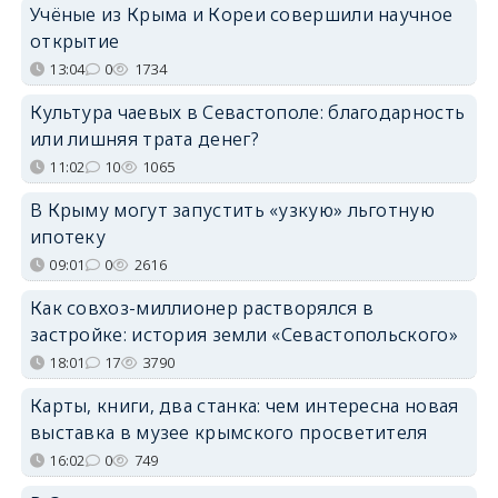
Учёные из Крыма и Кореи совершили научное
открытие
13:04
0
1734
Культура чаевых в Севастополе: благодарность
или лишняя трата денег?
11:02
10
1065
В Крыму могут запустить «узкую» льготную
ипотеку
09:01
0
2616
Как совхоз-миллионер растворялся в
застройке: история земли «Севастопольского»
18:01
17
3790
Карты, книги, два станка: чем интересна новая
выставка в музее крымского просветителя
16:02
0
749