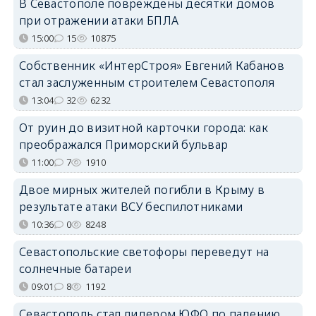
В Севастополе повреждены десятки домов
при отражении атаки БПЛА
15:00
15
10875
Собственник «ИнтерСтроя» Евгений Кабанов
стал заслуженным строителем Севастополя
13:04
32
6232
От руин до визитной карточки города: как
преображался Приморский бульвар
11:00
7
1910
Двое мирных жителей погибли в Крыму в
результате атаки ВСУ беспилотниками
10:36
0
8248
Севастопольские светофоры переведут на
солнечные батареи
09:01
8
1192
Севастополь стал лидером ЮФО по падению