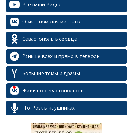
Все наши Видео
О местном для местных
Севастополь в сердце
Раньше всех и прямо в телефон
Большие темы и драмы
erid: 2SDnjcrDNw6
Живи по-севастопольски
ForPost в наушниках
erid: 2SDnjdPjgYS