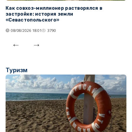
Как совхоз-миллионер растворялся в
К
застройке: история земли
н
«Севастопольского»
п
08/08/2026 18:01
3790
Туризм