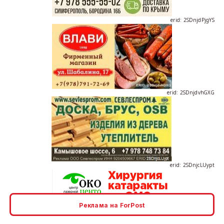
erid: 2SDnjdvhGXG
erid: 2SDnjcLUypt
Реклама на ForPost
erid: 2SDnjcrDNw6