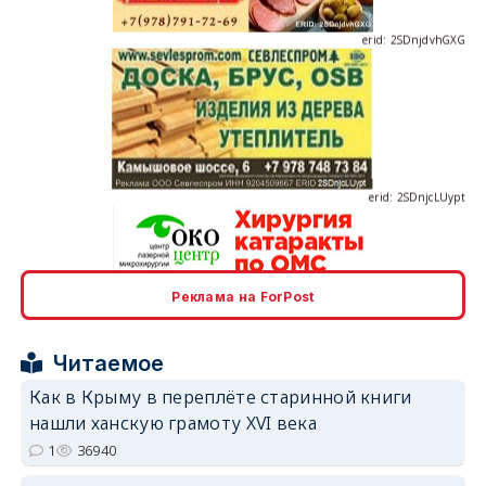
erid: 2SDnjcLUypt
Реклама на ForPost
erid: 2SDnjcrDNw6
Читаемое
Как в Крыму в переплёте старинной книги
нашли ханскую грамоту XVI века
1
36940
erid: 2SDnjdPjgYS