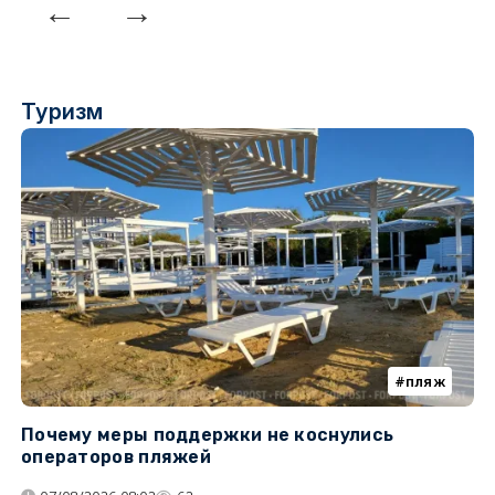
Туризм
пляж
Почему меры поддержки не коснулись
К
операторов пляжей
н