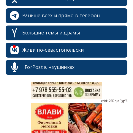
Раньше всех и прямо в телефон
Большие темы и драмы
erid: 2SDnjcrDNw6
Живи по-севастопольски
ForPost в наушниках
erid: 2SDnjdPjgYS
erid: 2SDnjdvhGXG