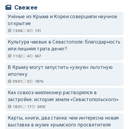
Свежее
Учёные из Крыма и Кореи совершили научное
открытие
13:04
0
131
Культура чаевых в Севастополе: благодарность
или лишняя трата денег?
11:02
4
667
В Крыму могут запустить «узкую» льготную
ипотеку
09:01
0
1876
Как совхоз-миллионер растворялся в
застройке: история земли «Севастопольского»
18:01
17
3450
Карты, книги, два станка: чем интересна новая
выставка в музее крымского просветителя