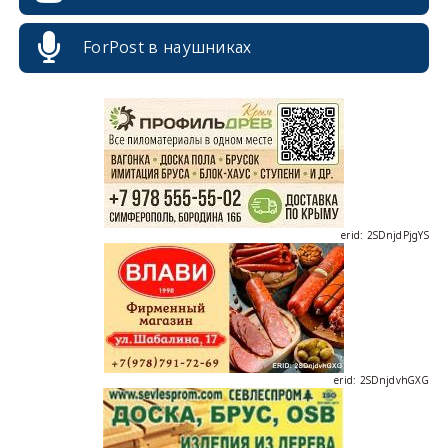
erid: 2SDnjcrDNw6
ForPost в наушниках
erid: 2SDnjdPjgYS
erid: 2SDnjdvhGXG