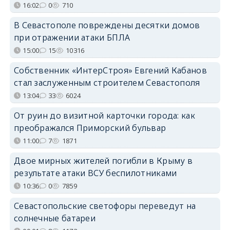
16:02
0
710
В Севастополе повреждены десятки домов
при отражении атаки БПЛА
15:00
15
10316
Собственник «ИнтерСтроя» Евгений Кабанов
стал заслуженным строителем Севастополя
13:04
33
6024
От руин до визитной карточки города: как
преображался Приморский бульвар
11:00
7
1871
Двое мирных жителей погибли в Крыму в
результате атаки ВСУ беспилотниками
10:36
0
7859
Севастопольские светофоры переведут на
солнечные батареи