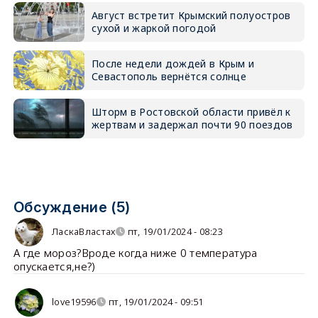
Август встретит Крымский полуостров
сухой и жаркой погодой
После недели дождей в Крым и
Севастополь вернётся солнце
Шторм в Ростовской области привёл к
жертвам и задержал почти 90 поездов
Обсуждение (5)
ЛаскаВластах
пт, 19/01/2024 - 08:23
А где мороз?Вроде когда ниже 0 температура
опускается,не?)
love19596
пт, 19/01/2024 - 09:51