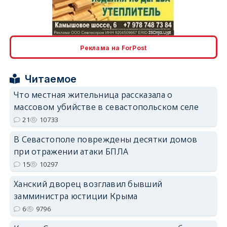
erid: 2SDnjcLUypt
Реклама на ForPost
Читаемое
erid: 2SDnjcrDNw6
Что местная жительница рассказала о
массовом убийстве в севастопольском селе
21
10733
В Севастополе повреждены десятки домов
при отражении атаки БПЛА
erid: 2SDnjdPjgYS
15
10297
Ханский дворец возглавил бывший
замминистра юстиции Крыма
6
9796