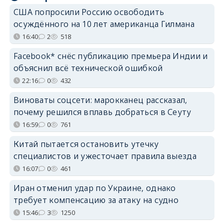
США попросили Россию освободить
осуждённого на 10 лет американца Гилмана
16:40
2
518
Facebook* снёс публикацию премьера Индии и
объяснил всё технической ошибкой
22:16
0
432
Виноваты соцсети: марокканец рассказал,
почему решился вплавь добраться в Сеуту
16:59
0
761
Китай пытается остановить утечку
специалистов и ужесточает правила выезда
16:07
0
461
Иран отменил удар по Украине, однако
требует компенсацию за атаку на судно
15:46
3
1250