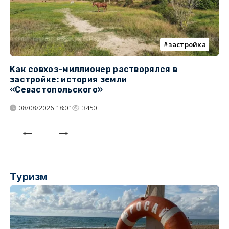
застройка
Как совхоз-миллионер растворялся в
К
застройке: история земли
н
«Севастопольского»
п
08/08/2026 18:01
3450
Туризм