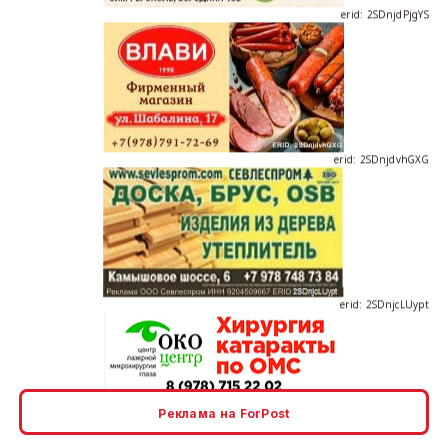
erid: 2SDnjdvhGXG
erid: 2SDnjcLUypt
erid: 2SDnjcrDNw6
Реклама на ForPost