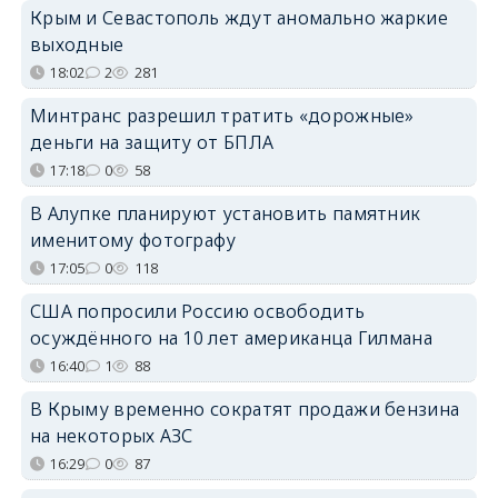
Крым и Севастополь ждут аномально жаркие
выходные
18:02
2
281
Минтранс разрешил тратить «дорожные»
деньги на защиту от БПЛА
17:18
0
58
В Алупке планируют установить памятник
именитому фотографу
17:05
0
118
США попросили Россию освободить
осуждённого на 10 лет американца Гилмана
16:40
1
88
В Крыму временно сократят продажи бензина
на некоторых АЗС
16:29
0
87