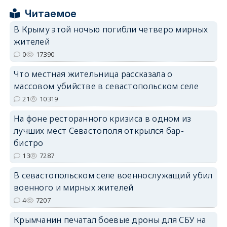
Читаемое
В Крыму этой ночью погибли четверо мирных
жителей
0
17390
erid: 2SDnjdPjgYS
Что местная жительница рассказала о
массовом убийстве в севастопольском селе
21
10319
На фоне ресторанного кризиса в одном из
erid: 2SDnjdvhGXG
лучших мест Севастополя открылся бар-
бистро
13
7287
В севастопольском селе военнослужащий убил
военного и мирных жителей
4
7207
Крымчанин печатал боевые дроны для СБУ на