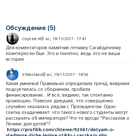
Обсуждение (5)
Сергей А
вс, 19/11/2017 - 17:41
Для коментаторов памятник гетману Сагайдачному
поинтересен был. Это и понятно, ведь это не ваша
история.
V.Nikolaev
вс, 19/11/2017 - 18:56
Какая умничка! Правильно определила тренд, вовремя
подсуетилась со сборником, пробила
финансирование... И всё, видимо, так спонтанно
произошло. Повезло девушке, что совершенно
случайно оказалась рядом с Президентом. Одно
слегка озадачивает: что такого нового студенты могут
рассказать об императоре? Что-то вроде "Рассказов о
Ленине для детей"?
https://profilib.com/chtenie/92061/detyam-o-
vladimire-iliche-lenine-stikhi-i-rasskazy.php