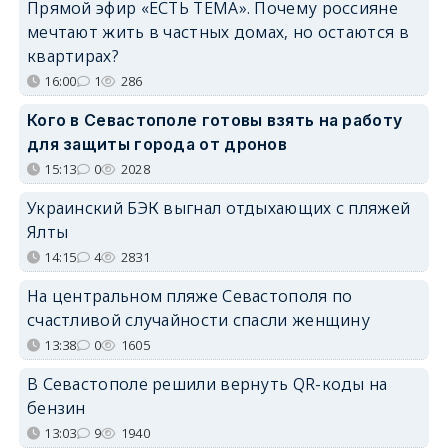
Прямой эфир «ЕСТЬ ТЕМА». Почему россияне
мечтают жить в частных домах, но остаются в
квартирах?
16:00
1
286
Кого в Севастополе готовы взять на работу
для защиты города от дронов
15:13
0
2028
Украинский БЭК выгнал отдыхающих с пляжей
Ялты
14:15
4
2831
На центральном пляже Севастополя по
счастливой случайности спасли женщину
13:38
0
1605
В Севастополе решили вернуть QR-коды на
бензин
13:03
9
1940