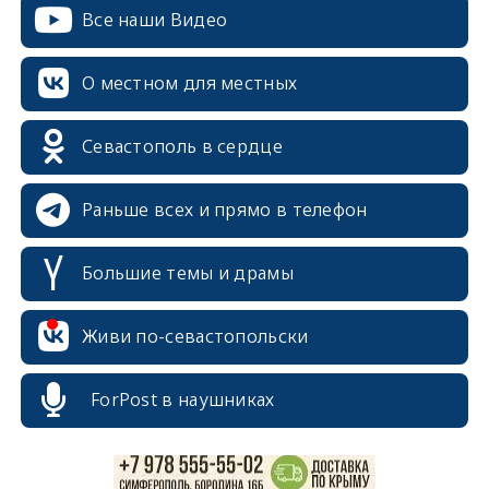
Все наши Видео
О местном для местных
Севастополь в сердце
Раньше всех и прямо в телефон
Большие темы и драмы
erid: 2SDnjcrDNw6
Живи по-севастопольски
ForPost в наушниках
erid: 2SDnjdPjgYS