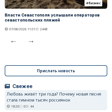
бизнес
Власти Севастополя услышали операторов
П
севастопольских пляжей
о
07/08/2026 11:01
2448
Прислать новость
Свежее
Любовь живёт три года? Почему новая песня
стала гимном тысяч россиянок
18:20
0
44