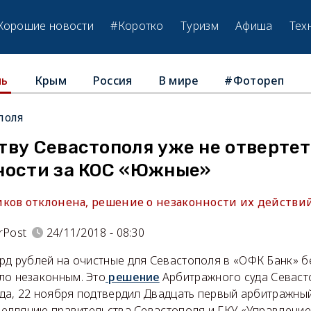
Хорошие новости
#Коротко
Туризм
Афиша
Тех
Крым
Россия
В мире
#Фотореп
ль
поля
ву Севастополя уже не отвертет
ности за КОС «Южные»
ков отклонена, решение о незаконности их действий 
rPost
24/11/2018 - 08:30
рд рублей на очистные для Севастополя в «ОФК Банк» б
о незаконным. Это
решение
Арбитражного суда Севаст
года, 22 ноября подтвердил Двадцать первый арбитражн
апелляцию правительства Севастополя и ГКУ «Управление