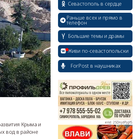
Севастополь в сердце
Раньше всех и прямо в
телефон
Большие темы и драмы
Живи по-севастопольски
ForPost в наушниках
erid: 2SDnjcrDNw6
erid: 2SDnjdPjgYS
азвития Крыма и
ых вод в районе