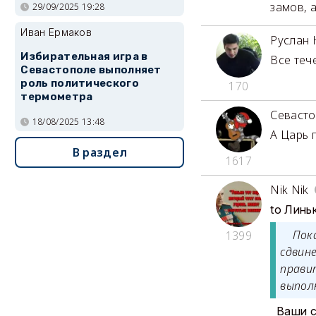
замов, 
29/09/2025 19:28
Иван Ермаков
Руслан 
Избирательная игра в
Все тече
Севастополе выполняет
роль политического
170
термометра
Севаст
18/08/2025 13:48
А Царь 
В раздел
1617
Nik Nik
to
Линь
Пока 
1399
сдвин
прави
выпол
Ваши с