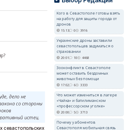
Выбор Редакции
Кого в Севастополе готовы взять
на работу для защиты города от
дронов
15:13
0
3916
Украинские дроны заставили
севастопольцев задуматься о
страховании
ир?
20:01
10
4468
Зооконфликт в Севастополе
может оставить бездомных
животных без помощи
17:02
6
3333
Что может измениться в лагере
де, дело не
«Чайка» и батилиманском
 закона со стороны
«профессорском уголке»
роков
20:00
5
3713
тративный истец.
Почему у абонентов
х севастопольских
Севастополя мобильная связь