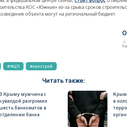
м, в федеральном центре сейчас
стоит вопрос
о лишени
оительства КОС «Южные» из-за срыва сроков строительс
возведение объекта могут на региональный бюджет.
О
Еще
ФЦП
капстрой
Читать также:
В Крыму мужчина с
Крым
кувалдой разгромил
в кол
шесть банкоматов в
терр
отделении банка
орга