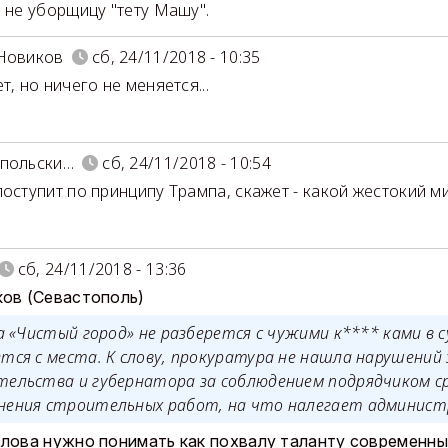
а не уборщицу "тету Машу".
Новиков
сб, 24/11/2018 - 10:35
т, но ничего не меняется...
опольски…
сб, 24/11/2018 - 10:54
поступит по принципу Трампа, скажет - какой жестокий м
сб, 24/11/2018 - 13:36
ков (Севастополь)
«Чистый город» не разберется с чужими к**** ками в су
ется с места. К слову, прокуратура не нашла нарушений
тельства и губернатора за соблюдением подрядчиком с
нения строительных работ, на что налегает админис
лова нужно понимать как похвалу таланту современны