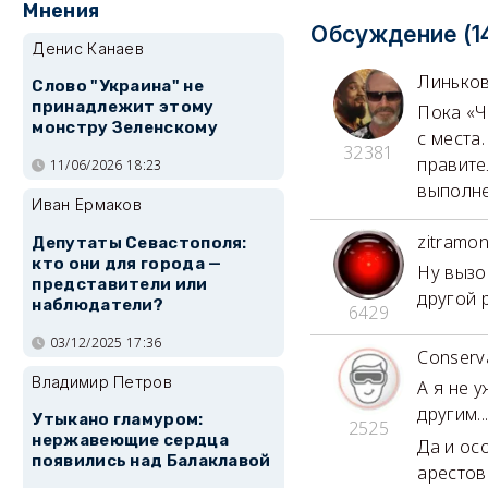
Мнения
Обсуждение (1
Денис Канаев
Линько
Слово "Украина" не
принадлежит этому
Пока «Ч
монстру Зеленскому
с места
32381
правите
11/06/2026 18:23
выполне
Иван Ермаков
zitramo
Депутаты Севастополя:
кто они для города —
Ну вызо
представители или
другой 
наблюдатели?
6429
03/12/2025 17:36
Conserv
Владимир Петров
А я не 
другим..
Утыкано гламуром:
2525
нержавеющие сердца
Да и ос
появились над Балаклавой
арестов