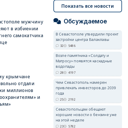
Показать все новости
Обсуждаемое
астополе мужчину
яют в избиении
В Севастополе утвердили проект
тнего самокатчика
застройки центра Балаклавы
ице
32
5486
Возле памятника «Солдату и
Матросу» появятся каскадные
водопады
28
4197
му крымчане
Чем Севастополь намерен
вольно отдали
привлекать инвесторов до 2039
тки миллионов
года
оохранителям» и
25
2192
ьям»
Севастопольцам обещают
хорошие новости о бензине уже
на этой неделе
23
5782