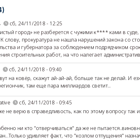
4)
в
сб, 24/11/2018 - 12:25
истый город» не разберется с чужими к**** ками в суде,
. К слову, прокуратура не нашла нарушений закона со ст
льства и губернатора за соблюдением подрядчиком сро
ния строительных работ, на что налегает административ
n
сб, 24/11/2018 - 09:40
вут на ковёр, скажут ай-ай-ай, больше так не делай. И ез
региончик, там еще пара миллиардов светит...
ative
сб, 24/11/2018 - 09:45
уже не верю в справедливость, как по этому вопросу так 
.
обенно ни кто "отверчиваться" да же не пытается..винов
ан...Только удивляет факт, что "козлом отпущения" назн