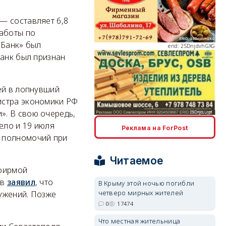
— составляет 6,8
работы по
erid: 2SDnjdvhGXG
 Банк» был
банк был признан
ей в лопнувший
истра экономики РФ
erid: 2SDnjcLUypt
». В свою очередь,
ело и 19 июля
Реклама на ForPost
х полномочий при
Читаемое
 фирмой
erid: 2SDnjcrDNw6
ов
заявил
, что
В Крыму этой ночью погибли
четверо мирных жителей
ужений. Позже
0
17474
Что местная жительница