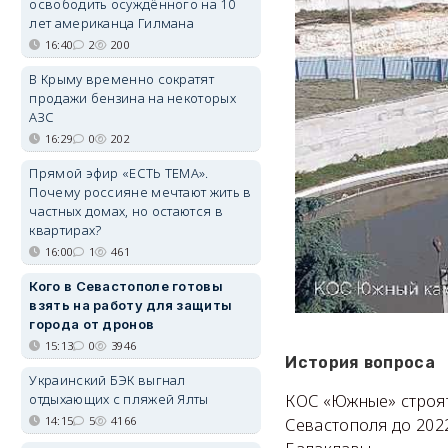
освободить осуждённого на 10
лет американца Гилмана
16:40
2
200
В Крыму временно сократят
продажи бензина на некоторых
АЗС
16:29
0
202
Прямой эфир «ЕСТЬ ТЕМА».
Почему россияне мечтают жить в
частных домах, но остаются в
квартирах?
16:00
1
461
Кого в Севастополе готовы
взять на работу для защиты
города от дронов
15:13
0
3946
История вопроса
Украинский БЭК выгнал
КОС «Южные» строят
отдыхающих с пляжей Ялты
14:15
5
4166
Севастополя до 202