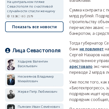
Балаклавы.
На центральном пляже
Севастополя по счастливой
Сумма контракта с 
случайности спасли женщину
млрд рублей. Подря
13:38
0
2579
строительству объек
Показать все новости
перечислен аванс — 
банкротом, а средс
Тогда губернатор С
банк
не повлияет
на
Лица Севастополя
Сергей Назаров наз
следственное управ
Ходырев Валентин
арестовало
экс-чин
Васильевич
переводе 2 млрд в 
Несмеянов Владимир
Михайлович
Уже после того, как
«Биотехпрогресс», 
Жерве Петр Любимович
подрядчик ищет кре
подрядчик сообщил
Пьянзин Иван Семёнович