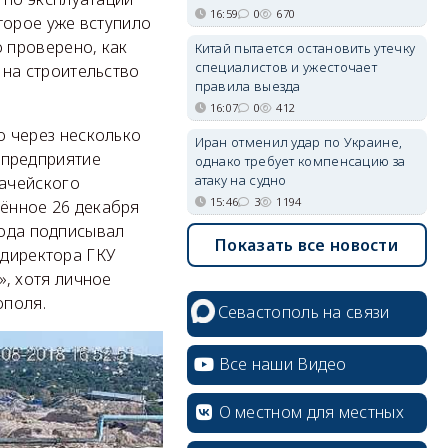
16:59
0
670
торое уже вступило
о проверено, как
Китай пытается остановить утечку
специалистов и ужесточает
 на строительство
правила выезда
16:07
0
412
о через несколько
Иран отменил удар по Украине,
 предприятие
однако требует компенсацию за
атаку на судно
начейского
15:46
3
1194
ённое 26 декабря
орода подписывал
Показать все новости
 директора ГКУ
», хотя личное
ополя.
Севастополь на связи
Все наши Видео
О местном для местных