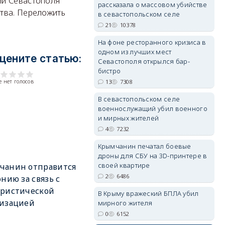
и Севастополя
рассказала о массовом убийстве
тва. Переложить
в севастопольском селе
21
10378
erid: 2SDnjdPjgYS
На фоне ресторанного кризиса в
одном из лучших мест
цените статью:
Севастополя открылся бар-
бистро
 нет голосов
13
7308
erid: 2SDnjdvhGXG
В севастопольском селе
военнослужащий убил военного
и мирных жителей
4
7232
Крымчанин печатал боевые
дроны для СБУ на 3D-принтере в
своей квартире
чанин отправится
2
6486
онию за связь с
ористической
В Крыму вражеский БПЛА убил
низацией
мирного жителя
0
6152