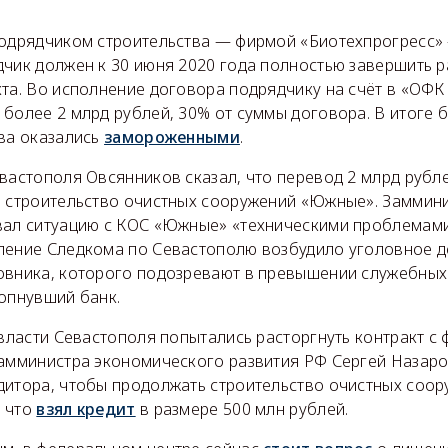
подрядчиком строительства — фирмой «Биотехпрогресс» 
дчик должен к 30 июня 2020 года полностью завершить 
та. Во исполнение договора подрядчику на счёт в «ОФК
более 2 млрд рублей, 30% от суммы договора. В итоге 
тва оказались
замороженными
.
евастополя Овсянников сказал, что перевод 2 млрд рубл
 строительство очистных сооружений «Южные». Заммин
вал ситуацию с КОС «Южные» «техническими проблемами
ление Следкома по Севастополю возбудило уголовное д
овника, которого подозревают в превышении служебны
лопнувший банк.
 власти Севастополя попытались расторгнуть контракт с
замминистра экономического развития РФ Сергей Назар
дитора, чтобы продолжать строительство очистных соор
, что
взял кредит
в размере 500 млн рублей.