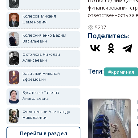
По последним данны
финансирования стр
ответственность за 
Колесов Михаил
Семёнович
5207
Поделитесь:
Колесниченко Вадим
Васильевич
Остряков Николай
Алексеевич
Теги:
криминал
Басистый Николай
Ефремович
Вусатенко Татьяна
Анатольевна
Федотенков Александр
Николаевич
Перейти в раздел