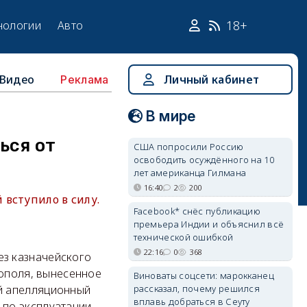
18+
нологии
Авто
Видео
Личный кабинет
Реклама
В мире
ься от
США попросили Россию
освободить осуждённого на 10
лет американца Гилмана
16:40
2
200
вступило в силу.
Facebook* снёс публикацию
премьера Индии и объяснил всё
технической ошибкой
22:16
0
368
ез казначейского
ополя, вынесенное
Виноваты соцсети: марокканец
рассказал, почему решился
ый апелляционный
вплавь добраться в Сеуту
 по эксплуатации