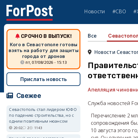
Новости
#СВО
#
Все
Севастопо
СРОЧНО В ВЫПУСК!
Кого в Севастополе готовы
взять на работу для защиты
Новости Севасто
города от дронов
пт, 07/08/2026 - 15:13
Правительст
ответствен
Прислать новость
Апелляция чиновни
Свежее
Служба новостей Fo
Севастополь стал лидером ЮФО
Перечисление 2 мл
по падению строительства, но с
одним позитивным нюансом
сопровождения был
20:02
2
1143
10 августа этого 
суд. Он отклонил 