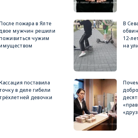
После пожара в Ялте
В Сев
двое мужчин решили
обвин
поживиться чужим
12-ле
имуществом
на ул
Кассация поставила
Поче
точку в деле гибели
добро
трёхлетней девочки
деся
«прав
«друз