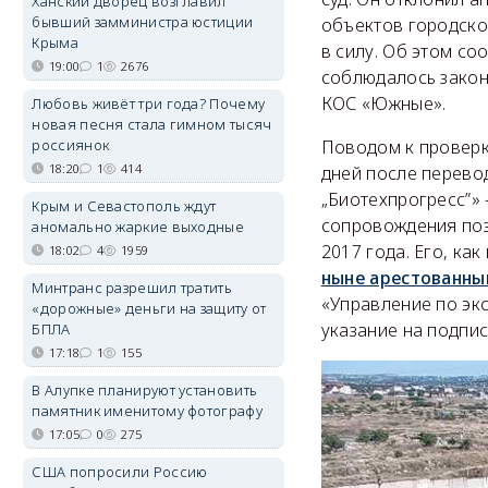
Ханский дворец возглавил
бывший замминистра юстиции
объектов городско
Крыма
в силу. Об этом со
19:00
1
2676
соблюдалось закон
КОС «Южные».
Любовь живёт три года? Почему
новая песня стала гимном тысяч
россиянок
Поводом к проверк
18:20
1
414
дней после перево
„Биотехпрогресс”»
Крым и Севастополь ждут
сопровождения поз
аномально жаркие выходные
2017 года. Его, ка
18:02
4
1959
ныне арестованны
Минтранс разрешил тратить
«Управление по эк
«дорожные» деньги на защиту от
указание на подпи
БПЛА
17:18
1
155
В Алупке планируют установить
памятник именитому фотографу
17:05
0
275
США попросили Россию