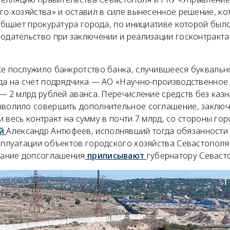
го хозяйства» и оставил в силе вынесенное решение, ко
общает прокуратура города, по инициативе которой был
одательство при заключении и реализации госконтракта
е послужило банкротство банка, случившееся буквальн
да на счёт подрядчика — АО «Научно-производственное
 — 2 млрд рублей аванса. Перечисление средств без каз
волило совершить дополнительное соглашение, заключ
к и весь контракт на сумму в почти 7 млрд, со стороны г
й
Александр Антюфеев, исполнявший тогда обязанности
сплуатации объектов городского хозяйства Севастополя
сание допсоглашения
приписывают
губернатору Севаст