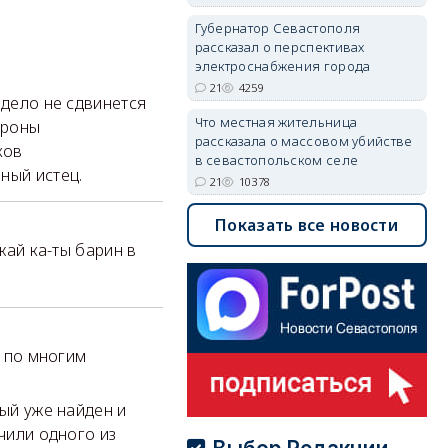
Губернатор Севастополя
рассказал о перспективах
электроснабжения города
21
4259
 дело не сдвинется
Что местная жительница
ороны
рассказала о массовом убийстве
ков
в севастопольском селе
ный истец.
21
10378
Показать все новости
жай ка-ты барин в
и по многим
ный уже найден и
ачили одного из